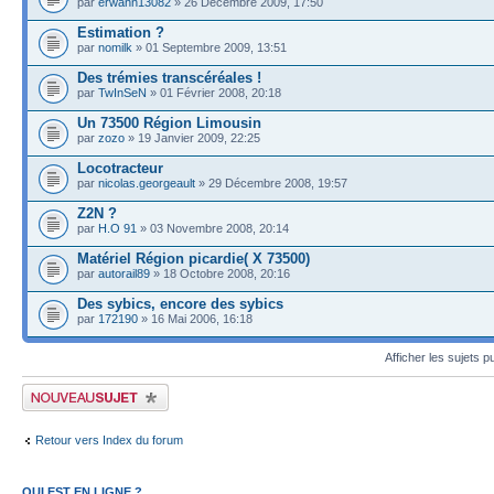
par
erwann13082
» 26 Décembre 2009, 17:50
Estimation ?
par
nomilk
» 01 Septembre 2009, 13:51
Des trémies transcéréales !
par
TwInSeN
» 01 Février 2008, 20:18
Un 73500 Région Limousin
par
zozo
» 19 Janvier 2009, 22:25
Locotracteur
par
nicolas.georgeault
» 29 Décembre 2008, 19:57
Z2N ?
par
H.O 91
» 03 Novembre 2008, 20:14
Matériel Région picardie( X 73500)
par
autorail89
» 18 Octobre 2008, 20:16
Des sybics, encore des sybics
par
172190
» 16 Mai 2006, 16:18
Afficher les sujets p
Publier un nouveau sujet
Retour vers Index du forum
QUI EST EN LIGNE ?