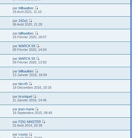
par
billbaalbec
7
15 Avril 2021, 11:10
par
242a1
4
06 Août 2020, 21:28
par
billbaalbec
15 Février 2020, 18:07
par
MARCK 59
4
09 Février 2020, 14:04
par
MARCK 59
09 Février 2020, 13:50
par
billbaalbec
5
13 Janvier 2018, 18:09
par
blrc45
3
19 Décembre 2016, 20:16
par
bruniquel
7
11 Janvier 2016, 14:46
par
jean-marie
5
18 Septembre 2015, 08:49
par
FDG-MASTER
3
31 Août 2014, 20:39
par
courju
0
25 Août 2013, 22:56