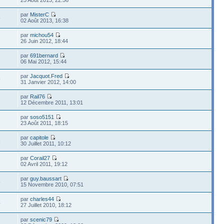
par
MisterC
5
02 Août 2013, 16:38
par
michou54
26 Juin 2012, 18:44
par
691bernard
06 Mai 2012, 15:44
par
Jacquot.Fred
9
31 Janvier 2012, 14:00
par
Rail76
12 Décembre 2011, 13:01
par
soso5151
23 Août 2011, 18:15
par
capitole
1
30 Juillet 2011, 10:12
par
Corail27
02 Avril 2011, 19:12
par
guy.baussart
6
15 Novembre 2010, 07:51
par
charles44
4
27 Juillet 2010, 18:12
par
scenic79