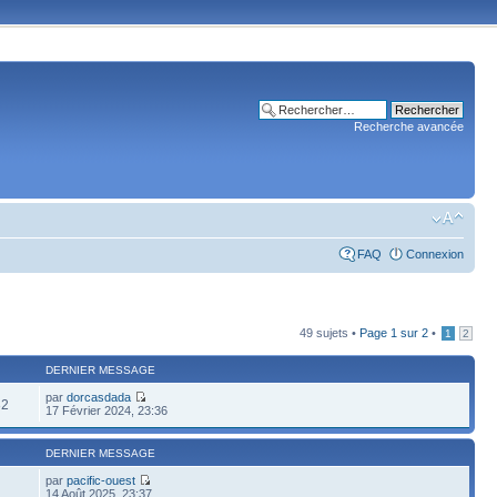
Recherche avancée
FAQ
Connexion
49 sujets •
Page
1
sur
2
•
1
2
DERNIER MESSAGE
par
dorcasdada
82
17 Février 2024, 23:36
DERNIER MESSAGE
par
pacific-ouest
14 Août 2025, 23:37