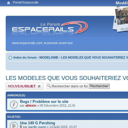
Portail Espacerails
Modél
www.espacerails.com, la passion avant tout
Index du forum
‹
MODELISME
‹
LES MODELES QUE VOUS SOUHAITERIEZ V
LES MODELES QUE VOUS SOUHAITERIEZ V
Publier un nouveau sujet
ANNONCE(S)
Bugs / Problème sur le site
par
alimzin
» 08 Décembre 2012, 11:41
SUJET(S)
Une 140 G Pershing
par
pacific-ouest
» 14 Août 2025, 23:37