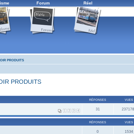
isme
Forum
Réel
OIR PRODUITS
OIR PRODUITS
RÉPONSES
VUES
31
23717
1
2
3
4
RÉPONSES
VUES
0
1534