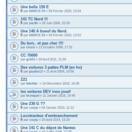
Une belle 150 E
par
MARCK 59
» 09 Février 2020, 13:54
141 TC Nord !!!
par
pacific
» 28 Juin 2006, 20:39
Une 140 A boeuf du Nord.
par
MARCK 59
» 09 Février 2020, 13:52
Du bon.. et pas cher !!!!
par
chuck
» 12 Octobre 2008, 17:31
CC 70000
par
gcb53
» 03 Avril 2011, 11:59
Des voitures 3 pattes PLM (en ho)
par
jpsalon13
» 11 Avril 2009, 10:56
Z21
par
felixfelix-
» 19 Décembre 2016, 16:08
les voitures DEV inox jouef
par
bruniquel
» 11 Janvier 2016, 14:46
Une 230 G ??
par
courju
» 04 Janvier 2015, 11:12
Locotracteur d'embranchement
par
courju
» 25 Août 2014, 15:25
Une 141 C du dépot de Nantes
par
courju
» 10 Juillet 2006, 22:29