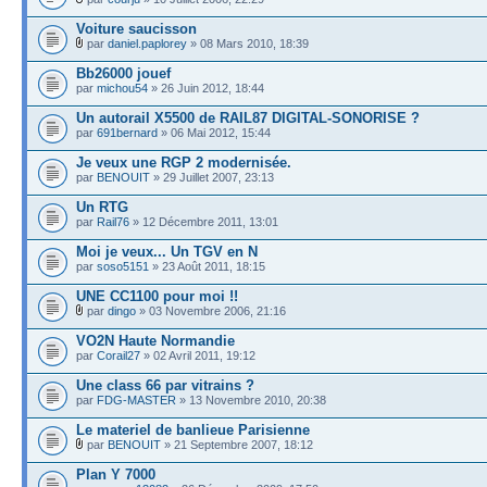
Voiture saucisson
par
daniel.paplorey
» 08 Mars 2010, 18:39
Bb26000 jouef
par
michou54
» 26 Juin 2012, 18:44
Un autorail X5500 de RAIL87 DIGITAL-SONORISE ?
par
691bernard
» 06 Mai 2012, 15:44
Je veux une RGP 2 modernisée.
par
BENOUIT
» 29 Juillet 2007, 23:13
Un RTG
par
Rail76
» 12 Décembre 2011, 13:01
Moi je veux... Un TGV en N
par
soso5151
» 23 Août 2011, 18:15
UNE CC1100 pour moi !!
par
dingo
» 03 Novembre 2006, 21:16
VO2N Haute Normandie
par
Corail27
» 02 Avril 2011, 19:12
Une class 66 par vitrains ?
par
FDG-MASTER
» 13 Novembre 2010, 20:38
Le materiel de banlieue Parisienne
par
BENOUIT
» 21 Septembre 2007, 18:12
Plan Y 7000