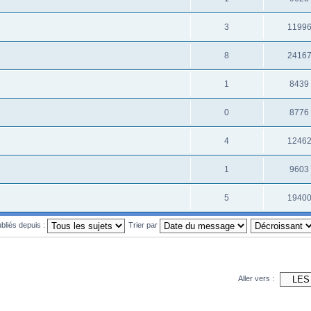
3
1199
8
2416
1
8439
0
8776
4
1246
1
9603
5
1940
ubliés depuis :
Trier par
Aller vers :