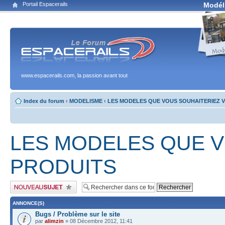
Portail Espacerails
Modél
www.espacerails.com, la passion avant tout
Index du forum
‹
MODELISME
‹
LES MODELES QUE VOUS SOUHAITERIEZ V
LES MODELES QUE V
PRODUITS
Publier un nouveau sujet
ANNONCE(S)
Bugs / Problème sur le site
par
alimzin
» 08 Décembre 2012, 11:41