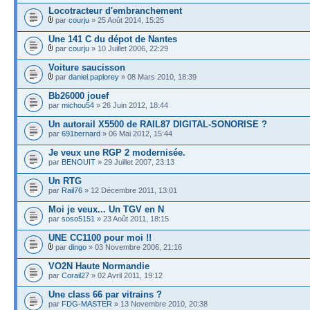
Locotracteur d'embranchement
par
courju
» 25 Août 2014, 15:25
Une 141 C du dépot de Nantes
par
courju
» 10 Juillet 2006, 22:29
Voiture saucisson
par
daniel.paplorey
» 08 Mars 2010, 18:39
Bb26000 jouef
par
michou54
» 26 Juin 2012, 18:44
Un autorail X5500 de RAIL87 DIGITAL-SONORISE ?
par
691bernard
» 06 Mai 2012, 15:44
Je veux une RGP 2 modernisée.
par
BENOUIT
» 29 Juillet 2007, 23:13
Un RTG
par
Rail76
» 12 Décembre 2011, 13:01
Moi je veux... Un TGV en N
par
soso5151
» 23 Août 2011, 18:15
UNE CC1100 pour moi !!
par
dingo
» 03 Novembre 2006, 21:16
VO2N Haute Normandie
par
Corail27
» 02 Avril 2011, 19:12
Une class 66 par vitrains ?
par
FDG-MASTER
» 13 Novembre 2010, 20:38