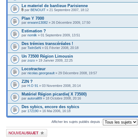
Le materiel de banlieue Parisienne
par
BENOUIT
» 21 Septembre 2007, 18:12
Plan Y 7000
par
erwann13082
» 26 Décembre 2009, 17:50
Estimation ?
par
nomilk
» 01 Septembre 2009, 13:51
Des trémies transcéréales !
par
TwInSeN
» 01 Février 2008, 20:18
Un 73500 Région Limousin
par
zozo
» 19 Janvier 2009, 22:25
Locotracteur
par
nicolas.georgeault
» 29 Décembre 2008, 19:57
Z2N ?
par
H.O 91
» 03 Novembre 2008, 20:14
Matériel Région picardie( X 73500)
par
autorail89
» 18 Octobre 2008, 20:16
Des sybics, encore des sybics
par
172190
» 16 Mai 2006, 16:18
Afficher les sujets publiés depuis :
Publier un nouveau sujet