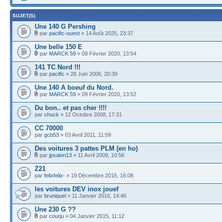
SUJET(S)
Une 140 G Pershing
par
pacific-ouest
» 14 Août 2025, 23:37
Une belle 150 E
par
MARCK 59
» 09 Février 2020, 13:54
141 TC Nord !!!
par
pacific
» 28 Juin 2006, 20:39
Une 140 A boeuf du Nord.
par
MARCK 59
» 09 Février 2020, 13:52
Du bon.. et pas cher !!!!
par
chuck
» 12 Octobre 2008, 17:31
CC 70000
par
gcb53
» 03 Avril 2011, 11:59
Des voitures 3 pattes PLM (en ho)
par
jpsalon13
» 11 Avril 2009, 10:56
Z21
par
felixfelix-
» 19 Décembre 2016, 16:08
les voitures DEV inox jouef
par
bruniquel
» 11 Janvier 2016, 14:46
Une 230 G ??
par
courju
» 04 Janvier 2015, 11:12