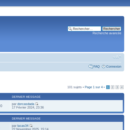
Recherche avancée
FAQ
Connexion
101 sujets •
Page
1
sur
4
•
1
2
3
4
DERNIER MESSAGE
par
dorcasdada
90
17 Février 2024, 23:36
DERNIER MESSAGE
par
lucas34
6
22 Novembre 2025, 15:14