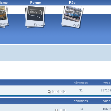
isme
Forum
Réel
RÉPONSES
VUES
31
23716
1
2
3
4
RÉPONSES
VUES
13
1668
1
2