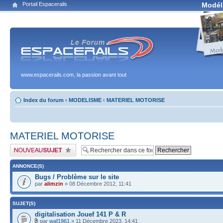
Portail Espacerails
Modél
www.espacerails.com, la passion avant tout
Index du forum
‹
MODELISME
‹
MATERIEL MOTORISE
MATERIEL MOTORISE
Publier un nouveau sujet
ANNONCE(S)
Bugs / Problème sur le site
par
alimzin
» 08 Décembre 2012, 11:41
SUJET(S)
digitalisation Jouef 141 P & R
par
waf1961
» 11 Décembre 2023, 14:41