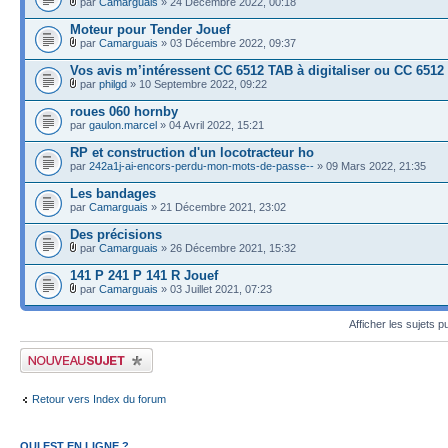
par
Camarguais
» 24 Décembre 2022, 00:18
Moteur pour Tender Jouef
par
Camarguais
» 03 Décembre 2022, 09:37
Vos avis m’intéressent CC 6512 TAB à digitaliser ou CC 6512
par
philgd
» 10 Septembre 2022, 09:22
roues 060 hornby
par
gaulon.marcel
» 04 Avril 2022, 15:21
RP et construction d'un locotracteur ho
par
242a1j-ai-encors-perdu-mon-mots-de-passe--
» 09 Mars 2022, 21:35
Les bandages
par
Camarguais
» 21 Décembre 2021, 23:02
Des précisions
par
Camarguais
» 26 Décembre 2021, 15:32
141 P 241 P 141 R Jouef
par
Camarguais
» 03 Juillet 2021, 07:23
Afficher les sujets p
Publier un nouveau sujet
Retour vers Index du forum
QUI EST EN LIGNE ?