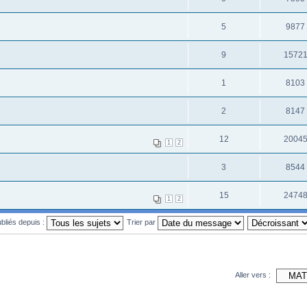
5
9877
9
1572
1
8103
2
8147
12
2004
1
2
3
8544
15
2474
1
2
ubliés depuis :
Trier par
Aller vers :