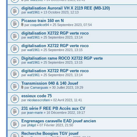
digitalisation Aurorail VH X 2119 REE (MB-120)
par
waf1961
» 13 Octobre 2023, 12:13
Picasso train 160 en N
par
coquelicot94
» 25 Septembre 2023, 07:54
digitalisation X2722 RGP verte roco
par
waf1961
» 25 Septembre 2023, 13:14
digitalisation X2722 RGP verte roco
par
waf1961
» 25 Septembre 2023, 13:15
Digitalisation rame ROCO X2722 RGP verte
par
waf1961
» 25 Septembre 2023, 13:15
digitalisation X2722 RGP verte roco
par
waf1961
» 25 Septembre 2023, 13:14
Transmission 040 & 140 Jouef
par
Camarguais
» 30 Juillet 2023, 19:29
essieux code 75
par
nicolasscrofani
» 02 Avril 2023, 11:41
231 série F REE PB Accès aux CV
par
jean-marie
» 16 Décembre 2022, 19:17
Engrenages caravelle EAD jouef ancien
par
philgd
» 07 Février 2023, 21:50
Recherche Boogies TGV jouef