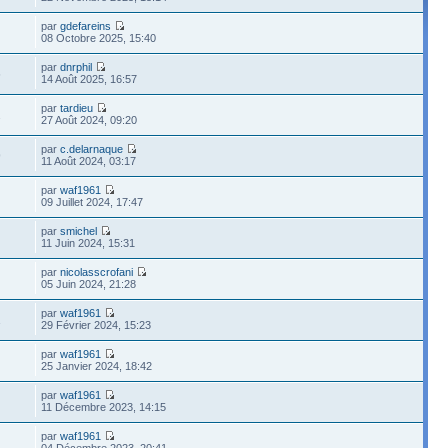
par
gdefareins
08 Octobre 2025, 15:40
par
dnrphil
6
14 Août 2025, 16:57
par
tardieu
2
27 Août 2024, 09:20
par
c.delarnaque
9
11 Août 2024, 03:17
par
waf1961
09 Juillet 2024, 17:47
par
smichel
11 Juin 2024, 15:31
par
nicolasscrofani
05 Juin 2024, 21:28
par
waf1961
1
29 Février 2024, 15:23
par
waf1961
25 Janvier 2024, 18:42
par
waf1961
11 Décembre 2023, 14:15
par
waf1961
04 Décembre 2023, 20:41