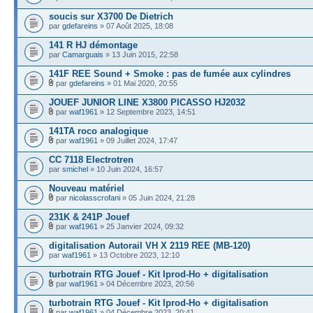
soucis sur X3700 De Dietrich
par
gdefareins
» 07 Août 2025, 18:08
141 R HJ démontage
par
Camarguais
» 13 Juin 2015, 22:58
141F REE Sound + Smoke : pas de fumée aux cylindres
par
gdefareins
» 01 Mai 2020, 20:55
JOUEF JUNIOR LINE X3800 PICASSO HJ2032
par
waf1961
» 12 Septembre 2023, 14:51
141TA roco analogique
par
waf1961
» 09 Juillet 2024, 17:47
CC 7118 Electrotren
par
smichel
» 10 Juin 2024, 16:57
Nouveau matériel
par
nicolasscrofani
» 05 Juin 2024, 21:28
231K & 241P Jouef
par
waf1961
» 25 Janvier 2024, 09:32
digitalisation Autorail VH X 2119 REE (MB-120)
par
waf1961
» 13 Octobre 2023, 12:10
turbotrain RTG Jouef - Kit Iprod-Ho + digitalisation
par
waf1961
» 04 Décembre 2023, 20:56
turbotrain RTG Jouef - Kit Iprod-Ho + digitalisation
par
waf1961
» 04 Décembre 2023, 20:41