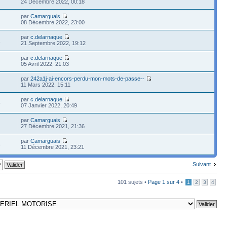
24 Décembre 2022, 00:18
par
Camarguais
08 Décembre 2022, 23:00
par
c.delarnaque
1
21 Septembre 2022, 19:12
par
c.delarnaque
05 Avril 2022, 21:03
par
242a1j-ai-encors-perdu-mon-mots-de-passe--
11 Mars 2022, 15:11
par
c.delarnaque
5
07 Janvier 2022, 20:49
par
Camarguais
27 Décembre 2021, 21:36
par
Camarguais
8
11 Décembre 2021, 23:21
Suivant
101 sujets •
Page
1
sur
4
•
1
2
3
4