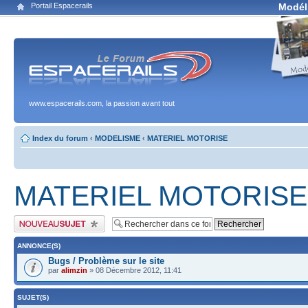
Portail Espacerails
Modél
www.espacerails.com, la passion avant tout
Index du forum
‹
MODELISME
‹
MATERIEL MOTORISE
MATERIEL MOTORISE
Publier un nouveau sujet
ANNONCE(S)
Bugs / Problème sur le site
par
alimzin
» 08 Décembre 2012, 11:41
SUJET(S)