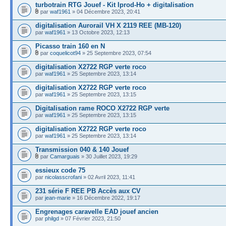
turbotrain RTG Jouef - Kit Iprod-Ho + digitalisation
par
waf1961
» 04 Décembre 2023, 20:41
digitalisation Aurorail VH X 2119 REE (MB-120)
par
waf1961
» 13 Octobre 2023, 12:13
Picasso train 160 en N
par
coquelicot94
» 25 Septembre 2023, 07:54
digitalisation X2722 RGP verte roco
par
waf1961
» 25 Septembre 2023, 13:14
digitalisation X2722 RGP verte roco
par
waf1961
» 25 Septembre 2023, 13:15
Digitalisation rame ROCO X2722 RGP verte
par
waf1961
» 25 Septembre 2023, 13:15
digitalisation X2722 RGP verte roco
par
waf1961
» 25 Septembre 2023, 13:14
Transmission 040 & 140 Jouef
par
Camarguais
» 30 Juillet 2023, 19:29
essieux code 75
par
nicolasscrofani
» 02 Avril 2023, 11:41
231 série F REE PB Accès aux CV
par
jean-marie
» 16 Décembre 2022, 19:17
Engrenages caravelle EAD jouef ancien
par
philgd
» 07 Février 2023, 21:50