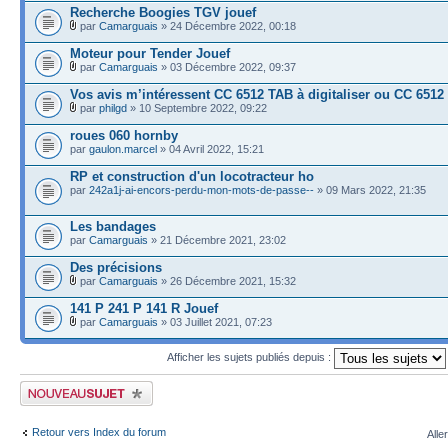
Recherche Boogies TGV jouef
par
Camarguais
» 24 Décembre 2022, 00:18
Moteur pour Tender Jouef
par
Camarguais
» 03 Décembre 2022, 09:37
Vos avis m’intéressent CC 6512 TAB à digitaliser ou CC 6512
par
philgd
» 10 Septembre 2022, 09:22
roues 060 hornby
par
gaulon.marcel
» 04 Avril 2022, 15:21
RP et construction d'un locotracteur ho
par
242a1j-ai-encors-perdu-mon-mots-de-passe--
» 09 Mars 2022, 21:35
Les bandages
par
Camarguais
» 21 Décembre 2021, 23:02
Des précisions
par
Camarguais
» 26 Décembre 2021, 15:32
141 P 241 P 141 R Jouef
par
Camarguais
» 03 Juillet 2021, 07:23
Afficher les sujets publiés depuis :
Publier un nouveau sujet
Retour vers Index du forum
Alle