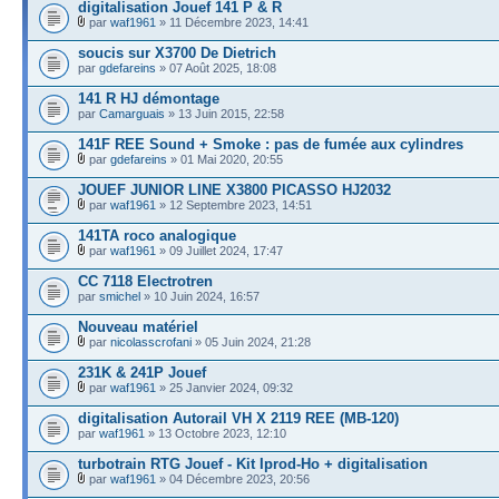
digitalisation Jouef 141 P & R
par
waf1961
» 11 Décembre 2023, 14:41
soucis sur X3700 De Dietrich
par
gdefareins
» 07 Août 2025, 18:08
141 R HJ démontage
par
Camarguais
» 13 Juin 2015, 22:58
141F REE Sound + Smoke : pas de fumée aux cylindres
par
gdefareins
» 01 Mai 2020, 20:55
JOUEF JUNIOR LINE X3800 PICASSO HJ2032
par
waf1961
» 12 Septembre 2023, 14:51
141TA roco analogique
par
waf1961
» 09 Juillet 2024, 17:47
CC 7118 Electrotren
par
smichel
» 10 Juin 2024, 16:57
Nouveau matériel
par
nicolasscrofani
» 05 Juin 2024, 21:28
231K & 241P Jouef
par
waf1961
» 25 Janvier 2024, 09:32
digitalisation Autorail VH X 2119 REE (MB-120)
par
waf1961
» 13 Octobre 2023, 12:10
turbotrain RTG Jouef - Kit Iprod-Ho + digitalisation
par
waf1961
» 04 Décembre 2023, 20:56