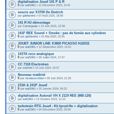
digitalisation Jouef 141 P & R
par
waf1961
» 11 Décembre 2023, 14:41
soucis sur X3700 De Dietrich
par
gdefareins
» 07 Août 2025, 18:08
141 R HJ démontage
par
Camarguais
» 13 Juin 2015, 22:58
141F REE Sound + Smoke : pas de fumée aux cylindres
par
gdefareins
» 01 Mai 2020, 20:55
JOUEF JUNIOR LINE X3800 PICASSO HJ2032
par
waf1961
» 12 Septembre 2023, 14:51
141TA roco analogique
par
waf1961
» 09 Juillet 2024, 17:47
CC 7118 Electrotren
par
smichel
» 10 Juin 2024, 16:57
Nouveau matériel
par
nicolasscrofani
» 05 Juin 2024, 21:28
231K & 241P Jouef
par
waf1961
» 25 Janvier 2024, 09:32
digitalisation Autorail VH X 2119 REE (MB-120)
par
waf1961
» 13 Octobre 2023, 12:10
turbotrain RTG Jouef - Kit Iprod-Ho + digitalisation
par
waf1961
» 04 Décembre 2023, 20:56