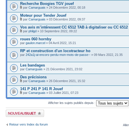
Recherche Boogies TGV jouef
par
Camarguais
» 24 Décembre 2022, 00:18
Moteur pour Tender Jouef
par
Camarguais
» 03 Décembre 2022, 09:37
Vos avis m’intéressent CC 6512 TAB à digitaliser ou CC 6512
par
philgd
» 10 Septembre 2022, 09:22
roues 060 hornby
par
gaulon.marcel
» 04 Avril 2022, 15:21
RP et construction d'un locotracteur ho
par
242a1j-ai-encors-perdu-mon-mots-de-passe--
» 09 Mars 2022, 21:35
Les bandages
par
Camarguais
» 21 Décembre 2021, 23:02
Des précisions
par
Camarguais
» 26 Décembre 2021, 15:32
141 P 241 P 141 R Jouef
par
Camarguais
» 03 Juillet 2021, 07:23
Afficher les sujets publiés depuis :
Publier un nouveau sujet
Retour vers Index du forum
Alle