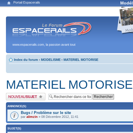
Portail Espacerails
Modél
www.espacerails.com, la passion avant tout
Index du forum
‹
MODELISME
‹
MATERIEL MOTORISE
MATERIEL MOTORISE
Publier un nouveau sujet
ANNONCE(S)
Bugs / Problème sur le site
par
alimzin
» 08 Décembre 2012, 11:41
SUJET(S)