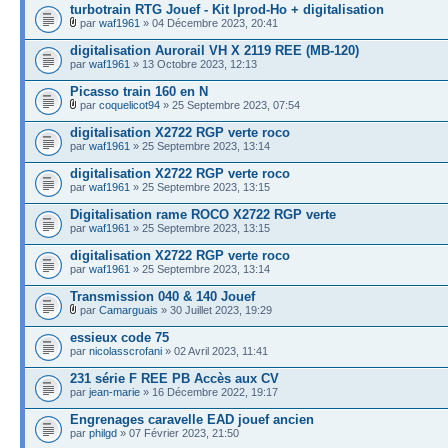
turbotrain RTG Jouef - Kit Iprod-Ho + digitalisation
par
waf1961
» 04 Décembre 2023, 20:41
digitalisation Aurorail VH X 2119 REE (MB-120)
par
waf1961
» 13 Octobre 2023, 12:13
Picasso train 160 en N
par
coquelicot94
» 25 Septembre 2023, 07:54
digitalisation X2722 RGP verte roco
par
waf1961
» 25 Septembre 2023, 13:14
digitalisation X2722 RGP verte roco
par
waf1961
» 25 Septembre 2023, 13:15
Digitalisation rame ROCO X2722 RGP verte
par
waf1961
» 25 Septembre 2023, 13:15
digitalisation X2722 RGP verte roco
par
waf1961
» 25 Septembre 2023, 13:14
Transmission 040 & 140 Jouef
par
Camarguais
» 30 Juillet 2023, 19:29
essieux code 75
par
nicolasscrofani
» 02 Avril 2023, 11:41
231 série F REE PB Accès aux CV
par
jean-marie
» 16 Décembre 2022, 19:17
Engrenages caravelle EAD jouef ancien
par
philgd
» 07 Février 2023, 21:50