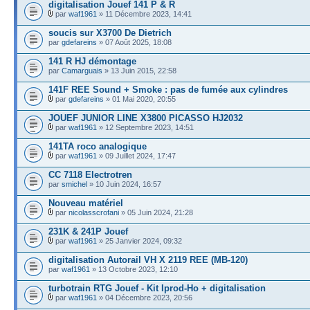
digitalisation Jouef 141 P & R
par
waf1961
» 11 Décembre 2023, 14:41
soucis sur X3700 De Dietrich
par
gdefareins
» 07 Août 2025, 18:08
141 R HJ démontage
par
Camarguais
» 13 Juin 2015, 22:58
141F REE Sound + Smoke : pas de fumée aux cylindres
par
gdefareins
» 01 Mai 2020, 20:55
JOUEF JUNIOR LINE X3800 PICASSO HJ2032
par
waf1961
» 12 Septembre 2023, 14:51
141TA roco analogique
par
waf1961
» 09 Juillet 2024, 17:47
CC 7118 Electrotren
par
smichel
» 10 Juin 2024, 16:57
Nouveau matériel
par
nicolasscrofani
» 05 Juin 2024, 21:28
231K & 241P Jouef
par
waf1961
» 25 Janvier 2024, 09:32
digitalisation Autorail VH X 2119 REE (MB-120)
par
waf1961
» 13 Octobre 2023, 12:10
turbotrain RTG Jouef - Kit Iprod-Ho + digitalisation
par
waf1961
» 04 Décembre 2023, 20:56