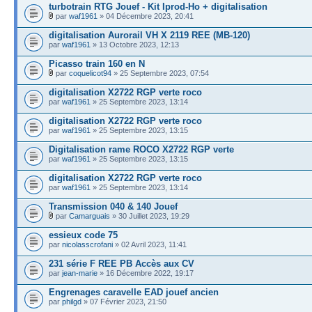
turbotrain RTG Jouef - Kit Iprod-Ho + digitalisation
par
waf1961
» 04 Décembre 2023, 20:41
digitalisation Aurorail VH X 2119 REE (MB-120)
par
waf1961
» 13 Octobre 2023, 12:13
Picasso train 160 en N
par
coquelicot94
» 25 Septembre 2023, 07:54
digitalisation X2722 RGP verte roco
par
waf1961
» 25 Septembre 2023, 13:14
digitalisation X2722 RGP verte roco
par
waf1961
» 25 Septembre 2023, 13:15
Digitalisation rame ROCO X2722 RGP verte
par
waf1961
» 25 Septembre 2023, 13:15
digitalisation X2722 RGP verte roco
par
waf1961
» 25 Septembre 2023, 13:14
Transmission 040 & 140 Jouef
par
Camarguais
» 30 Juillet 2023, 19:29
essieux code 75
par
nicolasscrofani
» 02 Avril 2023, 11:41
231 série F REE PB Accès aux CV
par
jean-marie
» 16 Décembre 2022, 19:17
Engrenages caravelle EAD jouef ancien
par
philgd
» 07 Février 2023, 21:50