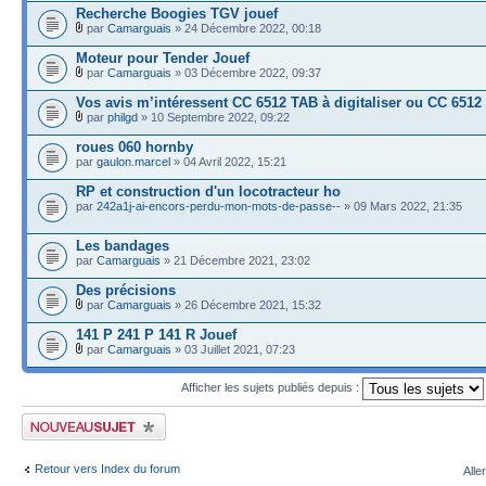
Recherche Boogies TGV jouef
par
Camarguais
» 24 Décembre 2022, 00:18
Moteur pour Tender Jouef
par
Camarguais
» 03 Décembre 2022, 09:37
Vos avis m’intéressent CC 6512 TAB à digitaliser ou CC 6512
par
philgd
» 10 Septembre 2022, 09:22
roues 060 hornby
par
gaulon.marcel
» 04 Avril 2022, 15:21
RP et construction d'un locotracteur ho
par
242a1j-ai-encors-perdu-mon-mots-de-passe--
» 09 Mars 2022, 21:35
Les bandages
par
Camarguais
» 21 Décembre 2021, 23:02
Des précisions
par
Camarguais
» 26 Décembre 2021, 15:32
141 P 241 P 141 R Jouef
par
Camarguais
» 03 Juillet 2021, 07:23
Afficher les sujets publiés depuis :
Publier un nouveau sujet
Retour vers Index du forum
Alle