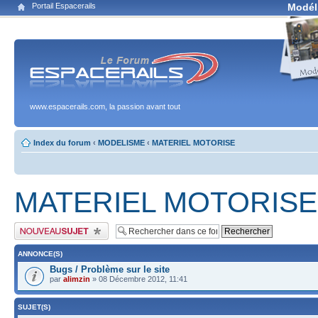
Portail Espacerails
Modél
www.espacerails.com, la passion avant tout
Index du forum
‹
MODELISME
‹
MATERIEL MOTORISE
MATERIEL MOTORISE
Publier un nouveau sujet
ANNONCE(S)
Bugs / Problème sur le site
par
alimzin
» 08 Décembre 2012, 11:41
SUJET(S)