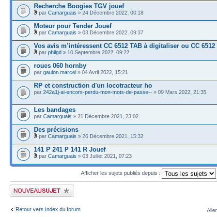
Recherche Boogies TGV jouef
par
Camarguais
» 24 Décembre 2022, 00:18
Moteur pour Tender Jouef
par
Camarguais
» 03 Décembre 2022, 09:37
Vos avis m’intéressent CC 6512 TAB à digitaliser ou CC 6512
par
philgd
» 10 Septembre 2022, 09:22
roues 060 hornby
par
gaulon.marcel
» 04 Avril 2022, 15:21
RP et construction d'un locotracteur ho
par
242a1j-ai-encors-perdu-mon-mots-de-passe--
» 09 Mars 2022, 21:35
Les bandages
par
Camarguais
» 21 Décembre 2021, 23:02
Des précisions
par
Camarguais
» 26 Décembre 2021, 15:32
141 P 241 P 141 R Jouef
par
Camarguais
» 03 Juillet 2021, 07:23
Afficher les sujets publiés depuis :
Publier un nouveau sujet
Retour vers Index du forum
Alle