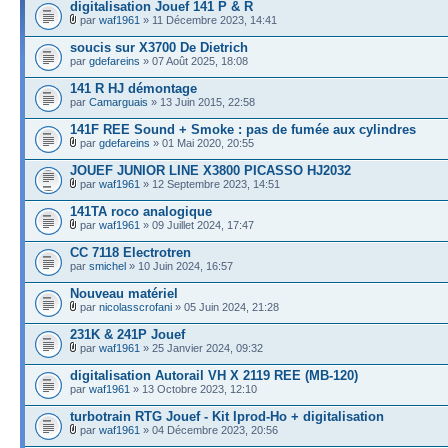
digitalisation Jouef 141 P & R
par
waf1961
» 11 Décembre 2023, 14:41
soucis sur X3700 De Dietrich
par
gdefareins
» 07 Août 2025, 18:08
141 R HJ démontage
par
Camarguais
» 13 Juin 2015, 22:58
141F REE Sound + Smoke : pas de fumée aux cylindres
par
gdefareins
» 01 Mai 2020, 20:55
JOUEF JUNIOR LINE X3800 PICASSO HJ2032
par
waf1961
» 12 Septembre 2023, 14:51
141TA roco analogique
par
waf1961
» 09 Juillet 2024, 17:47
CC 7118 Electrotren
par
smichel
» 10 Juin 2024, 16:57
Nouveau matériel
par
nicolasscrofani
» 05 Juin 2024, 21:28
231K & 241P Jouef
par
waf1961
» 25 Janvier 2024, 09:32
digitalisation Autorail VH X 2119 REE (MB-120)
par
waf1961
» 13 Octobre 2023, 12:10
turbotrain RTG Jouef - Kit Iprod-Ho + digitalisation
par
waf1961
» 04 Décembre 2023, 20:56