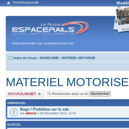
Portail Espacerails
Modél
www.espacerails.com, la passion avant tout
Index du forum
‹
MODELISME
‹
MATERIEL MOTORISE
MATERIEL MOTORISE
Publier un nouveau sujet
ANNONCE(S)
Bugs / Problème sur le site
par
alimzin
» 08 Décembre 2012, 11:41
SUJET(S)