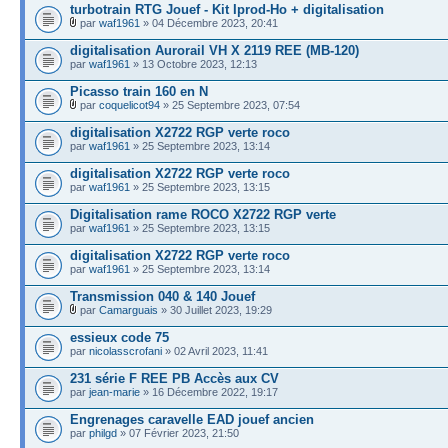
turbotrain RTG Jouef - Kit Iprod-Ho + digitalisation
par
waf1961
» 04 Décembre 2023, 20:41
digitalisation Aurorail VH X 2119 REE (MB-120)
par
waf1961
» 13 Octobre 2023, 12:13
Picasso train 160 en N
par
coquelicot94
» 25 Septembre 2023, 07:54
digitalisation X2722 RGP verte roco
par
waf1961
» 25 Septembre 2023, 13:14
digitalisation X2722 RGP verte roco
par
waf1961
» 25 Septembre 2023, 13:15
Digitalisation rame ROCO X2722 RGP verte
par
waf1961
» 25 Septembre 2023, 13:15
digitalisation X2722 RGP verte roco
par
waf1961
» 25 Septembre 2023, 13:14
Transmission 040 & 140 Jouef
par
Camarguais
» 30 Juillet 2023, 19:29
essieux code 75
par
nicolasscrofani
» 02 Avril 2023, 11:41
231 série F REE PB Accès aux CV
par
jean-marie
» 16 Décembre 2022, 19:17
Engrenages caravelle EAD jouef ancien
par
philgd
» 07 Février 2023, 21:50