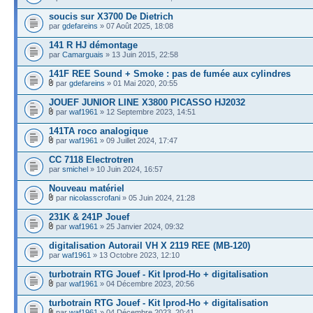
soucis sur X3700 De Dietrich
par
gdefareins
» 07 Août 2025, 18:08
141 R HJ démontage
par
Camarguais
» 13 Juin 2015, 22:58
141F REE Sound + Smoke : pas de fumée aux cylindres
par
gdefareins
» 01 Mai 2020, 20:55
JOUEF JUNIOR LINE X3800 PICASSO HJ2032
par
waf1961
» 12 Septembre 2023, 14:51
141TA roco analogique
par
waf1961
» 09 Juillet 2024, 17:47
CC 7118 Electrotren
par
smichel
» 10 Juin 2024, 16:57
Nouveau matériel
par
nicolasscrofani
» 05 Juin 2024, 21:28
231K & 241P Jouef
par
waf1961
» 25 Janvier 2024, 09:32
digitalisation Autorail VH X 2119 REE (MB-120)
par
waf1961
» 13 Octobre 2023, 12:10
turbotrain RTG Jouef - Kit Iprod-Ho + digitalisation
par
waf1961
» 04 Décembre 2023, 20:56
turbotrain RTG Jouef - Kit Iprod-Ho + digitalisation
par
waf1961
» 04 Décembre 2023, 20:41