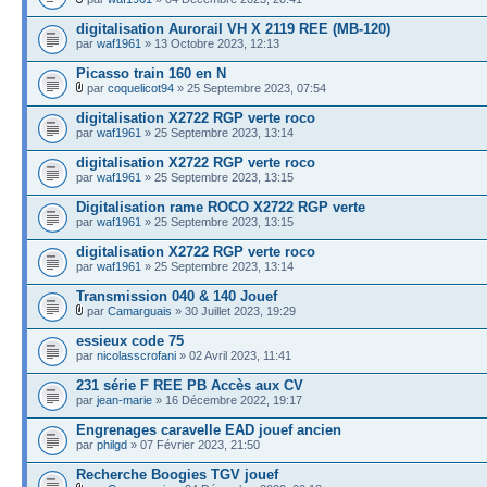
digitalisation Aurorail VH X 2119 REE (MB-120)
par
waf1961
» 13 Octobre 2023, 12:13
Picasso train 160 en N
par
coquelicot94
» 25 Septembre 2023, 07:54
digitalisation X2722 RGP verte roco
par
waf1961
» 25 Septembre 2023, 13:14
digitalisation X2722 RGP verte roco
par
waf1961
» 25 Septembre 2023, 13:15
Digitalisation rame ROCO X2722 RGP verte
par
waf1961
» 25 Septembre 2023, 13:15
digitalisation X2722 RGP verte roco
par
waf1961
» 25 Septembre 2023, 13:14
Transmission 040 & 140 Jouef
par
Camarguais
» 30 Juillet 2023, 19:29
essieux code 75
par
nicolasscrofani
» 02 Avril 2023, 11:41
231 série F REE PB Accès aux CV
par
jean-marie
» 16 Décembre 2022, 19:17
Engrenages caravelle EAD jouef ancien
par
philgd
» 07 Février 2023, 21:50
Recherche Boogies TGV jouef