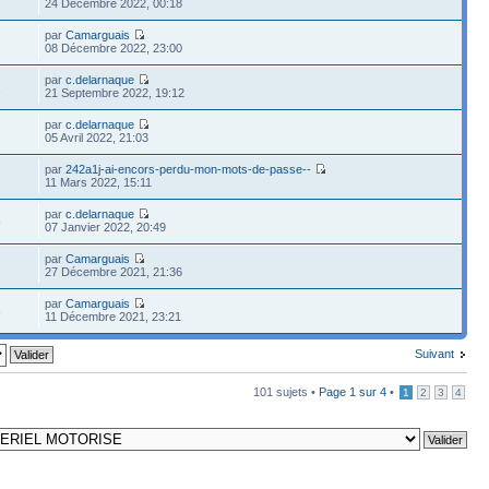
24 Décembre 2022, 00:18
par
Camarguais
08 Décembre 2022, 23:00
par
c.delarnaque
1
21 Septembre 2022, 19:12
par
c.delarnaque
05 Avril 2022, 21:03
par
242a1j-ai-encors-perdu-mon-mots-de-passe--
11 Mars 2022, 15:11
par
c.delarnaque
5
07 Janvier 2022, 20:49
par
Camarguais
27 Décembre 2021, 21:36
par
Camarguais
8
11 Décembre 2021, 23:21
Suivant
101 sujets •
Page
1
sur
4
•
1
2
3
4