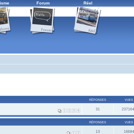
isme
Forum
Réel
RÉPONSES
VUES
31
23716
1
2
3
4
RÉPONSES
VUES
13
1668
1
2