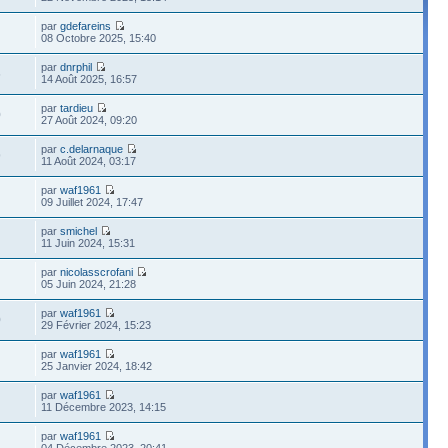
par
gdefareins
08 Octobre 2025, 15:40
par
dnrphil
6
14 Août 2025, 16:57
par
tardieu
0
27 Août 2024, 09:20
par
c.delarnaque
9
11 Août 2024, 03:17
par
waf1961
09 Juillet 2024, 17:47
par
smichel
11 Juin 2024, 15:31
par
nicolasscrofani
05 Juin 2024, 21:28
par
waf1961
0
29 Février 2024, 15:23
par
waf1961
25 Janvier 2024, 18:42
par
waf1961
11 Décembre 2023, 14:15
par
waf1961
04 Décembre 2023, 20:41