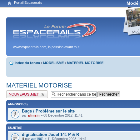
Portail Espacerails
Modél
www.espacerails.com, la passion avant tout
Index du forum
‹
MODELISME
‹
MATERIEL MOTORISE
MATERIEL MOTORISE
Publier un nouveau sujet
ANNONCE(S)
Bugs / Problème sur le site
par
alimzin
» 08 Décembre 2012, 11:41
SUJET(S)
digitalisation Jouef 141 P & R
par
waf1961
» 11 Décembre 2023, 14:41