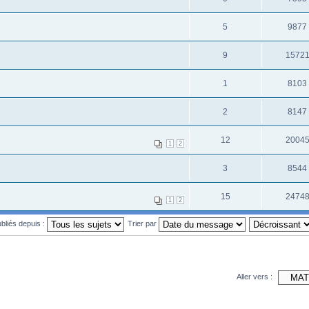
5
9877
9
1572
1
8103
2
8147
12
2004
1
2
3
8544
15
2474
1
2
ubliés depuis :
Trier par
Aller vers :