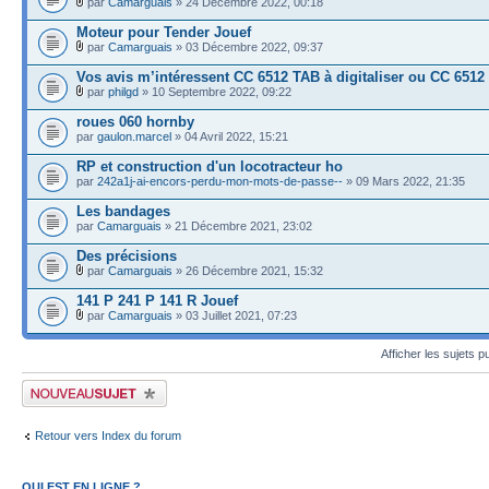
par
Camarguais
» 24 Décembre 2022, 00:18
Moteur pour Tender Jouef
par
Camarguais
» 03 Décembre 2022, 09:37
Vos avis m’intéressent CC 6512 TAB à digitaliser ou CC 6512
par
philgd
» 10 Septembre 2022, 09:22
roues 060 hornby
par
gaulon.marcel
» 04 Avril 2022, 15:21
RP et construction d'un locotracteur ho
par
242a1j-ai-encors-perdu-mon-mots-de-passe--
» 09 Mars 2022, 21:35
Les bandages
par
Camarguais
» 21 Décembre 2021, 23:02
Des précisions
par
Camarguais
» 26 Décembre 2021, 15:32
141 P 241 P 141 R Jouef
par
Camarguais
» 03 Juillet 2021, 07:23
Afficher les sujets p
Publier un nouveau sujet
Retour vers Index du forum
QUI EST EN LIGNE ?