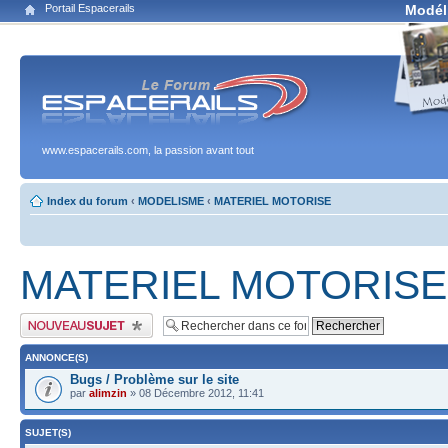
Portail Espacerails
Modél
www.espacerails.com, la passion avant tout
Index du forum
‹
MODELISME
‹
MATERIEL MOTORISE
MATERIEL MOTORISE
Publier un nouveau sujet
ANNONCE(S)
Bugs / Problème sur le site
par
alimzin
» 08 Décembre 2012, 11:41
SUJET(S)