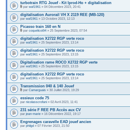
turbotrain RTG Jouef - Kit Iprod-Ho + digitalisation
par
waf1961
» 04 Décembre 2023, 20:41
digitalisation Aurorail VH X 2119 REE (MB-120)
par
waf1961
» 13 Octobre 2023, 12:13
Picasso train 160 en N
par
coquelicot94
» 25 Septembre 2023, 07:54
digitalisation X2722 RGP verte roco
par
waf1961
» 25 Septembre 2023, 13:14
digitalisation X2722 RGP verte roco
par
waf1961
» 25 Septembre 2023, 13:15
Digitalisation rame ROCO X2722 RGP verte
par
waf1961
» 25 Septembre 2023, 13:15
digitalisation X2722 RGP verte roco
par
waf1961
» 25 Septembre 2023, 13:14
Transmission 040 & 140 Jouef
par
Camarguais
» 30 Juillet 2023, 19:29
essieux code 75
par
nicolasscrofani
» 02 Avril 2023, 11:41
231 série F REE PB Accès aux CV
par
jean-marie
» 16 Décembre 2022, 19:17
Engrenages caravelle EAD jouef ancien
par
philgd
» 07 Février 2023, 21:50