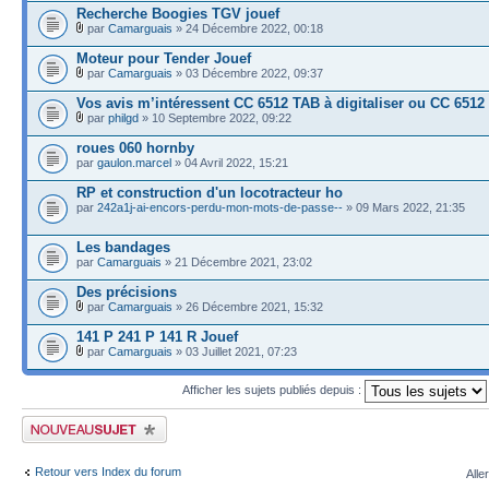
Recherche Boogies TGV jouef
par
Camarguais
» 24 Décembre 2022, 00:18
Moteur pour Tender Jouef
par
Camarguais
» 03 Décembre 2022, 09:37
Vos avis m’intéressent CC 6512 TAB à digitaliser ou CC 6512
par
philgd
» 10 Septembre 2022, 09:22
roues 060 hornby
par
gaulon.marcel
» 04 Avril 2022, 15:21
RP et construction d'un locotracteur ho
par
242a1j-ai-encors-perdu-mon-mots-de-passe--
» 09 Mars 2022, 21:35
Les bandages
par
Camarguais
» 21 Décembre 2021, 23:02
Des précisions
par
Camarguais
» 26 Décembre 2021, 15:32
141 P 241 P 141 R Jouef
par
Camarguais
» 03 Juillet 2021, 07:23
Afficher les sujets publiés depuis :
Publier un nouveau sujet
Retour vers Index du forum
Alle