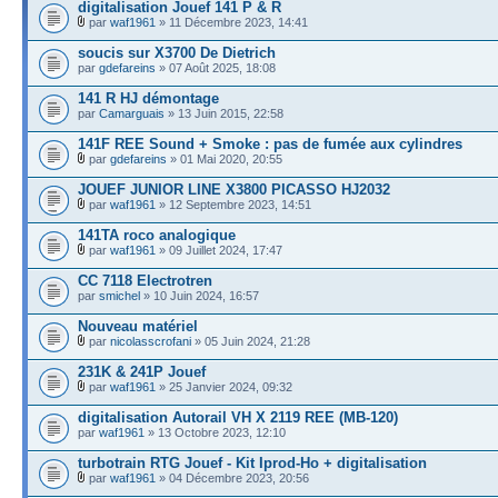
digitalisation Jouef 141 P & R
par
waf1961
» 11 Décembre 2023, 14:41
soucis sur X3700 De Dietrich
par
gdefareins
» 07 Août 2025, 18:08
141 R HJ démontage
par
Camarguais
» 13 Juin 2015, 22:58
141F REE Sound + Smoke : pas de fumée aux cylindres
par
gdefareins
» 01 Mai 2020, 20:55
JOUEF JUNIOR LINE X3800 PICASSO HJ2032
par
waf1961
» 12 Septembre 2023, 14:51
141TA roco analogique
par
waf1961
» 09 Juillet 2024, 17:47
CC 7118 Electrotren
par
smichel
» 10 Juin 2024, 16:57
Nouveau matériel
par
nicolasscrofani
» 05 Juin 2024, 21:28
231K & 241P Jouef
par
waf1961
» 25 Janvier 2024, 09:32
digitalisation Autorail VH X 2119 REE (MB-120)
par
waf1961
» 13 Octobre 2023, 12:10
turbotrain RTG Jouef - Kit Iprod-Ho + digitalisation
par
waf1961
» 04 Décembre 2023, 20:56