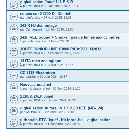
digitalisation Jouef 141 P & R
par
waf1961
» 11 Décembre 2023, 14:41
soucis sur X3700 De Dietrich
par
gdefareins
» 07 Août 2025, 18:08
141 R HJ démontage
par
Camarguais
» 13 Juin 2015, 22:58
141F REE Sound + Smoke : pas de fumée aux cylindres
par
gdefareins
» 01 Mai 2020, 20:55
JOUEF JUNIOR LINE X3800 PICASSO HJ2032
par
waf1961
» 12 Septembre 2023, 14:51
141TA roco analogique
par
waf1961
» 09 Juillet 2024, 17:47
CC 7118 Electrotren
par
smichel
» 10 Juin 2024, 16:57
Nouveau matériel
par
nicolasscrofani
» 05 Juin 2024, 21:28
231K & 241P Jouef
par
waf1961
» 25 Janvier 2024, 09:32
digitalisation Autorail VH X 2119 REE (MB-120)
par
waf1961
» 13 Octobre 2023, 12:10
turbotrain RTG Jouef - Kit Iprod-Ho + digitalisation
par
waf1961
» 04 Décembre 2023, 20:56