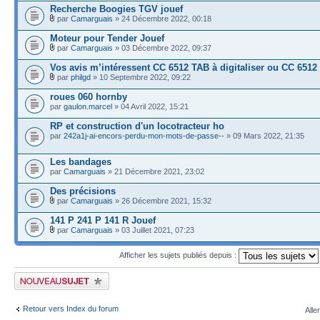
Recherche Boogies TGV jouef
par
Camarguais
» 24 Décembre 2022, 00:18
Moteur pour Tender Jouef
par
Camarguais
» 03 Décembre 2022, 09:37
Vos avis m’intéressent CC 6512 TAB à digitaliser ou CC 6512
par
philgd
» 10 Septembre 2022, 09:22
roues 060 hornby
par
gaulon.marcel
» 04 Avril 2022, 15:21
RP et construction d'un locotracteur ho
par
242a1j-ai-encors-perdu-mon-mots-de-passe--
» 09 Mars 2022, 21:35
Les bandages
par
Camarguais
» 21 Décembre 2021, 23:02
Des précisions
par
Camarguais
» 26 Décembre 2021, 15:32
141 P 241 P 141 R Jouef
par
Camarguais
» 03 Juillet 2021, 07:23
Afficher les sujets publiés depuis :
Publier un nouveau sujet
Retour vers Index du forum
Alle