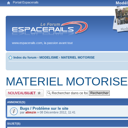
Portail Espacerails
Modél
www.espacerails.com, la passion avant tout
Index du forum
‹
MODELISME
‹
MATERIEL MOTORISE
MATERIEL MOTORISE
Publier un nouveau sujet
ANNONCE(S)
Bugs / Problème sur le site
par
alimzin
» 08 Décembre 2012, 11:41
SUJET(S)