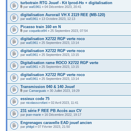
turbotrain RTG Jouef - Kit Iprod-Ho + digitalisation
par
waf1961
» 04 Décembre 2023, 20:41
digitalisation Aurorail VH X 2119 REE (MB-120)
par
waf1961
» 13 Octobre 2023, 12:13
Picasso train 160 en N
par
coquelicot94
» 25 Septembre 2023, 07:54
digitalisation X2722 RGP verte roco
par
waf1961
» 25 Septembre 2023, 13:14
digitalisation X2722 RGP verte roco
par
waf1961
» 25 Septembre 2023, 13:15
Digitalisation rame ROCO X2722 RGP verte
par
waf1961
» 25 Septembre 2023, 13:15
digitalisation X2722 RGP verte roco
par
waf1961
» 25 Septembre 2023, 13:14
Transmission 040 & 140 Jouef
par
Camarguais
» 30 Juillet 2023, 19:29
essieux code 75
par
nicolasscrofani
» 02 Avril 2023, 11:41
231 série F REE PB Accès aux CV
par
jean-marie
» 16 Décembre 2022, 19:17
Engrenages caravelle EAD jouef ancien
par
philgd
» 07 Février 2023, 21:50