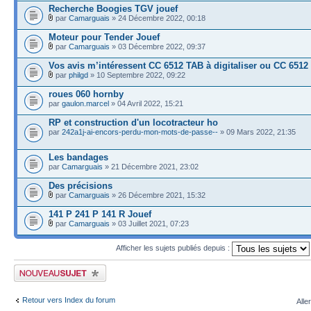
Recherche Boogies TGV jouef
par
Camarguais
» 24 Décembre 2022, 00:18
Moteur pour Tender Jouef
par
Camarguais
» 03 Décembre 2022, 09:37
Vos avis m’intéressent CC 6512 TAB à digitaliser ou CC 6512
par
philgd
» 10 Septembre 2022, 09:22
roues 060 hornby
par
gaulon.marcel
» 04 Avril 2022, 15:21
RP et construction d'un locotracteur ho
par
242a1j-ai-encors-perdu-mon-mots-de-passe--
» 09 Mars 2022, 21:35
Les bandages
par
Camarguais
» 21 Décembre 2021, 23:02
Des précisions
par
Camarguais
» 26 Décembre 2021, 15:32
141 P 241 P 141 R Jouef
par
Camarguais
» 03 Juillet 2021, 07:23
Afficher les sujets publiés depuis :
Publier un nouveau sujet
Retour vers Index du forum
Alle