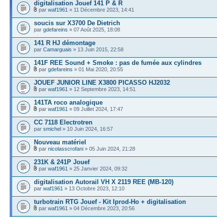
digitalisation Jouef 141 P & R
par
waf1961
» 11 Décembre 2023, 14:41
soucis sur X3700 De Dietrich
par
gdefareins
» 07 Août 2025, 18:08
141 R HJ démontage
par
Camarguais
» 13 Juin 2015, 22:58
141F REE Sound + Smoke : pas de fumée aux cylindres
par
gdefareins
» 01 Mai 2020, 20:55
JOUEF JUNIOR LINE X3800 PICASSO HJ2032
par
waf1961
» 12 Septembre 2023, 14:51
141TA roco analogique
par
waf1961
» 09 Juillet 2024, 17:47
CC 7118 Electrotren
par
smichel
» 10 Juin 2024, 16:57
Nouveau matériel
par
nicolasscrofani
» 05 Juin 2024, 21:28
231K & 241P Jouef
par
waf1961
» 25 Janvier 2024, 09:32
digitalisation Autorail VH X 2119 REE (MB-120)
par
waf1961
» 13 Octobre 2023, 12:10
turbotrain RTG Jouef - Kit Iprod-Ho + digitalisation
par
waf1961
» 04 Décembre 2023, 20:56