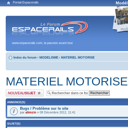
Portail Espacerails
Modél
www.espacerails.com, la passion avant tout
Index du forum
‹
MODELISME
‹
MATERIEL MOTORISE
MATERIEL MOTORISE
Publier un nouveau sujet
ANNONCE(S)
Bugs / Problème sur le site
par
alimzin
» 08 Décembre 2012, 11:41
SUJET(S)