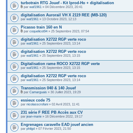
turbotrain RTG Jouef - Kit Iprod-Ho + digitalisation
par
waf1961
» 04 Décembre 2023, 20:41
digitalisation Aurorail VH X 2119 REE (MB-120)
par
waf1961
» 13 Octobre 2023, 12:13
Picasso train 160 en N
par
coquelicot94
» 25 Septembre 2023, 07:54
digitalisation X2722 RGP verte roco
par
waf1961
» 25 Septembre 2023, 13:14
digitalisation X2722 RGP verte roco
par
waf1961
» 25 Septembre 2023, 13:15
Digitalisation rame ROCO X2722 RGP verte
par
waf1961
» 25 Septembre 2023, 13:15
digitalisation X2722 RGP verte roco
par
waf1961
» 25 Septembre 2023, 13:14
Transmission 040 & 140 Jouef
par
Camarguais
» 30 Juillet 2023, 19:29
essieux code 75
par
nicolasscrofani
» 02 Avril 2023, 11:41
231 série F REE PB Accès aux CV
par
jean-marie
» 16 Décembre 2022, 19:17
Engrenages caravelle EAD jouef ancien
par
philgd
» 07 Février 2023, 21:50