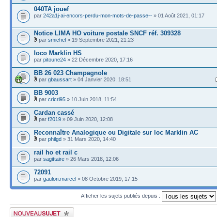
040TA jouef
par
242a1j-ai-encors-perdu-mon-mots-de-passe--
» 01 Août 2021, 01:17
Notice LIMA HO voiture postale SNCF réf. 309328
par
smichel
» 19 Septembre 2021, 21:23
loco Marklin HS
par
pitoune24
» 22 Décembre 2020, 17:16
BB 26 023 Champagnole
par
gbaussart
» 04 Janvier 2020, 18:51
BB 9003
par
cricri95
» 10 Juin 2018, 11:54
Cardan cassé
par
f2019
» 09 Juin 2020, 12:08
Reconnaître Analogique ou Digitale sur loc Marklin AC
par
philgd
» 31 Mars 2020, 14:40
rail ho et rail c
par
sagittaire
» 26 Mars 2018, 12:06
72091
par
gaulon.marcel
» 08 Octobre 2019, 17:15
Afficher les sujets publiés depuis :
Publier un nouveau sujet