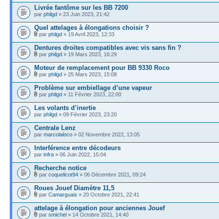
Livrée fantôme sur les BB 7200
par
philgd
» 23 Juin 2023, 21:42
Quel attelages à élongations choisir ?
par
philgd
» 19 Avril 2023, 12:33
Dentures droites compatibles avec vis sans fin ?
par
philgd
» 19 Mars 2023, 16:29
Moteur de remplacement pour BB 9330 Roco
par
philgd
» 25 Mars 2023, 15:08
Problème sur embiellage d’une vapeur
par
philgd
» 11 Février 2023, 22:00
Les volants d’inertie
par
philgd
» 09 Février 2023, 23:20
Centrale Lenz
par
marcolaloco
» 02 Novembre 2022, 13:05
Interférence entre décodeurs
par
infra
» 06 Juin 2022, 15:04
Recherche notice
par
coquelicot94
» 06 Décembre 2021, 09:24
Roues Jouef Diamètre 11,5
par
Camarguais
» 20 Octobre 2021, 22:41
attelage à élongation pour anciennes Jouef
par
smichel
» 14 Octobre 2021, 14:40