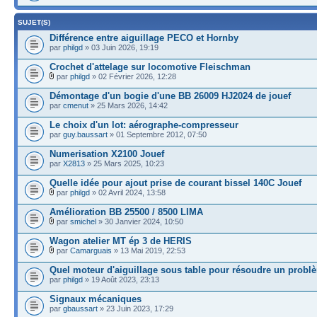
SUJET(S)
Différence entre aiguillage PECO et Hornby
par
philgd
» 03 Juin 2026, 19:19
Crochet d'attelage sur locomotive Fleischman
par
philgd
» 02 Février 2026, 12:28
Démontage d'un bogie d'une BB 26009 HJ2024 de jouef
par
cmenut
» 25 Mars 2026, 14:42
Le choix d'un lot: aérographe-compresseur
par
guy.baussart
» 01 Septembre 2012, 07:50
Numerisation X2100 Jouef
par
X2813
» 25 Mars 2025, 10:23
Quelle idée pour ajout prise de courant bissel 140C Jouef
par
philgd
» 02 Avril 2024, 13:58
Amélioration BB 25500 / 8500 LIMA
par
smichel
» 30 Janvier 2024, 10:50
Wagon atelier MT ép 3 de HERIS
par
Camarguais
» 13 Mai 2019, 22:53
Quel moteur d'aiguillage sous table pour résoudre un probl
par
philgd
» 19 Août 2023, 23:13
Signaux mécaniques
par
gbaussart
» 23 Juin 2023, 17:29