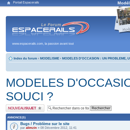
Portail Espacerails
Modél
www.espacerails.com, la passion avant tout
Index du forum
‹
MODELISME
‹
MODELES D'OCCASION : UN PROBLEME, U
MODELES D'OCCASIO
SOUCI ?
Publier un nouveau sujet
ANNONCE(S)
Bugs / Problème sur le site
par
alimzin
» 08 Décembre 2012, 11:41