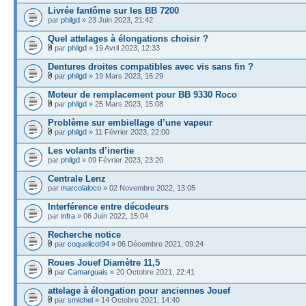
Livrée fantôme sur les BB 7200
par
philgd
» 23 Juin 2023, 21:42
Quel attelages à élongations choisir ?
par
philgd
» 19 Avril 2023, 12:33
Dentures droites compatibles avec vis sans fin ?
par
philgd
» 19 Mars 2023, 16:29
Moteur de remplacement pour BB 9330 Roco
par
philgd
» 25 Mars 2023, 15:08
Problème sur embiellage d’une vapeur
par
philgd
» 11 Février 2023, 22:00
Les volants d’inertie
par
philgd
» 09 Février 2023, 23:20
Centrale Lenz
par
marcolaloco
» 02 Novembre 2022, 13:05
Interférence entre décodeurs
par
infra
» 06 Juin 2022, 15:04
Recherche notice
par
coquelicot94
» 06 Décembre 2021, 09:24
Roues Jouef Diamètre 11,5
par
Camarguais
» 20 Octobre 2021, 22:41
attelage à élongation pour anciennes Jouef
par
smichel
» 14 Octobre 2021, 14:40