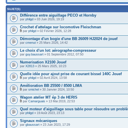
SUJET(S)
Différence entre aiguillage PECO et Hornby
par
philgd
» 03 Juin 2026, 19:19
Crochet d'attelage sur locomotive Fleischman
par
philgd
» 02 Février 2026, 12:28
Démontage d'un bogie d'une BB 26009 HJ2024 de jouef
par
cmenut
» 25 Mars 2026, 14:42
Le choix d'un lot: aérographe-compresseur
par
guy.baussart
» 01 Septembre 2012, 07:50
Numerisation X2100 Jouef
par
X2813
» 25 Mars 2025, 10:23
Quelle idée pour ajout prise de courant bissel 140C Jouef
par
philgd
» 02 Avril 2024, 13:58
Amélioration BB 25500 / 8500 LIMA
par
smichel
» 30 Janvier 2024, 10:50
Wagon atelier MT ép 3 de HERIS
par
Camarguais
» 13 Mai 2019, 22:53
Quel moteur d'aiguillage sous table pour résoudre un probl
par
philgd
» 19 Août 2023, 23:13
Signaux mécaniques
par
gbaussart
» 23 Juin 2023, 17:29