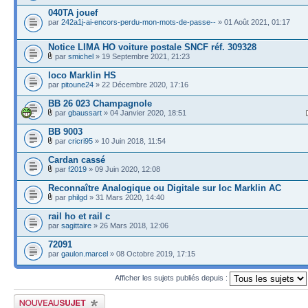
040TA jouef
par
242a1j-ai-encors-perdu-mon-mots-de-passe--
» 01 Août 2021, 01:17
Notice LIMA HO voiture postale SNCF réf. 309328
par
smichel
» 19 Septembre 2021, 21:23
loco Marklin HS
par
pitoune24
» 22 Décembre 2020, 17:16
BB 26 023 Champagnole
par
gbaussart
» 04 Janvier 2020, 18:51
BB 9003
par
cricri95
» 10 Juin 2018, 11:54
Cardan cassé
par
f2019
» 09 Juin 2020, 12:08
Reconnaître Analogique ou Digitale sur loc Marklin AC
par
philgd
» 31 Mars 2020, 14:40
rail ho et rail c
par
sagittaire
» 26 Mars 2018, 12:06
72091
par
gaulon.marcel
» 08 Octobre 2019, 17:15
Afficher les sujets publiés depuis :
Publier un nouveau sujet