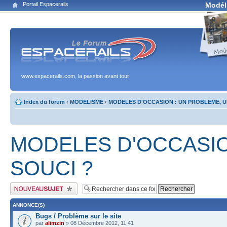
Portail Espacerails
Modél
www.espacerails.com, la passion avant tout
Index du forum
‹
MODELISME
‹
MODELES D'OCCASION : UN PROBLEME, U
MODELES D'OCCASIO
SOUCI ?
Publier un nouveau sujet
ANNONCE(S)
Bugs / Problème sur le site
par
alimzin
» 08 Décembre 2012, 11:41