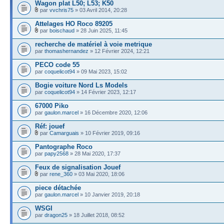
Wagon plat L50; L53; K50
par
vvchris75
» 03 Avril 2014, 20:28
Attelages HO Roco 89205
par
boischaud
» 28 Juin 2025, 11:45
recherche de matériel à voie metrique
par
thomashernandez
» 12 Février 2024, 12:21
PECO code 55
par
coquelicot94
» 09 Mai 2023, 15:02
Bogie voiture Nord Ls Models
par
coquelicot94
» 14 Février 2023, 12:17
67000 Piko
par
gaulon.marcel
» 16 Décembre 2020, 12:06
Réf: jouef
par
Camarguais
» 10 Février 2019, 09:16
Pantographe Roco
par
papy2568
» 28 Mai 2020, 17:37
Feux de signalisation Jouef
par
rene_360
» 03 Mai 2020, 18:06
piece détachée
par
gaulon.marcel
» 10 Janvier 2019, 20:18
WSGI
par
dragon25
» 18 Juillet 2018, 08:52