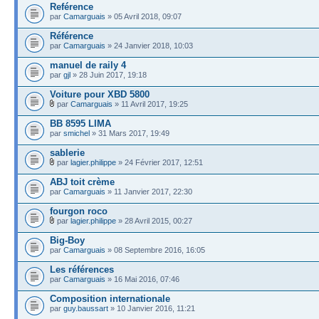
Reférence
par
Camarguais
» 05 Avril 2018, 09:07
Référence
par
Camarguais
» 24 Janvier 2018, 10:03
manuel de raily 4
par
gjl
» 28 Juin 2017, 19:18
Voiture pour XBD 5800
par
Camarguais
» 11 Avril 2017, 19:25
BB 8595 LIMA
par
smichel
» 31 Mars 2017, 19:49
sablerie
par
lagier.philippe
» 24 Février 2017, 12:51
ABJ toit crème
par
Camarguais
» 11 Janvier 2017, 22:30
fourgon roco
par
lagier.philippe
» 28 Avril 2015, 00:27
Big-Boy
par
Camarguais
» 08 Septembre 2016, 16:05
Les références
par
Camarguais
» 16 Mai 2016, 07:46
Composition internationale
par
guy.baussart
» 10 Janvier 2016, 11:21