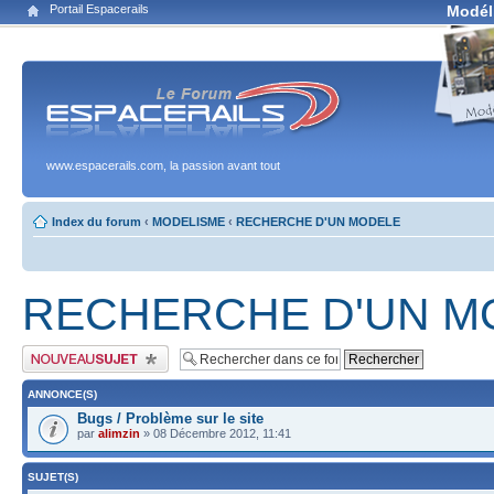
Portail Espacerails
Modél
www.espacerails.com, la passion avant tout
Index du forum
‹
MODELISME
‹
RECHERCHE D'UN MODELE
RECHERCHE D'UN M
Publier un nouveau sujet
ANNONCE(S)
Bugs / Problème sur le site
par
alimzin
» 08 Décembre 2012, 11:41
SUJET(S)