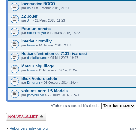
locomotive ROCO
par
on
» 08 Octobre 2015, 21:37
Z2 Jouef
par
JH
» 21 Mars 2015, 11:23
Pour un retraite
par
robert.meyer
» 12 Mars 2015, 16:28
interieur romilly
par
baloo
» 14 Janvier 2015, 23:55
Notice d'entretien cc 7131 rivarossi
par
daniel.leblanc
» 05 Mai 2007, 19:17
Moteur aiguillage
par
baloo
» 19 Novembre 2014, 19:24
B6ux Voiture pilote
par
Dr_grant
» 05 Octobre 2014, 19:44
voitures nord LS Models
par
papybricolo
» 22 Juillet 2014, 21:40
Afficher les sujets publiés depuis :
Publier un nouveau sujet
Retour vers Index du forum
Alle