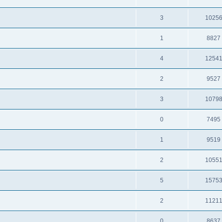
3
1025
1
8827
4
1254
2
9527
3
1079
0
7495
1
9519
2
1055
5
1575
2
1121
0
8637