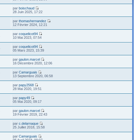
par
boischaud
28 Juin 2025, 17:22
par
thomashernandez
12 Février 2024, 12:21
par
coquelicot94
8
10 Mai 2023, 07:54
par
coquelicot94
0
05 Mars 2023, 15:39
par
gaulon.marcel
16 Décembre 2020, 12:06
par
Camarguais
7
13 Septembre 2020, 06:58
par
papy2568
28 Mai 2020, 19:51
par
papy49
1
05 Mai 2020, 09:17
par
gaulon.marcel
7
19 Février 2019, 22:43
par
c.delarnaque
25 Juillet 2018, 15:58
par
Camarguais
05 Avril 2018, 09:07