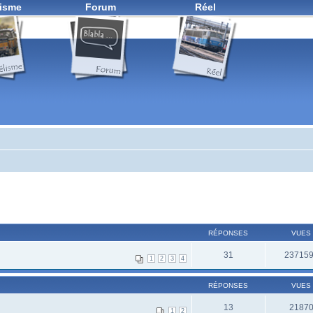
isme
Forum
Réel
RÉPONSES
VUES
31
23715
1
2
3
4
RÉPONSES
VUES
13
2187
1
2