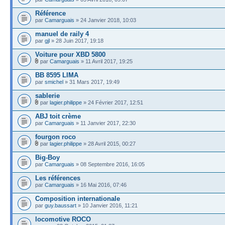
Référence
par
Camarguais
» 24 Janvier 2018, 10:03
manuel de raily 4
par
gjl
» 28 Juin 2017, 19:18
Voiture pour XBD 5800
par
Camarguais
» 11 Avril 2017, 19:25
BB 8595 LIMA
par
smichel
» 31 Mars 2017, 19:49
sablerie
par
lagier.philippe
» 24 Février 2017, 12:51
ABJ toit crème
par
Camarguais
» 11 Janvier 2017, 22:30
fourgon roco
par
lagier.philippe
» 28 Avril 2015, 00:27
Big-Boy
par
Camarguais
» 08 Septembre 2016, 16:05
Les références
par
Camarguais
» 16 Mai 2016, 07:46
Composition internationale
par
guy.baussart
» 10 Janvier 2016, 11:21
locomotive ROCO