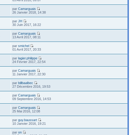
par
Camarguais
6
26 Janvier 2018, 14:38
par
JH
30 Juin 2017, 16:22
par
Camarguais
1
13 Avril 2017, 08:11
par
smichel
01 Avril 2017, 20:33
par
lagier.philippe
8
24 Février 2017, 22:54
par
Camarguais
11 Janvier 2017, 22:30
par
billbaalbec
27 Décembre 2016, 19:53
par
Camarguais
1
09 Septembre 2016, 14:53
par
Camarguais
3
25 Mai 2016, 12:08
par
guy.baussart
1
10 Janvier 2016, 19:21
par
on