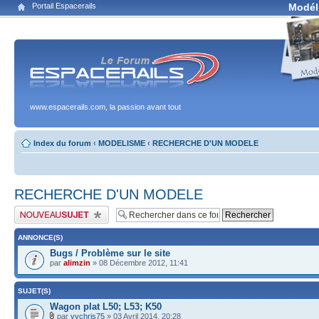
Portail Espacerails
Modél
www.espacerails.com, la passion avant tout
Index du forum
‹
MODELISME
‹
RECHERCHE D'UN MODELE
RECHERCHE D'UN MODELE
Publier un nouveau sujet
ANNONCE(S)
Bugs / Problème sur le site
par
alimzin
» 08 Décembre 2012, 11:41
SUJET(S)
Wagon plat L50; L53; K50
par
vvchris75
» 03 Avril 2014, 20:28