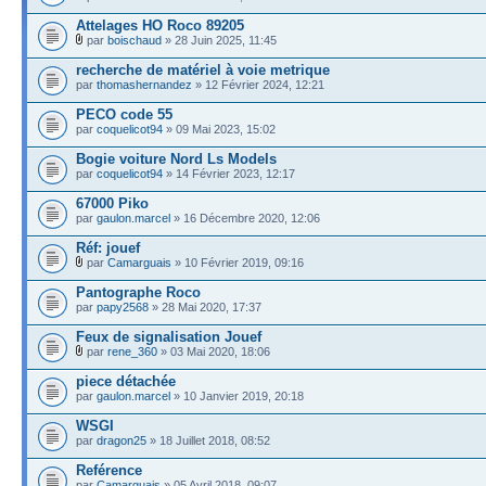
Attelages HO Roco 89205
par
boischaud
» 28 Juin 2025, 11:45
recherche de matériel à voie metrique
par
thomashernandez
» 12 Février 2024, 12:21
PECO code 55
par
coquelicot94
» 09 Mai 2023, 15:02
Bogie voiture Nord Ls Models
par
coquelicot94
» 14 Février 2023, 12:17
67000 Piko
par
gaulon.marcel
» 16 Décembre 2020, 12:06
Réf: jouef
par
Camarguais
» 10 Février 2019, 09:16
Pantographe Roco
par
papy2568
» 28 Mai 2020, 17:37
Feux de signalisation Jouef
par
rene_360
» 03 Mai 2020, 18:06
piece détachée
par
gaulon.marcel
» 10 Janvier 2019, 20:18
WSGI
par
dragon25
» 18 Juillet 2018, 08:52
Reférence
par
Camarguais
» 05 Avril 2018, 09:07