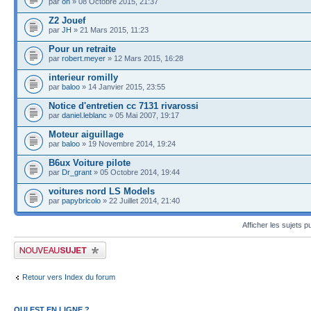
par
on
» 08 Octobre 2015, 21:37
Z2 Jouef
par
JH
» 21 Mars 2015, 11:23
Pour un retraite
par
robert.meyer
» 12 Mars 2015, 16:28
interieur romilly
par
baloo
» 14 Janvier 2015, 23:55
Notice d'entretien cc 7131 rivarossi
par
daniel.leblanc
» 05 Mai 2007, 19:17
Moteur aiguillage
par
baloo
» 19 Novembre 2014, 19:24
B6ux Voiture pilote
par
Dr_grant
» 05 Octobre 2014, 19:44
voitures nord LS Models
par
papybricolo
» 22 Juillet 2014, 21:40
Afficher les sujets p
Publier un nouveau sujet
Retour vers Index du forum
QUI EST EN LIGNE ?