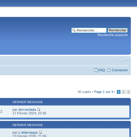
Recherche avancée
FAQ
Connexion
90 sujets •
Page
1
sur
3
•
1
2
3
DERNIER MESSAGE
par
dorcasdada
92
17 Février 2024, 23:36
DERNIER MESSAGE
par
c.delarnaque
0
13 Février 2026, 21:06