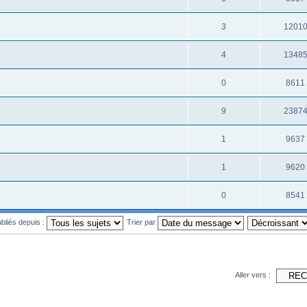
3
1201
4
1348
0
8611
9
2387
1
9637
1
9620
0
8541
ubliés depuis :
Trier par
Aller vers :