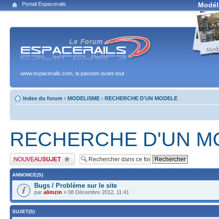
Portail Espacerails
Modél
www.espacerails.com, la passion avant tout
Index du forum
‹
MODELISME
‹
RECHERCHE D'UN MODELE
RECHERCHE D'UN M
Publier un nouveau sujet
ANNONCE(S)
Bugs / Problème sur le site
par
alimzin
» 08 Décembre 2012, 11:41
SUJET(S)