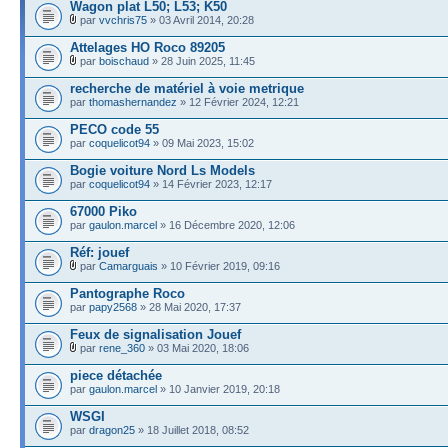
Wagon plat L50; L53; K50
par
vvchris75
» 03 Avril 2014, 20:28
Attelages HO Roco 89205
par
boischaud
» 28 Juin 2025, 11:45
recherche de matériel à voie metrique
par
thomashernandez
» 12 Février 2024, 12:21
PECO code 55
par
coquelicot94
» 09 Mai 2023, 15:02
Bogie voiture Nord Ls Models
par
coquelicot94
» 14 Février 2023, 12:17
67000 Piko
par
gaulon.marcel
» 16 Décembre 2020, 12:06
Réf: jouef
par
Camarguais
» 10 Février 2019, 09:16
Pantographe Roco
par
papy2568
» 28 Mai 2020, 17:37
Feux de signalisation Jouef
par
rene_360
» 03 Mai 2020, 18:06
piece détachée
par
gaulon.marcel
» 10 Janvier 2019, 20:18
WSGI
par
dragon25
» 18 Juillet 2018, 08:52