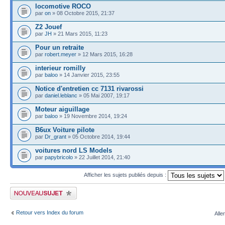
locomotive ROCO
par
on
» 08 Octobre 2015, 21:37
Z2 Jouef
par
JH
» 21 Mars 2015, 11:23
Pour un retraite
par
robert.meyer
» 12 Mars 2015, 16:28
interieur romilly
par
baloo
» 14 Janvier 2015, 23:55
Notice d'entretien cc 7131 rivarossi
par
daniel.leblanc
» 05 Mai 2007, 19:17
Moteur aiguillage
par
baloo
» 19 Novembre 2014, 19:24
B6ux Voiture pilote
par
Dr_grant
» 05 Octobre 2014, 19:44
voitures nord LS Models
par
papybricolo
» 22 Juillet 2014, 21:40
Afficher les sujets publiés depuis :
Publier un nouveau sujet
Retour vers Index du forum
Alle