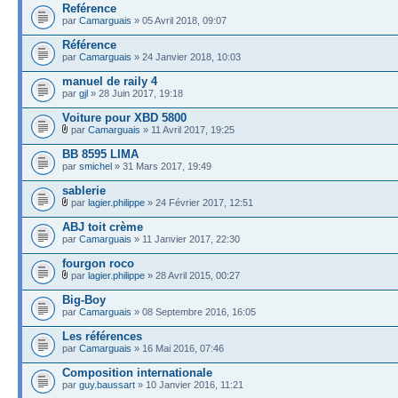
Reférence
par
Camarguais
» 05 Avril 2018, 09:07
Référence
par
Camarguais
» 24 Janvier 2018, 10:03
manuel de raily 4
par
gjl
» 28 Juin 2017, 19:18
Voiture pour XBD 5800
par
Camarguais
» 11 Avril 2017, 19:25
BB 8595 LIMA
par
smichel
» 31 Mars 2017, 19:49
sablerie
par
lagier.philippe
» 24 Février 2017, 12:51
ABJ toit crème
par
Camarguais
» 11 Janvier 2017, 22:30
fourgon roco
par
lagier.philippe
» 28 Avril 2015, 00:27
Big-Boy
par
Camarguais
» 08 Septembre 2016, 16:05
Les références
par
Camarguais
» 16 Mai 2016, 07:46
Composition internationale
par
guy.baussart
» 10 Janvier 2016, 11:21