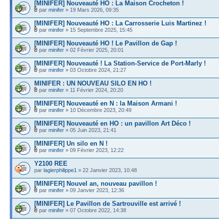
[MINIFER] Nouveauté HO : La Maison Crocheton !
par
minifer
» 19 Mars 2026, 09:35
[MINIFER] Nouveauté HO : La Carrosserie Luis Martinez !
par
minifer
» 15 Septembre 2025, 15:45
[MINIFER] Nouveauté HO ! Le Pavillon de Gap !
par
minifer
» 02 Février 2025, 20:01
[MINIFER] Nouveauté ! La Station-Service de Port-Marly !
par
minifer
» 03 Octobre 2024, 21:27
MINIFER : UN NOUVEAU SILO EN HO !
par
minifer
» 11 Février 2024, 20:20
[MINIFER] Nouveauté en N : la Maison Armani !
par
minifer
» 10 Décembre 2023, 20:49
[MINIFER] Nouveauté en HO : un pavillon Art Déco !
par
minifer
» 05 Juin 2023, 21:41
[MINIFER] Un silo en N !
par
minifer
» 09 Février 2023, 12:22
Y2100 REE
par
lagierphilippe1
» 22 Janvier 2023, 10:48
[MINIFER] Nouvel an, nouveau pavillon !
par
minifer
» 09 Janvier 2023, 12:36
[MINIFER] Le Pavillon de Sartrouville est arrivé !
par
minifer
» 07 Octobre 2022, 14:38