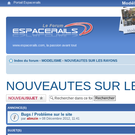
Portail Espacerails
Modél
www.espacerails.com, la passion avant tout
Index du forum
‹
MODELISME
‹
NOUVEAUTES SUR LES RAYONS
NOUVEAUTES SUR L
Publier un nouveau sujet
ANNONCE(S)
Bugs / Problème sur le site
par
alimzin
» 08 Décembre 2012, 11:41
SUJET(S)