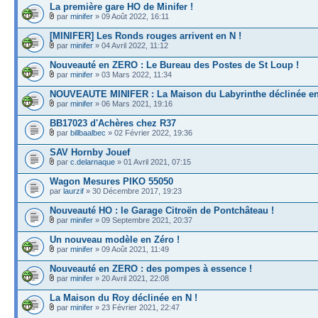
La première gare HO de Minifer !
par
minifer
» 09 Août 2022, 16:11
[MINIFER] Les Ronds rouges arrivent en N !
par
minifer
» 04 Avril 2022, 11:12
Nouveauté en ZERO : Le Bureau des Postes de St Loup !
par
minifer
» 03 Mars 2022, 11:34
NOUVEAUTE MINIFER : La Maison du Labyrinthe déclinée en
par
minifer
» 06 Mars 2021, 19:16
BB17023 d'Achères chez R37
par
billbaalbec
» 02 Février 2022, 19:36
SAV Hornby Jouef
par
c.delarnaque
» 01 Avril 2021, 07:15
Wagon Mesures PIKO 55050
par
laurzif
» 30 Décembre 2017, 19:23
Nouveauté HO : le Garage Citroën de Pontchâteau !
par
minifer
» 09 Septembre 2021, 20:37
Un nouveau modèle en Zéro !
par
minifer
» 09 Août 2021, 11:49
Nouveauté en ZERO : des pompes à essence !
par
minifer
» 20 Avril 2021, 22:08
La Maison du Roy déclinée en N !
par
minifer
» 23 Février 2021, 22:47