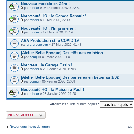
Nouveau modèle en Zéro !
par
minifer
» 06 Décembre 2020, 22:50
Nouveauté HO : le Garage Renault !
par
minifer
» 11 Mai 2020, 22:13
Nouveauté HO : l'Imprimerie !
par
minifer
» 19 Mars 2020, 13:19
ARA Production et le COVID-19
par
ara-production
» 17 Mars 2020, 01:48
[Atelier Belle Epoque] Des clôtures en béton
par
courju
» 01 Mars 2020, 11:07
Nouveau : le Garage Cazin !
par
minifer
» 26 Février 2020, 15:08
[Atelier Belle Epoque] Des barrières en béton au 1/32
par
courju
» 05 Février 2020, 22:08
Nouveauté HO : la Maison à Paul !
par
minifer
» 23 Janvier 2020, 21:20
Afficher les sujets publiés depuis :
Publier un nouveau sujet
Retour vers Index du forum
Alle