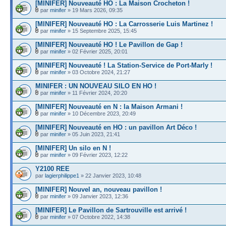
[MINIFER] Nouveauté HO : La Maison Crocheton !
par
minifer
» 19 Mars 2026, 09:35
[MINIFER] Nouveauté HO : La Carrosserie Luis Martinez !
par
minifer
» 15 Septembre 2025, 15:45
[MINIFER] Nouveauté HO ! Le Pavillon de Gap !
par
minifer
» 02 Février 2025, 20:01
[MINIFER] Nouveauté ! La Station-Service de Port-Marly !
par
minifer
» 03 Octobre 2024, 21:27
MINIFER : UN NOUVEAU SILO EN HO !
par
minifer
» 11 Février 2024, 20:20
[MINIFER] Nouveauté en N : la Maison Armani !
par
minifer
» 10 Décembre 2023, 20:49
[MINIFER] Nouveauté en HO : un pavillon Art Déco !
par
minifer
» 05 Juin 2023, 21:41
[MINIFER] Un silo en N !
par
minifer
» 09 Février 2023, 12:22
Y2100 REE
par
lagierphilippe1
» 22 Janvier 2023, 10:48
[MINIFER] Nouvel an, nouveau pavillon !
par
minifer
» 09 Janvier 2023, 12:36
[MINIFER] Le Pavillon de Sartrouville est arrivé !
par
minifer
» 07 Octobre 2022, 14:38