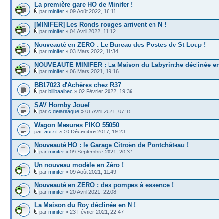
La première gare HO de Minifer !
par
minifer
» 09 Août 2022, 16:11
[MINIFER] Les Ronds rouges arrivent en N !
par
minifer
» 04 Avril 2022, 11:12
Nouveauté en ZERO : Le Bureau des Postes de St Loup !
par
minifer
» 03 Mars 2022, 11:34
NOUVEAUTE MINIFER : La Maison du Labyrinthe déclinée en
par
minifer
» 06 Mars 2021, 19:16
BB17023 d'Achères chez R37
par
billbaalbec
» 02 Février 2022, 19:36
SAV Hornby Jouef
par
c.delarnaque
» 01 Avril 2021, 07:15
Wagon Mesures PIKO 55050
par
laurzif
» 30 Décembre 2017, 19:23
Nouveauté HO : le Garage Citroën de Pontchâteau !
par
minifer
» 09 Septembre 2021, 20:37
Un nouveau modèle en Zéro !
par
minifer
» 09 Août 2021, 11:49
Nouveauté en ZERO : des pompes à essence !
par
minifer
» 20 Avril 2021, 22:08
La Maison du Roy déclinée en N !
par
minifer
» 23 Février 2021, 22:47