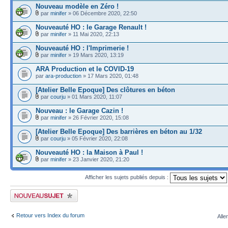
Nouveau modèle en Zéro !
par
minifer
» 06 Décembre 2020, 22:50
Nouveauté HO : le Garage Renault !
par
minifer
» 11 Mai 2020, 22:13
Nouveauté HO : l'Imprimerie !
par
minifer
» 19 Mars 2020, 13:19
ARA Production et le COVID-19
par
ara-production
» 17 Mars 2020, 01:48
[Atelier Belle Epoque] Des clôtures en béton
par
courju
» 01 Mars 2020, 11:07
Nouveau : le Garage Cazin !
par
minifer
» 26 Février 2020, 15:08
[Atelier Belle Epoque] Des barrières en béton au 1/32
par
courju
» 05 Février 2020, 22:08
Nouveauté HO : la Maison à Paul !
par
minifer
» 23 Janvier 2020, 21:20
Afficher les sujets publiés depuis :
Publier un nouveau sujet
Retour vers Index du forum
Alle