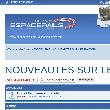
Portail Espacerails
Modél
www.espacerails.com, la passion avant tout
Index du forum
‹
MODELISME
‹
NOUVEAUTES SUR LES RAYONS
NOUVEAUTES SUR L
Publier un nouveau sujet
ANNONCE(S)
Bugs / Problème sur le site
par
alimzin
» 08 Décembre 2012, 11:41
SUJET(S)