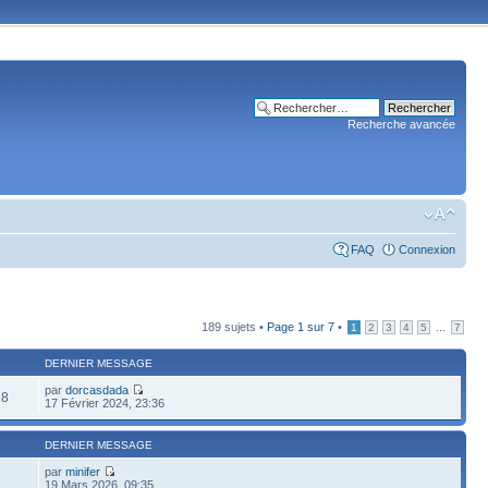
Recherche avancée
FAQ
Connexion
189 sujets •
Page
1
sur
7
•
...
1
2
3
4
5
7
DERNIER MESSAGE
par
dorcasdada
18
17 Février 2024, 23:36
DERNIER MESSAGE
par
minifer
19 Mars 2026, 09:35