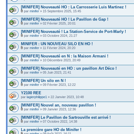
[MINIFER] Nouveauté HO : La Carrosserie Luis Martinez !
par
minifer
» 15 Septembre 2025, 15:45
[MINIFER] Nouveauté HO ! Le Pavillon de Gap !
par
minifer
» 02 Février 2025, 20:01
[MINIFER] Nouveauté ! La Station-Service de Port-Marly !
par
minifer
» 03 Octobre 2024, 21:27
MINIFER : UN NOUVEAU SILO EN HO !
par
minifer
» 11 Février 2024, 20:20
[MINIFER] Nouveauté en N : la Maison Armani !
par
minifer
» 10 Décembre 2023, 20:49
[MINIFER] Nouveauté en HO : un pavillon Art Déco !
par
minifer
» 05 Juin 2023, 21:41
[MINIFER] Un silo en N !
par
minifer
» 09 Février 2023, 12:22
Y2100 REE
par
lagierphilippe1
» 22 Janvier 2023, 10:48
[MINIFER] Nouvel an, nouveau pavillon !
par
minifer
» 09 Janvier 2023, 12:36
[MINIFER] Le Pavillon de Sartrouville est arrivé !
par
minifer
» 07 Octobre 2022, 14:38
La première gare HO de Minifer !
par
minifer
» 09 Août 2022, 16:11