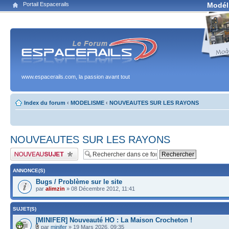
Portail Espacerails
Modél
www.espacerails.com, la passion avant tout
Index du forum
‹
MODELISME
‹
NOUVEAUTES SUR LES RAYONS
NOUVEAUTES SUR LES RAYONS
Publier un nouveau sujet
ANNONCE(S)
Bugs / Problème sur le site
par
alimzin
» 08 Décembre 2012, 11:41
SUJET(S)
[MINIFER] Nouveauté HO : La Maison Crocheton !
par
minifer
» 19 Mars 2026, 09:35