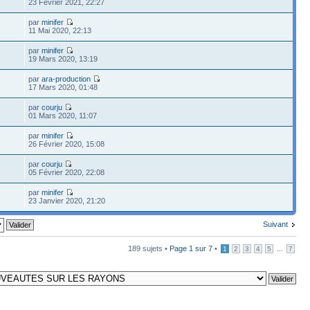
23 Février 2021, 22:27
par
minifer
11 Mai 2020, 22:13
par
minifer
19 Mars 2020, 13:19
par
ara-production
17 Mars 2020, 01:48
par
courju
01 Mars 2020, 11:07
par
minifer
26 Février 2020, 15:08
par
courju
05 Février 2020, 22:08
par
minifer
23 Janvier 2020, 21:20
Suivant
189 sujets •
Page
1
sur
7
•
...
1
2
3
4
5
7