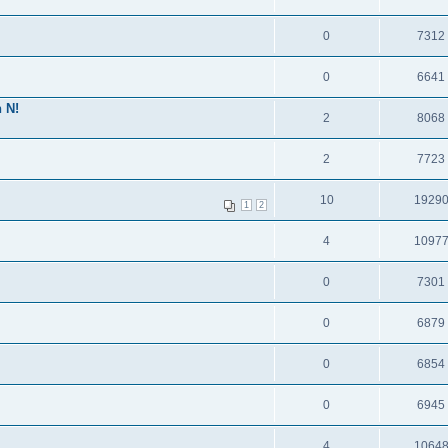
0
7312
0
6641
 N!
2
8068
2
7723
10
1929
1
2
4
1097
0
7301
0
6879
0
6854
0
6945
4
1064