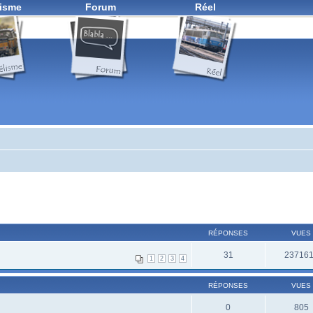
isme
Forum
Réel
RÉPONSES
VUES
31
23716
1
2
3
4
RÉPONSES
VUES
0
805