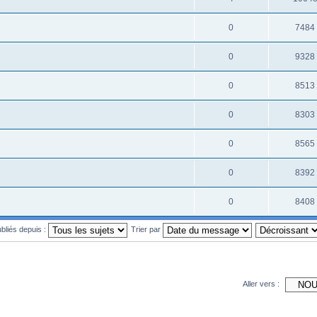
0
7484
0
9328
0
8513
0
8303
0
8565
0
8392
0
8408
ubliés depuis :
Trier par
Aller vers :