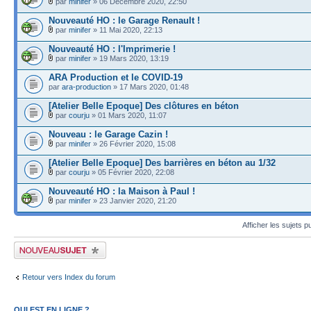
par
minifer
» 06 Décembre 2020, 22:50
Nouveauté HO : le Garage Renault !
par
minifer
» 11 Mai 2020, 22:13
Nouveauté HO : l'Imprimerie !
par
minifer
» 19 Mars 2020, 13:19
ARA Production et le COVID-19
par
ara-production
» 17 Mars 2020, 01:48
[Atelier Belle Epoque] Des clôtures en béton
par
courju
» 01 Mars 2020, 11:07
Nouveau : le Garage Cazin !
par
minifer
» 26 Février 2020, 15:08
[Atelier Belle Epoque] Des barrières en béton au 1/32
par
courju
» 05 Février 2020, 22:08
Nouveauté HO : la Maison à Paul !
par
minifer
» 23 Janvier 2020, 21:20
Afficher les sujets p
Publier un nouveau sujet
Retour vers Index du forum
QUI EST EN LIGNE ?