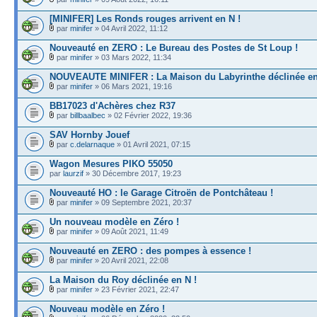
[MINIFER] Les Ronds rouges arrivent en N !
par
minifer
» 04 Avril 2022, 11:12
Nouveauté en ZERO : Le Bureau des Postes de St Loup !
par
minifer
» 03 Mars 2022, 11:34
NOUVEAUTE MINIFER : La Maison du Labyrinthe déclinée en
par
minifer
» 06 Mars 2021, 19:16
BB17023 d'Achères chez R37
par
billbaalbec
» 02 Février 2022, 19:36
SAV Hornby Jouef
par
c.delarnaque
» 01 Avril 2021, 07:15
Wagon Mesures PIKO 55050
par
laurzif
» 30 Décembre 2017, 19:23
Nouveauté HO : le Garage Citroën de Pontchâteau !
par
minifer
» 09 Septembre 2021, 20:37
Un nouveau modèle en Zéro !
par
minifer
» 09 Août 2021, 11:49
Nouveauté en ZERO : des pompes à essence !
par
minifer
» 20 Avril 2021, 22:08
La Maison du Roy déclinée en N !
par
minifer
» 23 Février 2021, 22:47
Nouveau modèle en Zéro !