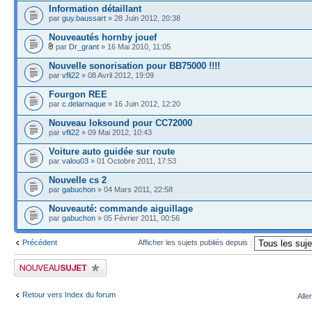
Information détaillant
par
guy.baussart
» 28 Juin 2012, 20:38
Nouveautés hornby jouef
par
Dr_grant
» 16 Mai 2010, 11:05
Nouvelle sonorisation pour BB75000 !!!!
par
vfli22
» 08 Avril 2012, 19:09
Fourgon REE
par
c.delarnaque
» 16 Juin 2012, 12:20
Nouveau loksound pour CC72000
par
vfli22
» 09 Mai 2012, 10:43
Voiture auto guidée sur route
par
valou03
» 01 Octobre 2011, 17:53
Nouvelle cs 2
par
gabuchon
» 04 Mars 2011, 22:58
Nouveauté: commande aiguillage
par
gabuchon
» 05 Février 2011, 00:56
Précédent
Afficher les sujets publiés depuis :
Publier un nouveau sujet
Retour vers Index du forum
Alle