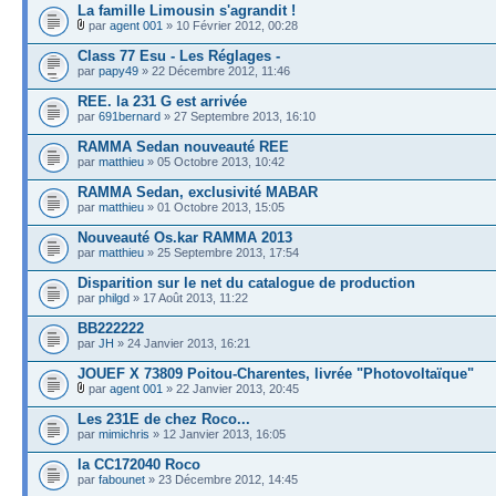
La famille Limousin s'agrandit !
par
agent 001
» 10 Février 2012, 00:28
Class 77 Esu - Les Réglages -
par
papy49
» 22 Décembre 2012, 11:46
REE. la 231 G est arrivée
par
691bernard
» 27 Septembre 2013, 16:10
RAMMA Sedan nouveauté REE
par
matthieu
» 05 Octobre 2013, 10:42
RAMMA Sedan, exclusivité MABAR
par
matthieu
» 01 Octobre 2013, 15:05
Nouveauté Os.kar RAMMA 2013
par
matthieu
» 25 Septembre 2013, 17:54
Disparition sur le net du catalogue de production
par
philgd
» 17 Août 2013, 11:22
BB222222
par
JH
» 24 Janvier 2013, 16:21
JOUEF X 73809 Poitou-Charentes, livrée "Photovoltaïque"
par
agent 001
» 22 Janvier 2013, 20:45
Les 231E de chez Roco...
par
mimichris
» 12 Janvier 2013, 16:05
la CC172040 Roco
par
fabounet
» 23 Décembre 2012, 14:45