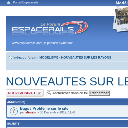
Portail Espacerails
Modél
www.espacerails.com, la passion avant tout
Index du forum
‹
MODELISME
‹
NOUVEAUTES SUR LES RAYONS
NOUVEAUTES SUR L
Publier un nouveau sujet
ANNONCE(S)
Bugs / Problème sur le site
par
alimzin
» 08 Décembre 2012, 11:41
SUJET(S)