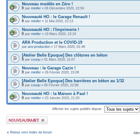
Nouveau modèle en Zéro !
par
minifer
» 06 Décembre 2020, 22:50
Nouveauté HO : le Garage Renault !
par
minifer
» 11 Mai 2020, 22:13
Nouveauté HO : l'Imprimerie !
par
minifer
» 19 Mars 2020, 13:19
ARA Production et le COVID-19
par
ara-production
» 17 Mars 2020, 01:48
[Atelier Belle Epoque] Des clôtures en béton
par
courju
» 01 Mars 2020, 11:07
Nouveau : le Garage Cazin !
par
minifer
» 26 Février 2020, 15:08
[Atelier Belle Epoque] Des barrières en béton au 1/32
par
courju
» 05 Février 2020, 22:08
Nouveauté HO : la Maison à Paul !
par
minifer
» 23 Janvier 2020, 21:20
Afficher les sujets publiés depuis :
Publier un nouveau sujet
Retour vers Index du forum
Alle