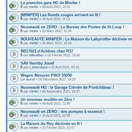
La première gare HO de Minifer !
par
minifer
» 09 Août 2022, 16:11
[MINIFER] Les Ronds rouges arrivent en N !
par
minifer
» 04 Avril 2022, 11:12
Nouveauté en ZERO : Le Bureau des Postes de St Loup !
par
minifer
» 03 Mars 2022, 11:34
NOUVEAUTE MINIFER : La Maison du Labyrinthe déclinée en
par
minifer
» 06 Mars 2021, 19:16
BB17023 d'Achères chez R37
par
billbaalbec
» 02 Février 2022, 19:36
SAV Hornby Jouef
par
c.delarnaque
» 01 Avril 2021, 07:15
Wagon Mesures PIKO 55050
par
laurzif
» 30 Décembre 2017, 19:23
Nouveauté HO : le Garage Citroën de Pontchâteau !
par
minifer
» 09 Septembre 2021, 20:37
Un nouveau modèle en Zéro !
par
minifer
» 09 Août 2021, 11:49
Nouveauté en ZERO : des pompes à essence !
par
minifer
» 20 Avril 2021, 22:08
La Maison du Roy déclinée en N !
par
minifer
» 23 Février 2021, 22:47