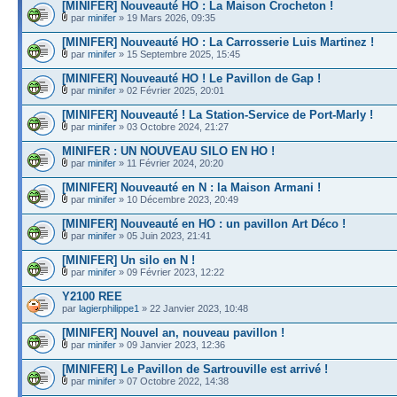
[MINIFER] Nouveauté HO : La Maison Crocheton !
par
minifer
» 19 Mars 2026, 09:35
[MINIFER] Nouveauté HO : La Carrosserie Luis Martinez !
par
minifer
» 15 Septembre 2025, 15:45
[MINIFER] Nouveauté HO ! Le Pavillon de Gap !
par
minifer
» 02 Février 2025, 20:01
[MINIFER] Nouveauté ! La Station-Service de Port-Marly !
par
minifer
» 03 Octobre 2024, 21:27
MINIFER : UN NOUVEAU SILO EN HO !
par
minifer
» 11 Février 2024, 20:20
[MINIFER] Nouveauté en N : la Maison Armani !
par
minifer
» 10 Décembre 2023, 20:49
[MINIFER] Nouveauté en HO : un pavillon Art Déco !
par
minifer
» 05 Juin 2023, 21:41
[MINIFER] Un silo en N !
par
minifer
» 09 Février 2023, 12:22
Y2100 REE
par
lagierphilippe1
» 22 Janvier 2023, 10:48
[MINIFER] Nouvel an, nouveau pavillon !
par
minifer
» 09 Janvier 2023, 12:36
[MINIFER] Le Pavillon de Sartrouville est arrivé !
par
minifer
» 07 Octobre 2022, 14:38