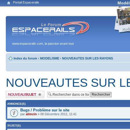
Portail Espacerails
Modél
www.espacerails.com, la passion avant tout
Index du forum
‹
MODELISME
‹
NOUVEAUTES SUR LES RAYONS
NOUVEAUTES SUR L
Publier un nouveau sujet
ANNONCE(S)
Bugs / Problème sur le site
par
alimzin
» 08 Décembre 2012, 11:41
SUJET(S)