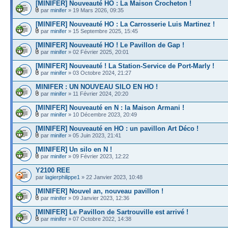
[MINIFER] Nouveauté HO : La Maison Crocheton !
par
minifer
» 19 Mars 2026, 09:35
[MINIFER] Nouveauté HO : La Carrosserie Luis Martinez !
par
minifer
» 15 Septembre 2025, 15:45
[MINIFER] Nouveauté HO ! Le Pavillon de Gap !
par
minifer
» 02 Février 2025, 20:01
[MINIFER] Nouveauté ! La Station-Service de Port-Marly !
par
minifer
» 03 Octobre 2024, 21:27
MINIFER : UN NOUVEAU SILO EN HO !
par
minifer
» 11 Février 2024, 20:20
[MINIFER] Nouveauté en N : la Maison Armani !
par
minifer
» 10 Décembre 2023, 20:49
[MINIFER] Nouveauté en HO : un pavillon Art Déco !
par
minifer
» 05 Juin 2023, 21:41
[MINIFER] Un silo en N !
par
minifer
» 09 Février 2023, 12:22
Y2100 REE
par
lagierphilippe1
» 22 Janvier 2023, 10:48
[MINIFER] Nouvel an, nouveau pavillon !
par
minifer
» 09 Janvier 2023, 12:36
[MINIFER] Le Pavillon de Sartrouville est arrivé !
par
minifer
» 07 Octobre 2022, 14:38