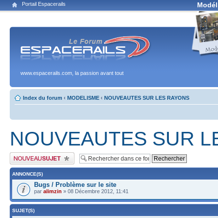
Portail Espacerails
Modél
www.espacerails.com, la passion avant tout
Index du forum
‹
MODELISME
‹
NOUVEAUTES SUR LES RAYONS
NOUVEAUTES SUR L
Publier un nouveau sujet
ANNONCE(S)
Bugs / Problème sur le site
par
alimzin
» 08 Décembre 2012, 11:41
SUJET(S)