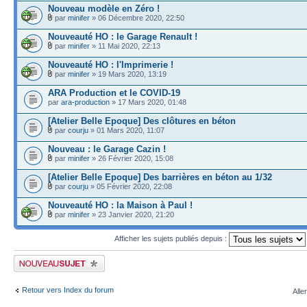
Nouveau modèle en Zéro !
par
minifer
» 06 Décembre 2020, 22:50
Nouveauté HO : le Garage Renault !
par
minifer
» 11 Mai 2020, 22:13
Nouveauté HO : l'Imprimerie !
par
minifer
» 19 Mars 2020, 13:19
ARA Production et le COVID-19
par
ara-production
» 17 Mars 2020, 01:48
[Atelier Belle Epoque] Des clôtures en béton
par
courju
» 01 Mars 2020, 11:07
Nouveau : le Garage Cazin !
par
minifer
» 26 Février 2020, 15:08
[Atelier Belle Epoque] Des barrières en béton au 1/32
par
courju
» 05 Février 2020, 22:08
Nouveauté HO : la Maison à Paul !
par
minifer
» 23 Janvier 2020, 21:20
Afficher les sujets publiés depuis :
Publier un nouveau sujet
Retour vers Index du forum
Alle