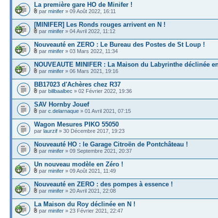
La première gare HO de Minifer !
par
minifer
» 09 Août 2022, 16:11
[MINIFER] Les Ronds rouges arrivent en N !
par
minifer
» 04 Avril 2022, 11:12
Nouveauté en ZERO : Le Bureau des Postes de St Loup !
par
minifer
» 03 Mars 2022, 11:34
NOUVEAUTE MINIFER : La Maison du Labyrinthe déclinée en
par
minifer
» 06 Mars 2021, 19:16
BB17023 d'Achères chez R37
par
billbaalbec
» 02 Février 2022, 19:36
SAV Hornby Jouef
par
c.delarnaque
» 01 Avril 2021, 07:15
Wagon Mesures PIKO 55050
par
laurzif
» 30 Décembre 2017, 19:23
Nouveauté HO : le Garage Citroën de Pontchâteau !
par
minifer
» 09 Septembre 2021, 20:37
Un nouveau modèle en Zéro !
par
minifer
» 09 Août 2021, 11:49
Nouveauté en ZERO : des pompes à essence !
par
minifer
» 20 Avril 2021, 22:08
La Maison du Roy déclinée en N !
par
minifer
» 23 Février 2021, 22:47