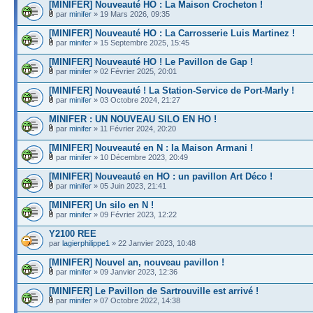
[MINIFER] Nouveauté HO : La Maison Crocheton !
par
minifer
» 19 Mars 2026, 09:35
[MINIFER] Nouveauté HO : La Carrosserie Luis Martinez !
par
minifer
» 15 Septembre 2025, 15:45
[MINIFER] Nouveauté HO ! Le Pavillon de Gap !
par
minifer
» 02 Février 2025, 20:01
[MINIFER] Nouveauté ! La Station-Service de Port-Marly !
par
minifer
» 03 Octobre 2024, 21:27
MINIFER : UN NOUVEAU SILO EN HO !
par
minifer
» 11 Février 2024, 20:20
[MINIFER] Nouveauté en N : la Maison Armani !
par
minifer
» 10 Décembre 2023, 20:49
[MINIFER] Nouveauté en HO : un pavillon Art Déco !
par
minifer
» 05 Juin 2023, 21:41
[MINIFER] Un silo en N !
par
minifer
» 09 Février 2023, 12:22
Y2100 REE
par
lagierphilippe1
» 22 Janvier 2023, 10:48
[MINIFER] Nouvel an, nouveau pavillon !
par
minifer
» 09 Janvier 2023, 12:36
[MINIFER] Le Pavillon de Sartrouville est arrivé !
par
minifer
» 07 Octobre 2022, 14:38