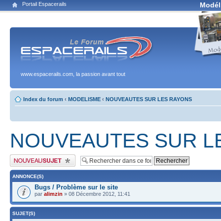
Portail Espacerails
Modél
www.espacerails.com, la passion avant tout
Index du forum
‹
MODELISME
‹
NOUVEAUTES SUR LES RAYONS
NOUVEAUTES SUR L
Publier un nouveau sujet
ANNONCE(S)
Bugs / Problème sur le site
par
alimzin
» 08 Décembre 2012, 11:41
SUJET(S)