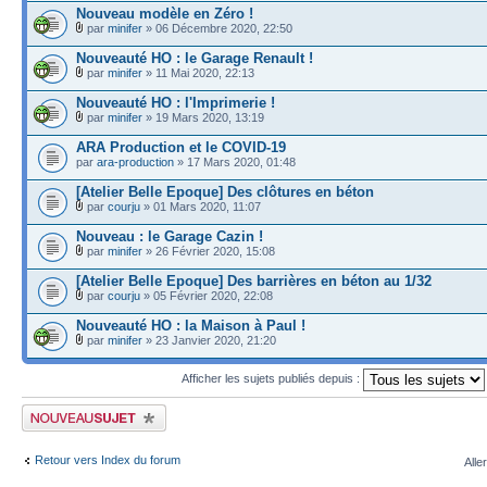
Nouveau modèle en Zéro !
par
minifer
» 06 Décembre 2020, 22:50
Nouveauté HO : le Garage Renault !
par
minifer
» 11 Mai 2020, 22:13
Nouveauté HO : l'Imprimerie !
par
minifer
» 19 Mars 2020, 13:19
ARA Production et le COVID-19
par
ara-production
» 17 Mars 2020, 01:48
[Atelier Belle Epoque] Des clôtures en béton
par
courju
» 01 Mars 2020, 11:07
Nouveau : le Garage Cazin !
par
minifer
» 26 Février 2020, 15:08
[Atelier Belle Epoque] Des barrières en béton au 1/32
par
courju
» 05 Février 2020, 22:08
Nouveauté HO : la Maison à Paul !
par
minifer
» 23 Janvier 2020, 21:20
Afficher les sujets publiés depuis :
Publier un nouveau sujet
Retour vers Index du forum
Alle