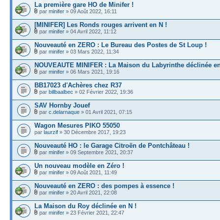
La première gare HO de Minifer !
par
minifer
» 09 Août 2022, 16:11
[MINIFER] Les Ronds rouges arrivent en N !
par
minifer
» 04 Avril 2022, 11:12
Nouveauté en ZERO : Le Bureau des Postes de St Loup !
par
minifer
» 03 Mars 2022, 11:34
NOUVEAUTE MINIFER : La Maison du Labyrinthe déclinée en
par
minifer
» 06 Mars 2021, 19:16
BB17023 d'Achères chez R37
par
billbaalbec
» 02 Février 2022, 19:36
SAV Hornby Jouef
par
c.delarnaque
» 01 Avril 2021, 07:15
Wagon Mesures PIKO 55050
par
laurzif
» 30 Décembre 2017, 19:23
Nouveauté HO : le Garage Citroën de Pontchâteau !
par
minifer
» 09 Septembre 2021, 20:37
Un nouveau modèle en Zéro !
par
minifer
» 09 Août 2021, 11:49
Nouveauté en ZERO : des pompes à essence !
par
minifer
» 20 Avril 2021, 22:08
La Maison du Roy déclinée en N !
par
minifer
» 23 Février 2021, 22:47