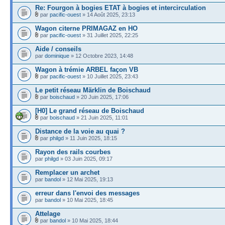
Re: Fourgon à bogies ETAT à bogies et intercirculation
par
pacific-ouest
» 14 Août 2025, 23:13
Wagon citerne PRIMAGAZ en HO
par
pacific-ouest
» 31 Juillet 2025, 22:25
Aide / conseils
par
dominique
» 12 Octobre 2023, 14:48
Wagon à trémie ARBEL façon VB
par
pacific-ouest
» 10 Juillet 2025, 23:43
Le petit réseau Märklin de Boischaud
par
boischaud
» 20 Juin 2025, 17:06
[H0] Le grand réseau de Boischaud
par
boischaud
» 21 Juin 2025, 11:01
Distance de la voie au quai ?
par
philgd
» 11 Juin 2025, 18:15
Rayon des rails courbes
par
philgd
» 03 Juin 2025, 09:17
Remplacer un archet
par
bandol
» 12 Mai 2025, 19:13
erreur dans l'envoi des messages
par
bandol
» 10 Mai 2025, 18:45
Attelage
par
bandol
» 10 Mai 2025, 18:44