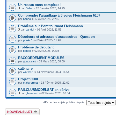
Un réseau sans complexe !
par
Didier
» 25 Janvier 2025, 14:25
Comprendre l'aiguillage à 3 voies Fleishmann 6157
par
bandol
» 17 Avril 2025, 23:15
Problème sur Pont tournant Fleishmann
par
bandol
» 08 Avril 2025, 11:53
Décodeurs et adresses d'accessoires - Question
par
phil4775
» 09 Avril 2025, 11:46
Problème de débutant
par
bandol
» 02 Avril 2025, 00:03
RACCORDEMENT MODULES
par
gbaussart
» 03 Mars 2025, 08:09
caténaire
par
waf1961
» 14 Novembre 2024, 14:54
Project 8000
par
malovermet
» 18 Février 2025, 22:02
RAILCLUBMODELSAT en dérive
par
gbaussart
» 02 Février 2025, 10:34
Afficher les sujets publiés depuis :
Publier un nouveau sujet