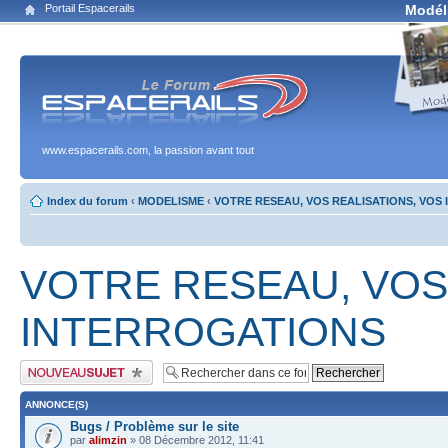
Portail Espacerails
Modél
www.espacerails.com, la passion avant tout
Index du forum
‹
MODELISME
‹
VOTRE RESEAU, VOS REALISATIONS, VOS
VOTRE RESEAU, VOS
INTERROGATIONS
Publier un nouveau sujet
ANNONCE(S)
Bugs / Problème sur le site
par
alimzin
» 08 Décembre 2012, 11:41