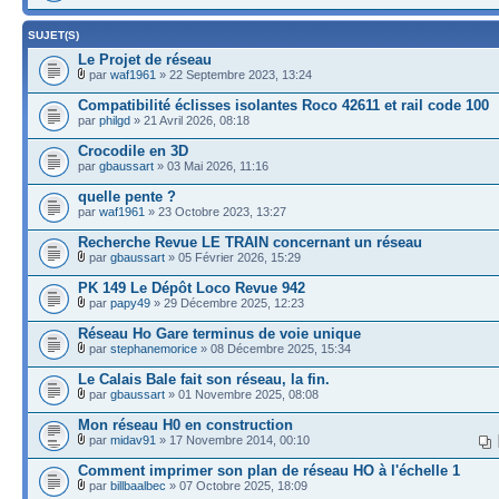
SUJET(S)
Le Projet de réseau
par
waf1961
» 22 Septembre 2023, 13:24
Compatibilité éclisses isolantes Roco 42611 et rail code 100
par
philgd
» 21 Avril 2026, 08:18
Crocodile en 3D
par
gbaussart
» 03 Mai 2026, 11:16
quelle pente ?
par
waf1961
» 23 Octobre 2023, 13:27
Recherche Revue LE TRAIN concernant un réseau
par
gbaussart
» 05 Février 2026, 15:29
PK 149 Le Dépôt Loco Revue 942
par
papy49
» 29 Décembre 2025, 12:23
Réseau Ho Gare terminus de voie unique
par
stephanemorice
» 08 Décembre 2025, 15:34
Le Calais Bale fait son réseau, la fin.
par
gbaussart
» 01 Novembre 2025, 08:08
Mon réseau H0 en construction
par
midav91
» 17 Novembre 2014, 00:10
Comment imprimer son plan de réseau HO à l'échelle 1
par
billbaalbec
» 07 Octobre 2025, 18:09