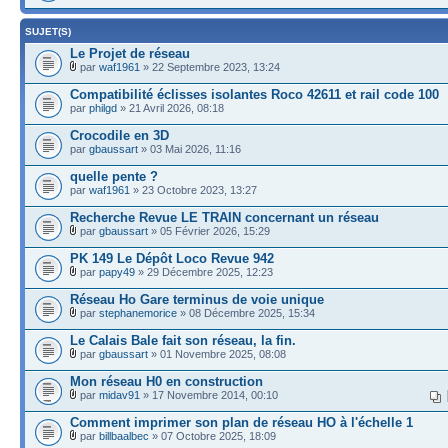
SUJET(S)
Le Projet de réseau
par
waf1961
» 22 Septembre 2023, 13:24
Compatibilité éclisses isolantes Roco 42611 et rail code 100
par
philgd
» 21 Avril 2026, 08:18
Crocodile en 3D
par
gbaussart
» 03 Mai 2026, 11:16
quelle pente ?
par
waf1961
» 23 Octobre 2023, 13:27
Recherche Revue LE TRAIN concernant un réseau
par
gbaussart
» 05 Février 2026, 15:29
PK 149 Le Dépôt Loco Revue 942
par
papy49
» 29 Décembre 2025, 12:23
Réseau Ho Gare terminus de voie unique
par
stephanemorice
» 08 Décembre 2025, 15:34
Le Calais Bale fait son réseau, la fin.
par
gbaussart
» 01 Novembre 2025, 08:08
Mon réseau H0 en construction
par
midav91
» 17 Novembre 2014, 00:10
Comment imprimer son plan de réseau HO à l'échelle 1
par
billbaalbec
» 07 Octobre 2025, 18:09