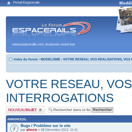
Portail Espacerails
Modél
www.espacerails.com, la passion avant tout
Index du forum
‹
MODELISME
‹
VOTRE RESEAU, VOS REALISATIONS, VOS
VOTRE RESEAU, VOS
INTERROGATIONS
Publier un nouveau sujet
ANNONCE(S)
Bugs / Problème sur le site
par
alimzin
» 08 Décembre 2012, 11:41