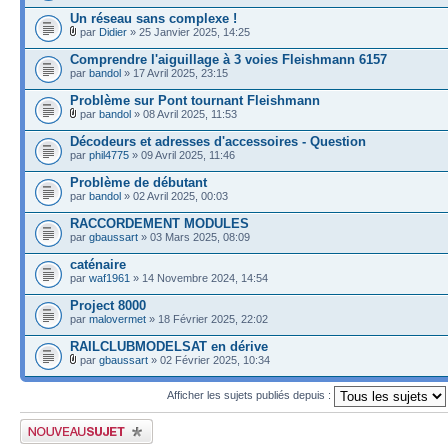
Un réseau sans complexe !
par
Didier
» 25 Janvier 2025, 14:25
Comprendre l'aiguillage à 3 voies Fleishmann 6157
par
bandol
» 17 Avril 2025, 23:15
Problème sur Pont tournant Fleishmann
par
bandol
» 08 Avril 2025, 11:53
Décodeurs et adresses d'accessoires - Question
par
phil4775
» 09 Avril 2025, 11:46
Problème de débutant
par
bandol
» 02 Avril 2025, 00:03
RACCORDEMENT MODULES
par
gbaussart
» 03 Mars 2025, 08:09
caténaire
par
waf1961
» 14 Novembre 2024, 14:54
Project 8000
par
malovermet
» 18 Février 2025, 22:02
RAILCLUBMODELSAT en dérive
par
gbaussart
» 02 Février 2025, 10:34
Afficher les sujets publiés depuis :
Publier un nouveau sujet