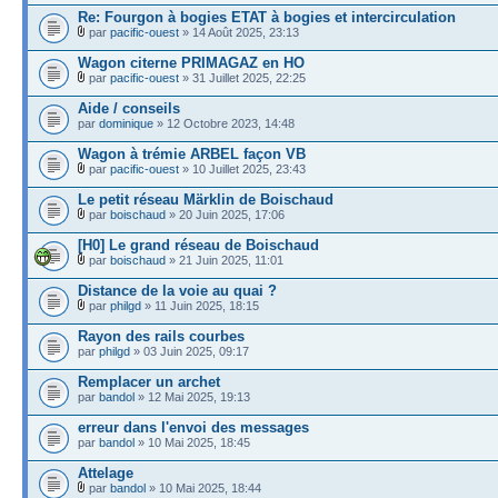
Re: Fourgon à bogies ETAT à bogies et intercirculation
par
pacific-ouest
» 14 Août 2025, 23:13
Wagon citerne PRIMAGAZ en HO
par
pacific-ouest
» 31 Juillet 2025, 22:25
Aide / conseils
par
dominique
» 12 Octobre 2023, 14:48
Wagon à trémie ARBEL façon VB
par
pacific-ouest
» 10 Juillet 2025, 23:43
Le petit réseau Märklin de Boischaud
par
boischaud
» 20 Juin 2025, 17:06
[H0] Le grand réseau de Boischaud
par
boischaud
» 21 Juin 2025, 11:01
Distance de la voie au quai ?
par
philgd
» 11 Juin 2025, 18:15
Rayon des rails courbes
par
philgd
» 03 Juin 2025, 09:17
Remplacer un archet
par
bandol
» 12 Mai 2025, 19:13
erreur dans l'envoi des messages
par
bandol
» 10 Mai 2025, 18:45
Attelage
par
bandol
» 10 Mai 2025, 18:44