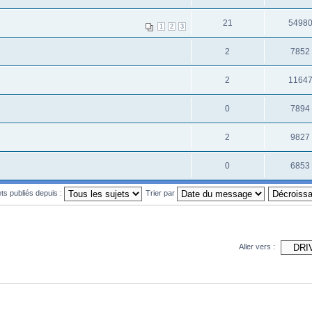
21
5498
1
2
3
2
7852
2
1164
0
7894
2
9827
0
6853
ets publiés depuis :
Trier par
Aller vers :