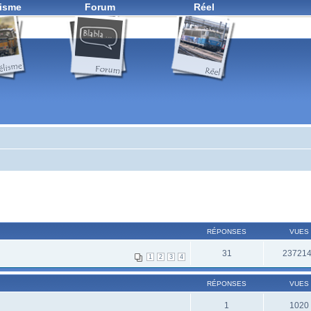
isme
Forum
Réel
RÉPONSES
VUES
31
23721
1
2
3
4
RÉPONSES
VUES
1
1020