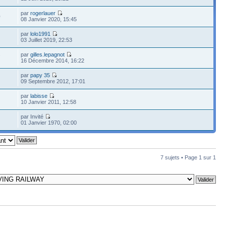
par
rogerlauer
0
08 Janvier 2020, 15:45
par
lolo1991
03 Juillet 2019, 22:53
par
gilles.lepagnot
7
16 Décembre 2014, 16:22
par
papy 35
09 Septembre 2012, 17:01
par
labisse
10 Janvier 2011, 12:58
par Invité
01 Janvier 1970, 02:00
7 sujets • Page
1
sur
1