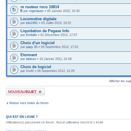
re routeur roco 10814
par
rogerlauer
» 05 Janvier 2020, 15:30
Locomotive digitale
par
lolo1991
» 03 Juillet 2019, 19:22
Liquidation de Pegase Info
par
Erefaife
» 01 Décembre 2014, 17:07
Choix d'un logiciel
par
papy 35
» 09 Septembre 2012, 17:01
Etonnant
par
labisse
» 10 Janvier 2011, 01:08
Choix de logiciel
par Invité » 09 Septembre 2012, 12:29
Afficher les suj
Publier un nouveau sujet
Retour vers Index du forum
QUI EST EN LIGNE ?
Utilisateur(s) parcourant ce forum : Aucun utilisateur inscrit et 1 invité