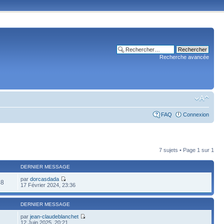
Recherche avancée
FAQ
Connexion
7 sujets • Page
1
sur
1
DERNIER MESSAGE
par
dorcasdada
48
17 Février 2024, 23:36
DERNIER MESSAGE
par
jean-claudeblanchet
12 Juin 2025, 20:21