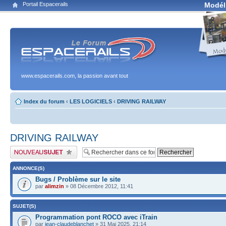
Portail Espacerails
Modél
www.espacerails.com, la passion avant tout
Index du forum
‹
LES LOGICIELS
‹
DRIVING RAILWAY
DRIVING RAILWAY
Publier un nouveau sujet
ANNONCE(S)
Bugs / Problème sur le site
par
alimzin
» 08 Décembre 2012, 11:41
SUJET(S)
Programmation pont ROCO avec iTrain
par
jean-claudeblanchet
» 31 Mai 2025, 21:14