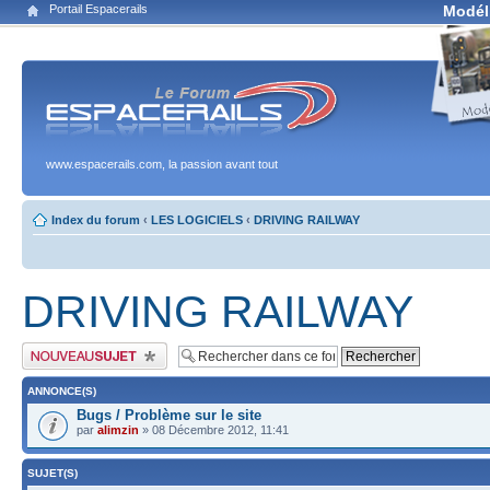
Portail Espacerails
Modél
www.espacerails.com, la passion avant tout
Index du forum
‹
LES LOGICIELS
‹
DRIVING RAILWAY
DRIVING RAILWAY
Publier un nouveau sujet
ANNONCE(S)
Bugs / Problème sur le site
par
alimzin
» 08 Décembre 2012, 11:41
SUJET(S)