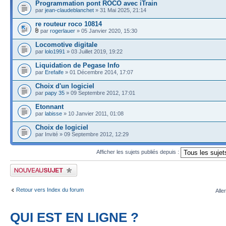
Programmation pont ROCO avec iTrain
par
jean-claudeblanchet
» 31 Mai 2025, 21:14
re routeur roco 10814
par
rogerlauer
» 05 Janvier 2020, 15:30
Locomotive digitale
par
lolo1991
» 03 Juillet 2019, 19:22
Liquidation de Pegase Info
par
Erefaife
» 01 Décembre 2014, 17:07
Choix d'un logiciel
par
papy 35
» 09 Septembre 2012, 17:01
Etonnant
par
labisse
» 10 Janvier 2011, 01:08
Choix de logiciel
par Invité » 09 Septembre 2012, 12:29
Afficher les sujets publiés depuis :
Publier un nouveau sujet
Retour vers Index du forum
Alle
QUI EST EN LIGNE ?