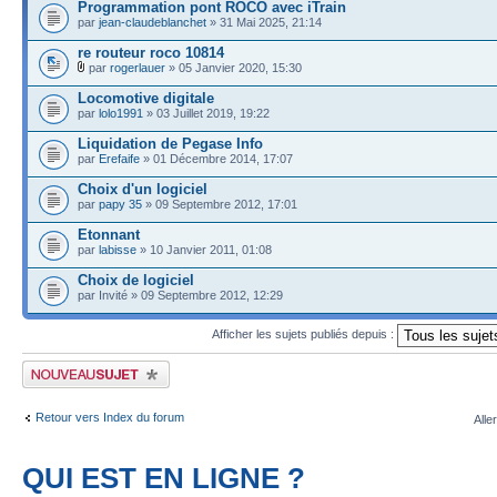
Programmation pont ROCO avec iTrain
par
jean-claudeblanchet
» 31 Mai 2025, 21:14
re routeur roco 10814
par
rogerlauer
» 05 Janvier 2020, 15:30
Locomotive digitale
par
lolo1991
» 03 Juillet 2019, 19:22
Liquidation de Pegase Info
par
Erefaife
» 01 Décembre 2014, 17:07
Choix d'un logiciel
par
papy 35
» 09 Septembre 2012, 17:01
Etonnant
par
labisse
» 10 Janvier 2011, 01:08
Choix de logiciel
par Invité » 09 Septembre 2012, 12:29
Afficher les sujets publiés depuis :
Publier un nouveau sujet
Retour vers Index du forum
Alle
QUI EST EN LIGNE ?