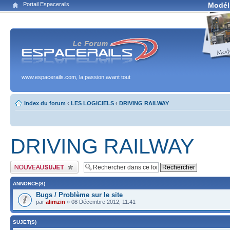
Portail Espacerails
Modél
www.espacerails.com, la passion avant tout
Index du forum
‹
LES LOGICIELS
‹
DRIVING RAILWAY
DRIVING RAILWAY
Publier un nouveau sujet
ANNONCE(S)
Bugs / Problème sur le site
par
alimzin
» 08 Décembre 2012, 11:41
SUJET(S)