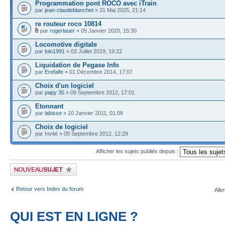
Programmation pont ROCO avec iTrain
par
jean-claudeblanchet
» 31 Mai 2025, 21:14
re routeur roco 10814
par
rogerlauer
» 05 Janvier 2020, 15:30
Locomotive digitale
par
lolo1991
» 03 Juillet 2019, 19:22
Liquidation de Pegase Info
par
Erefaife
» 01 Décembre 2014, 17:07
Choix d'un logiciel
par
papy 35
» 09 Septembre 2012, 17:01
Etonnant
par
labisse
» 10 Janvier 2011, 01:08
Choix de logiciel
par Invité » 09 Septembre 2012, 12:29
Afficher les sujets publiés depuis :
Publier un nouveau sujet
Retour vers Index du forum
Alle
QUI EST EN LIGNE ?