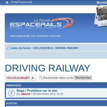
Portail Espacerails
Modél
www.espacerails.com, la passion avant tout
Index du forum
‹
LES LOGICIELS
‹
DRIVING RAILWAY
DRIVING RAILWAY
Publier un nouveau sujet
ANNONCE(S)
Bugs / Problème sur le site
par
alimzin
» 08 Décembre 2012, 11:41
SUJET(S)