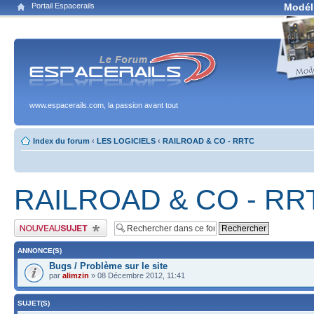
Portail Espacerails
Modél
www.espacerails.com, la passion avant tout
Index du forum
‹
LES LOGICIELS
‹
RAILROAD & CO - RRTC
RAILROAD & CO - RR
Publier un nouveau sujet
ANNONCE(S)
Bugs / Problème sur le site
par
alimzin
» 08 Décembre 2012, 11:41
SUJET(S)