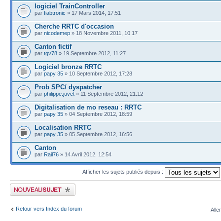
logiciel TrainController
par
fiabtronic
» 17 Mars 2014, 17:51
Cherche RRTC d'occasion
par
nicodemep
» 18 Novembre 2011, 10:17
Canton fictif
par
tgv78
» 19 Septembre 2012, 11:27
Logiciel bronze RRTC
par
papy 35
» 10 Septembre 2012, 17:28
Prob SPC/ dyspatcher
par
philippe.juvet
» 11 Septembre 2012, 21:12
Digitalisation de mo reseau : RRTC
par
papy 35
» 04 Septembre 2012, 18:59
Localisation RRTC
par
papy 35
» 05 Septembre 2012, 16:56
Canton
par
Rail76
» 14 Avril 2012, 12:54
Afficher les sujets publiés depuis :
Publier un nouveau sujet
Retour vers Index du forum
Alle