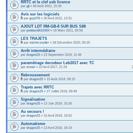
RRTC et la clef usb licence
par
gjl
» 06 Août 2022, 15:30
Avis sur les logiciels
par
guy076
» 30 Avril 2022, 13:31
AJOUT LDT RM-GB-8 SUR BUS S88
par
joeldavid616364
» 16 Mars 2021, 00:56
LES TRAJETS
par
michel.seyller
» 28 Décembre 2020, 00:25
Arrêt intermédiaire
par
dragon25
» 23 Septembre 2019, 11:48
paramètrage decodeur Leb2017 avec TC
par
erwan
» 22 Avril 2017, 21:24
Rebroussement
par
dragon25
» 15 Août 2018, 08:15
Trajets avec RRTC
par
dragon25
» 27 Juillet 2018, 09:49
Signalisation
par
dragon25
» 13 Juin 2018, 15:26
Au secours !
par
dragon25
» 15 Avril 2018, 19:02
Automatisme
par
dragon25
» 13 Avril 2018, 18:19