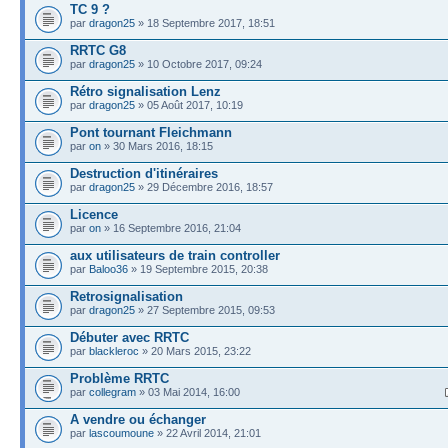
TC 9 ?
par
dragon25
» 18 Septembre 2017, 18:51
RRTC G8
par
dragon25
» 10 Octobre 2017, 09:24
Rétro signalisation Lenz
par
dragon25
» 05 Août 2017, 10:19
Pont tournant Fleichmann
par
on
» 30 Mars 2016, 18:15
Destruction d'itinéraires
par
dragon25
» 29 Décembre 2016, 18:57
Licence
par
on
» 16 Septembre 2016, 21:04
aux utilisateurs de train controller
par
Baloo36
» 19 Septembre 2015, 20:38
Retrosignalisation
par
dragon25
» 27 Septembre 2015, 09:53
Débuter avec RRTC
par
blackleroc
» 20 Mars 2015, 23:22
Problème RRTC
par
collegram
» 03 Mai 2014, 16:00
A vendre ou échanger
par
lascoumoune
» 22 Avril 2014, 21:01