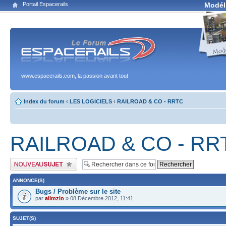
Portail Espacerails
Modél
www.espacerails.com, la passion avant tout
Index du forum
‹
LES LOGICIELS
‹
RAILROAD & CO - RRTC
RAILROAD & CO - RR
Publier un nouveau sujet
ANNONCE(S)
Bugs / Problème sur le site
par
alimzin
» 08 Décembre 2012, 11:41
SUJET(S)