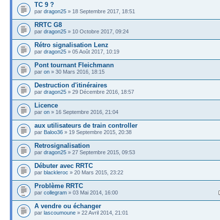
TC 9 ?
par
dragon25
» 18 Septembre 2017, 18:51
RRTC G8
par
dragon25
» 10 Octobre 2017, 09:24
Rétro signalisation Lenz
par
dragon25
» 05 Août 2017, 10:19
Pont tournant Fleichmann
par
on
» 30 Mars 2016, 18:15
Destruction d'itinéraires
par
dragon25
» 29 Décembre 2016, 18:57
Licence
par
on
» 16 Septembre 2016, 21:04
aux utilisateurs de train controller
par
Baloo36
» 19 Septembre 2015, 20:38
Retrosignalisation
par
dragon25
» 27 Septembre 2015, 09:53
Débuter avec RRTC
par
blackleroc
» 20 Mars 2015, 23:22
Problème RRTC
par
collegram
» 03 Mai 2014, 16:00
A vendre ou échanger
par
lascoumoune
» 22 Avril 2014, 21:01