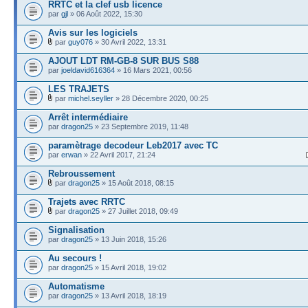
RRTC et la clef usb licence
par
gjl
» 06 Août 2022, 15:30
Avis sur les logiciels
par
guy076
» 30 Avril 2022, 13:31
AJOUT LDT RM-GB-8 SUR BUS S88
par
joeldavid616364
» 16 Mars 2021, 00:56
LES TRAJETS
par
michel.seyller
» 28 Décembre 2020, 00:25
Arrêt intermédiaire
par
dragon25
» 23 Septembre 2019, 11:48
paramètrage decodeur Leb2017 avec TC
par
erwan
» 22 Avril 2017, 21:24
Rebroussement
par
dragon25
» 15 Août 2018, 08:15
Trajets avec RRTC
par
dragon25
» 27 Juillet 2018, 09:49
Signalisation
par
dragon25
» 13 Juin 2018, 15:26
Au secours !
par
dragon25
» 15 Avril 2018, 19:02
Automatisme
par
dragon25
» 13 Avril 2018, 18:19