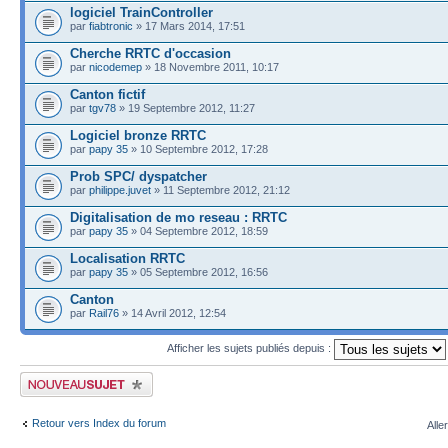
logiciel TrainController
par
fiabtronic
» 17 Mars 2014, 17:51
Cherche RRTC d'occasion
par
nicodemep
» 18 Novembre 2011, 10:17
Canton fictif
par
tgv78
» 19 Septembre 2012, 11:27
Logiciel bronze RRTC
par
papy 35
» 10 Septembre 2012, 17:28
Prob SPC/ dyspatcher
par
philippe.juvet
» 11 Septembre 2012, 21:12
Digitalisation de mo reseau : RRTC
par
papy 35
» 04 Septembre 2012, 18:59
Localisation RRTC
par
papy 35
» 05 Septembre 2012, 16:56
Canton
par
Rail76
» 14 Avril 2012, 12:54
Afficher les sujets publiés depuis :
Publier un nouveau sujet
Retour vers Index du forum
Alle