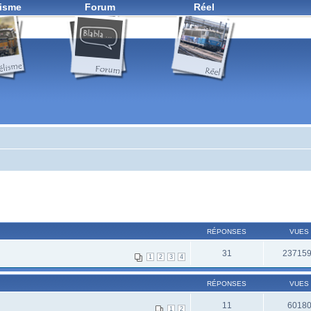
isme
Forum
Réel
RÉPONSES
VUES
31
23715
1
2
3
4
RÉPONSES
VUES
11
6018
1
2