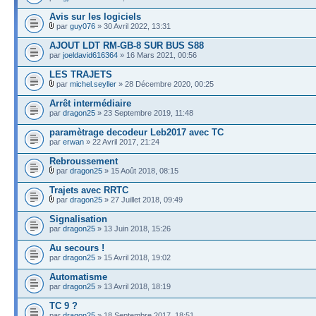
Avis sur les logiciels
par
guy076
» 30 Avril 2022, 13:31
AJOUT LDT RM-GB-8 SUR BUS S88
par
joeldavid616364
» 16 Mars 2021, 00:56
LES TRAJETS
par
michel.seyller
» 28 Décembre 2020, 00:25
Arrêt intermédiaire
par
dragon25
» 23 Septembre 2019, 11:48
paramètrage decodeur Leb2017 avec TC
par
erwan
» 22 Avril 2017, 21:24
Rebroussement
par
dragon25
» 15 Août 2018, 08:15
Trajets avec RRTC
par
dragon25
» 27 Juillet 2018, 09:49
Signalisation
par
dragon25
» 13 Juin 2018, 15:26
Au secours !
par
dragon25
» 15 Avril 2018, 19:02
Automatisme
par
dragon25
» 13 Avril 2018, 18:19
TC 9 ?
par
dragon25
» 18 Septembre 2017, 18:51