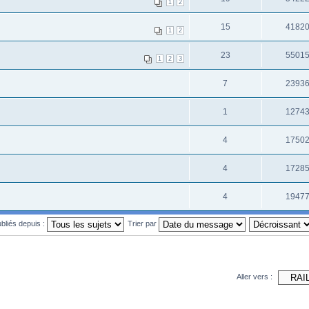
1
2
15
4182
1
2
23
5501
1
2
3
7
2393
1
1274
4
1750
4
1728
4
1947
ubliés depuis :
Trier par
Aller vers :