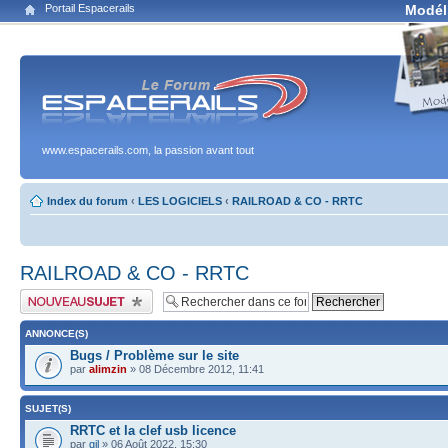
Portail Espacerails
Modél
www.espacerails.com, la passion avant tout
Index du forum
‹
LES LOGICIELS
‹
RAILROAD & CO - RRTC
RAILROAD & CO - RRTC
Publier un nouveau sujet
ANNONCE(S)
Bugs / Problème sur le site
par
alimzin
» 08 Décembre 2012, 11:41
SUJET(S)
RRTC et la clef usb licence
par
gjl
» 06 Août 2022, 15:30