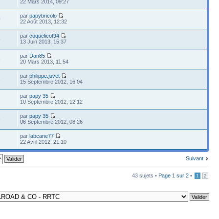
22 Mars 2014, 09:27
par
papybricolo
0
22 Août 2013, 12:32
par
coquelicot94
5
13 Juin 2013, 15:37
par
Dan85
6
20 Mars 2013, 11:54
par
philippe.juvet
3
15 Septembre 2012, 16:04
par
papy 35
2
10 Septembre 2012, 12:12
par
papy 35
5
06 Septembre 2012, 08:26
par
labcane77
7
22 Avril 2012, 21:10
Suivant
43 sujets •
Page
1
sur
2
•
1
2