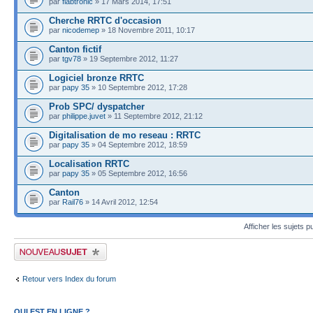
par
fiabtronic
» 17 Mars 2014, 17:51
Cherche RRTC d'occasion
par
nicodemep
» 18 Novembre 2011, 10:17
Canton fictif
par
tgv78
» 19 Septembre 2012, 11:27
Logiciel bronze RRTC
par
papy 35
» 10 Septembre 2012, 17:28
Prob SPC/ dyspatcher
par
philippe.juvet
» 11 Septembre 2012, 21:12
Digitalisation de mo reseau : RRTC
par
papy 35
» 04 Septembre 2012, 18:59
Localisation RRTC
par
papy 35
» 05 Septembre 2012, 16:56
Canton
par
Rail76
» 14 Avril 2012, 12:54
Afficher les sujets p
Publier un nouveau sujet
Retour vers Index du forum
QUI EST EN LIGNE ?