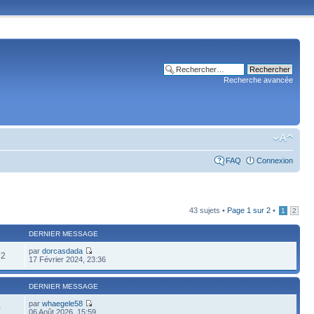
Recherche avancée
FAQ
Connexion
43 sujets •
Page
1
sur
2
•
1
2
DERNIER MESSAGE
par
dorcasdada
92
17 Février 2024, 23:36
DERNIER MESSAGE
par
whaegele58
0
06 Août 2026, 15:59