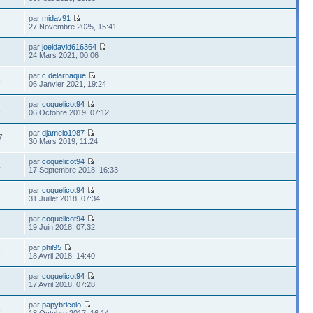
par
midav91
2
27 Novembre 2025, 15:41
par
joeldavid616364
6
24 Mars 2021, 00:06
par
c.delarnaque
8
06 Janvier 2021, 19:24
par
coquelicot94
1
06 Octobre 2019, 07:12
par
djamelo1987
7
30 Mars 2019, 11:24
par
coquelicot94
4
17 Septembre 2018, 16:33
par
coquelicot94
8
31 Juillet 2018, 07:34
par
coquelicot94
2
19 Juin 2018, 07:32
par
phil95
3
18 Avril 2018, 14:40
par
coquelicot94
6
17 Avril 2018, 07:28
par
papybricolo
8
18 Octobre 2017, 16:14