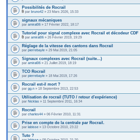
Possibilités de Rocrail
par
bruno42
» 23 Mars 2026, 15:33
signaux mécaniques
par
amiral06
» 17 Février 2022, 18:17
Tutoriel pour signal complexe avec Rocrail et décodeur CDF
par
amiral06
» 26 Février 2019, 19:29
Réglage de la vitesse des cantons dans Rocrail
par
pierrebayle
» 29 Mai 2019, 21:05
Signaux complexes avec Rocrail (suite...)
par
amiral06
» 21 Juillet 2019, 18:19
TCO Rocrail
par
pierrebayle
» 18 Mai 2019, 17:26
Rocrail est-il mort ?
par
gg.n
» 18 Septembre 2013, 22:53
Utilisation de rocrail (TUTO / retour d'expérience)
par
Nicklas
» 11 Septembre 2011, 16:34
Rocrail
par
charles44
» 06 Février 2010, 11:31
Prise en compte de la centrale par Rocrail.
par
labisse
» 13 Octobre 2010, 23:22
Tuto ?
par
labisse
» 08 Octobre 2010, 21:20