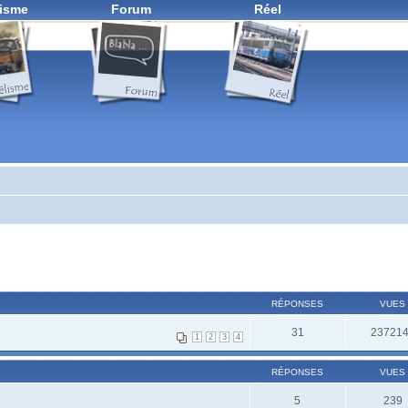
isme
Forum
Réel
RÉPONSES
VUES
31
23721
1
2
3
4
RÉPONSES
VUES
5
239