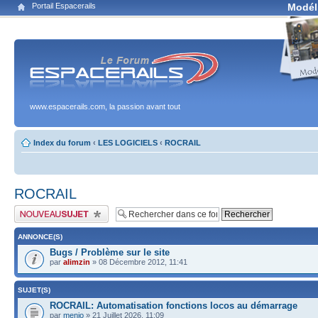
Portail Espacerails
Modél
www.espacerails.com, la passion avant tout
Index du forum
‹
LES LOGICIELS
‹
ROCRAIL
ROCRAIL
Publier un nouveau sujet
ANNONCE(S)
Bugs / Problème sur le site
par
alimzin
» 08 Décembre 2012, 11:41
SUJET(S)
ROCRAIL: Automatisation fonctions locos au démarrage
par
menio
» 21 Juillet 2026, 11:09