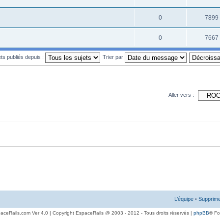
0
7899
0
7667
ets publiés depuis :
Trier par
Aller vers :
L’équipe
•
Supprime
aceRails.com Ver 4.0 | Copyright EspaceRails @ 2003 - 2012 - Tous droits réservés |
phpBB
® F