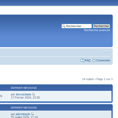
Recherche avancée
FAQ
Connexion
14 sujets • Page
1
sur
1
DERNIER MESSAGE
par
dorcasdada
49
17 Février 2024, 23:36
DERNIER MESSAGE
par
pierrebayle
25 Juillet 2026, 17:19