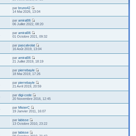
par
bruno42
14 Mai 2026, 13:04
par
amiral06
7
06 Juillet 2022, 08:20
par
amiral06
4
01 Octobre 2021, 09:32
par
pascalvolat
16 Août 2019, 13:04
par
amiral06
21 Juillet 2019, 18:19
par
pierrebayle
18 Mai 2019, 17:26
par
pierrebayle
4
21 Avril 2019, 20:59
par
digi-code
0
20 Novembre 2016, 12:45
par
MisterC
0
19 Janvier 2011, 16:07
par
labisse
13 Octobre 2010, 23:22
par
labisse
3
09 Octobre 2010, 21:42