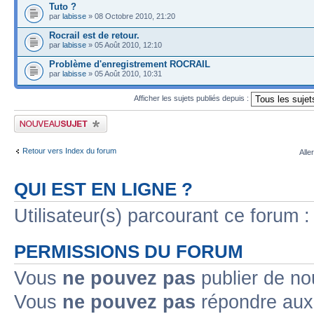
Tuto ?
par
labisse
» 08 Octobre 2010, 21:20
Rocrail est de retour.
par
labisse
» 05 Août 2010, 12:10
Problème d'enregistrement ROCRAIL
par
labisse
» 05 Août 2010, 10:31
Afficher les sujets publiés depuis :
Publier un nouveau sujet
Retour vers Index du forum
Alle
QUI EST EN LIGNE ?
Utilisateur(s) parcourant ce forum : 
PERMISSIONS DU FORUM
Vous
ne pouvez pas
publier de no
Vous
ne pouvez pas
répondre aux 