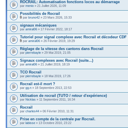
ROCRAIL: Automatisation fonctions locos au démarrage
par
menio
» 21 Juillet 2026, 11:09
Possibilités de Rocrail
par
bruno42
» 23 Mars 2026, 15:33
signaux mécaniques
par
amiral06
» 17 Février 2022, 18:17
Tutoriel pour signal complexe avec Rocrail et décodeur CDF
par
amiral06
» 26 Février 2019, 19:29
Réglage de la vitesse des cantons dans Rocrail
par
pierrebayle
» 29 Mai 2019, 21:05
Signaux complexes avec Rocrail (suite...)
par
amiral06
» 21 Juillet 2019, 18:19
TCO Rocrail
par
pierrebayle
» 18 Mai 2019, 17:26
Rocrail est-il mort ?
par
gg.n
» 18 Septembre 2013, 22:53
Utilisation de rocrail (TUTO / retour d'expérience)
par
Nicklas
» 11 Septembre 2011, 16:34
Rocrail
par
charles44
» 06 Février 2010, 11:31
Prise en compte de la centrale par Rocrail.
par
labisse
» 13 Octobre 2010, 23:22