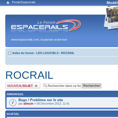
Portail Espacerails
Modél
www.espacerails.com, la passion avant tout
Index du forum
‹
LES LOGICIELS
‹
ROCRAIL
ROCRAIL
Publier un nouveau sujet
ANNONCE(S)
Bugs / Problème sur le site
par
alimzin
» 08 Décembre 2012, 11:41
SUJET(S)