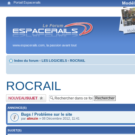
Portail Espacerails
Modél
www.espacerails.com, la passion avant tout
Index du forum
‹
LES LOGICIELS
‹
ROCRAIL
ROCRAIL
Publier un nouveau sujet
ANNONCE(S)
Bugs / Problème sur le site
par
alimzin
» 08 Décembre 2012, 11:41
SUJET(S)