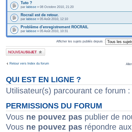
Tuto ?
par
labisse
» 08 Octobre 2010, 21:20
Rocrail est de retour.
par
labisse
» 05 Août 2010, 12:10
Problème d'enregistrement ROCRAIL
par
labisse
» 05 Août 2010, 10:31
Afficher les sujets publiés depuis :
Publier un nouveau sujet
Retour vers Index du forum
Alle
QUI EST EN LIGNE ?
Utilisateur(s) parcourant ce forum : 
PERMISSIONS DU FORUM
Vous
ne pouvez pas
publier de no
Vous
ne pouvez pas
répondre aux 