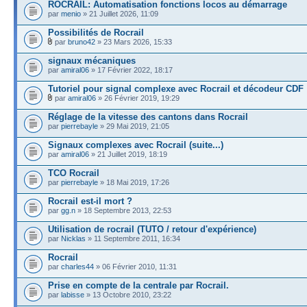
ROCRAIL: Automatisation fonctions locos au démarrage
par
menio
» 21 Juillet 2026, 11:09
Possibilités de Rocrail
par
bruno42
» 23 Mars 2026, 15:33
signaux mécaniques
par
amiral06
» 17 Février 2022, 18:17
Tutoriel pour signal complexe avec Rocrail et décodeur CDF
par
amiral06
» 26 Février 2019, 19:29
Réglage de la vitesse des cantons dans Rocrail
par
pierrebayle
» 29 Mai 2019, 21:05
Signaux complexes avec Rocrail (suite...)
par
amiral06
» 21 Juillet 2019, 18:19
TCO Rocrail
par
pierrebayle
» 18 Mai 2019, 17:26
Rocrail est-il mort ?
par
gg.n
» 18 Septembre 2013, 22:53
Utilisation de rocrail (TUTO / retour d'expérience)
par
Nicklas
» 11 Septembre 2011, 16:34
Rocrail
par
charles44
» 06 Février 2010, 11:31
Prise en compte de la centrale par Rocrail.
par
labisse
» 13 Octobre 2010, 23:22