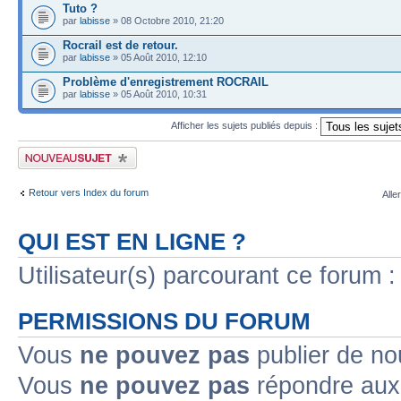
Tuto ?
par
labisse
» 08 Octobre 2010, 21:20
Rocrail est de retour.
par
labisse
» 05 Août 2010, 12:10
Problème d'enregistrement ROCRAIL
par
labisse
» 05 Août 2010, 10:31
Afficher les sujets publiés depuis :
Publier un nouveau sujet
Retour vers Index du forum
Alle
QUI EST EN LIGNE ?
Utilisateur(s) parcourant ce forum : 
PERMISSIONS DU FORUM
Vous
ne pouvez pas
publier de no
Vous
ne pouvez pas
répondre aux 