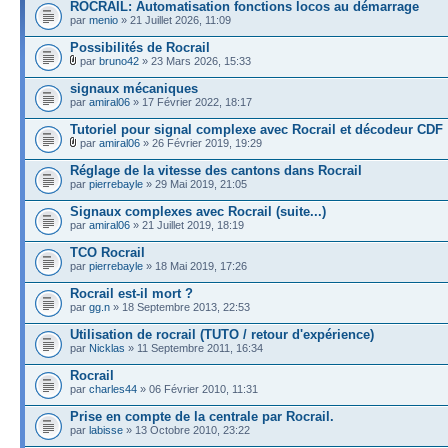
ROCRAIL: Automatisation fonctions locos au démarrage
par
menio
» 21 Juillet 2026, 11:09
Possibilités de Rocrail
par
bruno42
» 23 Mars 2026, 15:33
signaux mécaniques
par
amiral06
» 17 Février 2022, 18:17
Tutoriel pour signal complexe avec Rocrail et décodeur CDF
par
amiral06
» 26 Février 2019, 19:29
Réglage de la vitesse des cantons dans Rocrail
par
pierrebayle
» 29 Mai 2019, 21:05
Signaux complexes avec Rocrail (suite...)
par
amiral06
» 21 Juillet 2019, 18:19
TCO Rocrail
par
pierrebayle
» 18 Mai 2019, 17:26
Rocrail est-il mort ?
par
gg.n
» 18 Septembre 2013, 22:53
Utilisation de rocrail (TUTO / retour d'expérience)
par
Nicklas
» 11 Septembre 2011, 16:34
Rocrail
par
charles44
» 06 Février 2010, 11:31
Prise en compte de la centrale par Rocrail.
par
labisse
» 13 Octobre 2010, 23:22