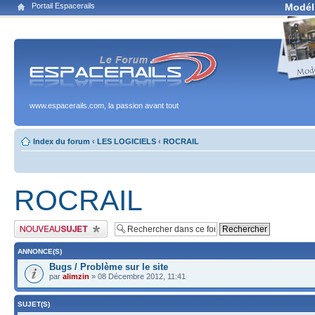
Portail Espacerails
Modél
www.espacerails.com, la passion avant tout
Index du forum
‹
LES LOGICIELS
‹
ROCRAIL
ROCRAIL
Publier un nouveau sujet
ANNONCE(S)
Bugs / Problème sur le site
par
alimzin
» 08 Décembre 2012, 11:41
SUJET(S)