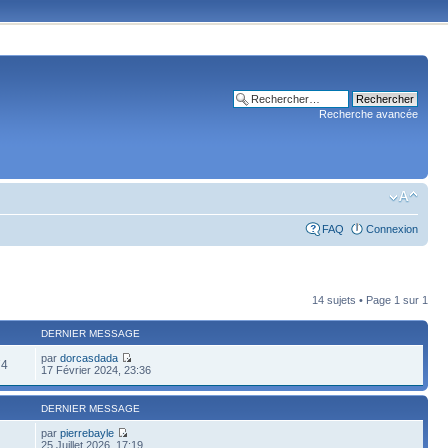
Recherche avancée
FAQ
Connexion
14 sujets • Page
1
sur
1
DERNIER MESSAGE
par
dorcasdada
74
17 Février 2024, 23:36
DERNIER MESSAGE
par
pierrebayle
25 Juillet 2026, 17:19