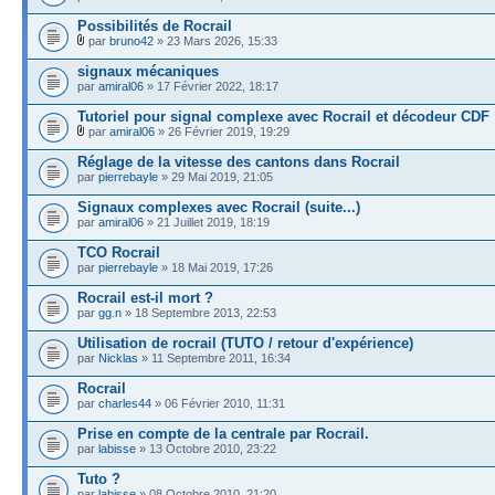
Possibilités de Rocrail
par
bruno42
» 23 Mars 2026, 15:33
signaux mécaniques
par
amiral06
» 17 Février 2022, 18:17
Tutoriel pour signal complexe avec Rocrail et décodeur CDF
par
amiral06
» 26 Février 2019, 19:29
Réglage de la vitesse des cantons dans Rocrail
par
pierrebayle
» 29 Mai 2019, 21:05
Signaux complexes avec Rocrail (suite...)
par
amiral06
» 21 Juillet 2019, 18:19
TCO Rocrail
par
pierrebayle
» 18 Mai 2019, 17:26
Rocrail est-il mort ?
par
gg.n
» 18 Septembre 2013, 22:53
Utilisation de rocrail (TUTO / retour d'expérience)
par
Nicklas
» 11 Septembre 2011, 16:34
Rocrail
par
charles44
» 06 Février 2010, 11:31
Prise en compte de la centrale par Rocrail.
par
labisse
» 13 Octobre 2010, 23:22
Tuto ?
par
labisse
» 08 Octobre 2010, 21:20