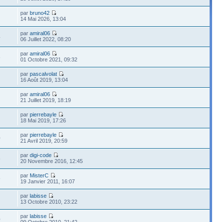
par
bruno42
14 Mai 2026, 13:04
par
amiral06
4
06 Juillet 2022, 08:20
par
amiral06
8
01 Octobre 2021, 09:32
par
pascalvolat
16 Août 2019, 13:04
par
amiral06
21 Juillet 2019, 18:19
par
pierrebayle
18 Mai 2019, 17:26
par
pierrebayle
0
21 Avril 2019, 20:59
par
digi-code
5
20 Novembre 2016, 12:45
par
MisterC
9
19 Janvier 2011, 16:07
par
labisse
13 Octobre 2010, 23:22
par
labisse
0
09 Octobre 2010, 21:42