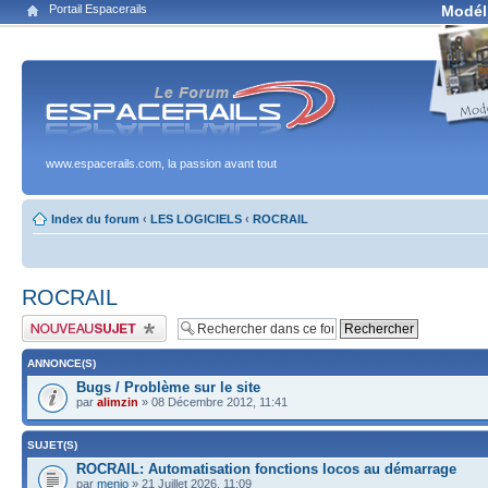
Portail Espacerails
Modél
www.espacerails.com, la passion avant tout
Index du forum
‹
LES LOGICIELS
‹
ROCRAIL
ROCRAIL
Publier un nouveau sujet
ANNONCE(S)
Bugs / Problème sur le site
par
alimzin
» 08 Décembre 2012, 11:41
SUJET(S)
ROCRAIL: Automatisation fonctions locos au démarrage
par
menio
» 21 Juillet 2026, 11:09