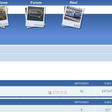
isme
Forum
Réel
RÉPONSES
VUES
31
23714
1
2
3
4
RÉPONSES
VUES
5
217