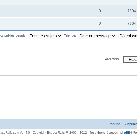
0
7894
0
7664
ets publiés depuis :
Trier par
Aller vers :
L’équipe
•
Supprime
aceRails.com Ver 4.0 | Copyright EspaceRails @ 2003 - 2012 - Tous droits réservés |
phpBB
® F