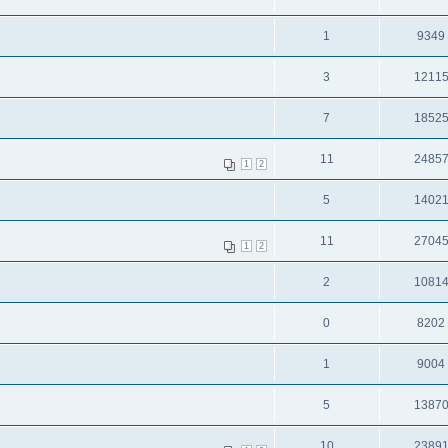
1
9349
3
1211
7
1852
11
2485
1
2
5
1402
11
2704
1
2
2
1081
0
8202
1
9004
5
1387
10
2389