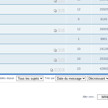
1
2
12
2592
1
2
0
8145
12
2600
1
2
1
8901
10
2412
1
2
10
2533
1
2
23
4280
1
2
3
ubliés depuis :
Trier par
Aller vers :