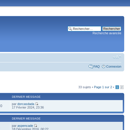
Recherche avancée
FAQ
Connexion
33 sujets •
Page
1
sur
2
•
1
2
DERNIER MESSAGE
par
dorcasdada
80
17 Février 2024, 23:36
DERNIER MESSAGE
par
aspencade
8
18 Décembre 2016, 00:22