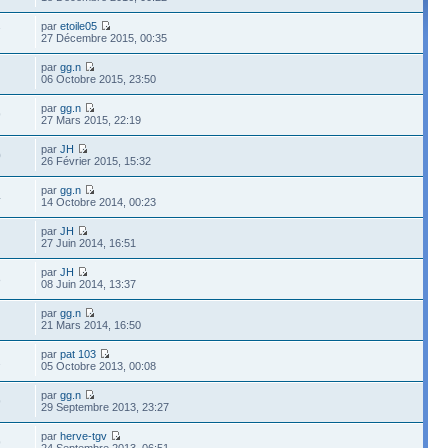
par
etoile05
7
27 Décembre 2015, 00:35
par
gg.n
06 Octobre 2015, 23:50
par
gg.n
9
27 Mars 2015, 22:19
par
JH
0
26 Février 2015, 15:32
par
gg.n
4
14 Octobre 2014, 00:23
par
JH
27 Juin 2014, 16:51
par
JH
8
08 Juin 2014, 13:37
par
gg.n
21 Mars 2014, 16:50
par
pat 103
2
05 Octobre 2013, 00:08
par
gg.n
9
29 Septembre 2013, 23:27
par
herve-tgv
9
24 Septembre 2013, 06:51