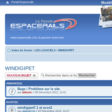
Portail Espacerails
Modél
www.espacerails.com, la passion avant tout
Index du forum
‹
LES LOGICIELS
‹
WINDIGIPET
WINDIGIPET
Publier un nouveau sujet
ANNONCE(S)
Bugs / Problème sur le site
par
alimzin
» 08 Décembre 2012, 11:41
SUJET(S)
windigipet7.1 et ecos2
par
alainperret
» 02 Décembre 2016, 14:27