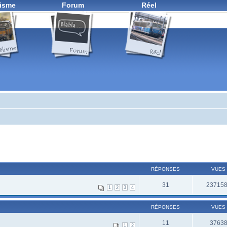
isme
Forum
Réel
RÉPONSES
VUES
31
23715
1
2
3
4
RÉPONSES
VUES
11
3763
1
2