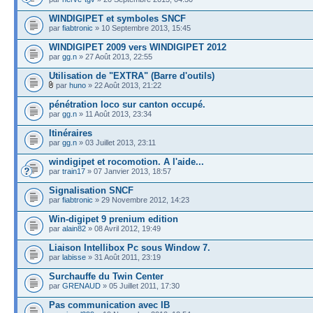
WINDIGIPET et symboles SNCF
par
fiabtronic
» 10 Septembre 2013, 15:45
WINDIGIPET 2009 vers WINDIGIPET 2012
par
gg.n
» 27 Août 2013, 22:55
Utilisation de "EXTRA" (Barre d'outils)
par
huno
» 22 Août 2013, 21:22
pénétration loco sur canton occupé.
par
gg.n
» 11 Août 2013, 23:34
Itinéraires
par
gg.n
» 03 Juillet 2013, 23:11
windigipet et rocomotion. A l'aide...
par
train17
» 07 Janvier 2013, 18:57
Signalisation SNCF
par
fiabtronic
» 29 Novembre 2012, 14:23
Win-digipet 9 prenium edition
par
alain82
» 08 Avril 2012, 19:49
Liaison Intellibox Pc sous Window 7.
par
labisse
» 31 Août 2011, 23:19
Surchauffe du Twin Center
par
GRENAUD
» 05 Juillet 2011, 17:30
Pas communication avec IB