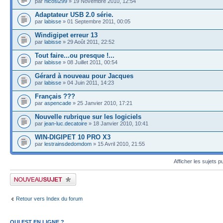
par
nicosl299
» 19 Novembre 2010, 12:54
Adaptateur USB 2.0 série.
par
labisse
» 01 Septembre 2011, 00:05
Windigipet erreur 13
par
labisse
» 29 Août 2011, 22:52
Tout faire...ou presque !...
par
labisse
» 08 Juillet 2011, 00:54
Gérard à nouveau pour Jacques
par
labisse
» 04 Juin 2011, 14:23
Français ???
par
aspencade
» 25 Janvier 2010, 17:21
Nouvelle rubrique sur les logiciels
par
jean-luc.decatoire
» 18 Janvier 2010, 10:41
WIN-DIGIPET 10 PRO X3
par
lestrainsdedomdom
» 15 Avril 2010, 21:55
Afficher les sujets p
Publier un nouveau sujet
Retour vers Index du forum
QUI EST EN LIGNE ?