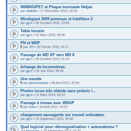
WINDIGIPET et Plaque tournante Heljan
par
etoile05
» 27 Décembre 2015, 00:35
Windigipet 2009 premium et Intellibox 2
par
gg.n
» 06 Octobre 2015, 23:50
Table horaire
par
gg.n
» 21 Mars 2015, 00:56
PN et WDP
par
JH
» 25 Février 2015, 14:17
Passage de WD XP vers WD 8
par
gg.n
» 05 Octobre 2014, 01:14
échange de locomotives.
par
gg.n
» 26 Juin 2014, 00:08
Une navette
par
lascoumoune
» 06 Avril 2014, 20:50
Photos locos trés réduite sans préavis !...
par
gg.n
» 21 Mars 2014, 00:19
Passage à niveau avec WDGP
par
huno
» 16 Août 2013, 18:52
chargement sauvegarde sur nouvel ordinateur.
par
gg.n
» 16 Septembre 2013, 00:08
Quel logiciel pour rétrosignalisation + automatisme ?
par
herve-tgv
» 20 Septembre 2013, 04:30