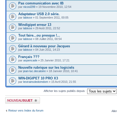
Pas communication avec IB
par
nicosl299
» 19 Novembre 2010, 12:54
Adaptateur USB 2.0 série.
par
labisse
» 01 Septembre 2011, 00:05
Windigipet erreur 13
par
labisse
» 29 Août 2011, 22:52
Tout faire...ou presque !...
par
labisse
» 08 Juillet 2011, 00:54
Gérard à nouveau pour Jacques
par
labisse
» 04 Juin 2011, 14:23
Français ???
par
aspencade
» 25 Janvier 2010, 17:21
Nouvelle rubrique sur les logiciels
par
jean-luc.decatoire
» 18 Janvier 2010, 10:41
WIN-DIGIPET 10 PRO X3
par
lestrainsdedomdom
» 15 Avril 2010, 21:55
Afficher les sujets publiés depuis :
Publier un nouveau sujet
Retour vers Index du forum
Alle