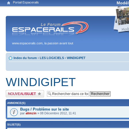
Portail Espacerails
Modél
www.espacerails.com, la passion avant tout
Index du forum
‹
LES LOGICIELS
‹
WINDIGIPET
WINDIGIPET
Publier un nouveau sujet
ANNONCE(S)
Bugs / Problème sur le site
par
alimzin
» 08 Décembre 2012, 11:41
SUJET(S)