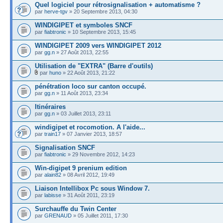
Quel logiciel pour rétrosignalisation + automatisme ?
par
herve-tgv
» 20 Septembre 2013, 04:30
WINDIGIPET et symboles SNCF
par
fiabtronic
» 10 Septembre 2013, 15:45
WINDIGIPET 2009 vers WINDIGIPET 2012
par
gg.n
» 27 Août 2013, 22:55
Utilisation de "EXTRA" (Barre d'outils)
par
huno
» 22 Août 2013, 21:22
pénétration loco sur canton occupé.
par
gg.n
» 11 Août 2013, 23:34
Itinéraires
par
gg.n
» 03 Juillet 2013, 23:11
windigipet et rocomotion. A l'aide...
par
train17
» 07 Janvier 2013, 18:57
Signalisation SNCF
par
fiabtronic
» 29 Novembre 2012, 14:23
Win-digipet 9 prenium edition
par
alain82
» 08 Avril 2012, 19:49
Liaison Intellibox Pc sous Window 7.
par
labisse
» 31 Août 2011, 23:19
Surchauffe du Twin Center
par
GRENAUD
» 05 Juillet 2011, 17:30