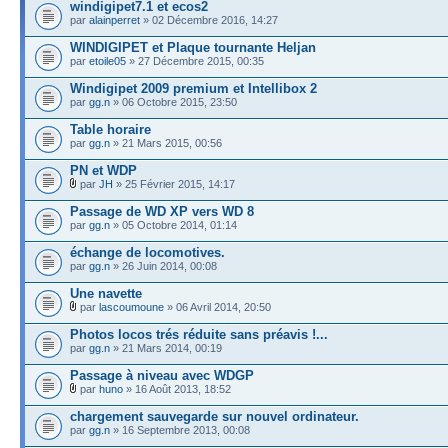
windigipet7.1 et ecos2
par
alainperret
» 02 Décembre 2016, 14:27
WINDIGIPET et Plaque tournante Heljan
par
etoile05
» 27 Décembre 2015, 00:35
Windigipet 2009 premium et Intellibox 2
par
gg.n
» 06 Octobre 2015, 23:50
Table horaire
par
gg.n
» 21 Mars 2015, 00:56
PN et WDP
par
JH
» 25 Février 2015, 14:17
Passage de WD XP vers WD 8
par
gg.n
» 05 Octobre 2014, 01:14
échange de locomotives.
par
gg.n
» 26 Juin 2014, 00:08
Une navette
par
lascoumoune
» 06 Avril 2014, 20:50
Photos locos trés réduite sans préavis !...
par
gg.n
» 21 Mars 2014, 00:19
Passage à niveau avec WDGP
par
huno
» 16 Août 2013, 18:52
chargement sauvegarde sur nouvel ordinateur.
par
gg.n
» 16 Septembre 2013, 00:08