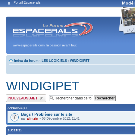
Portail Espacerails
Modél
www.espacerails.com, la passion avant tout
Index du forum
‹
LES LOGICIELS
‹
WINDIGIPET
WINDIGIPET
Publier un nouveau sujet
ANNONCE(S)
Bugs / Problème sur le site
par
alimzin
» 08 Décembre 2012, 11:41
SUJET(S)