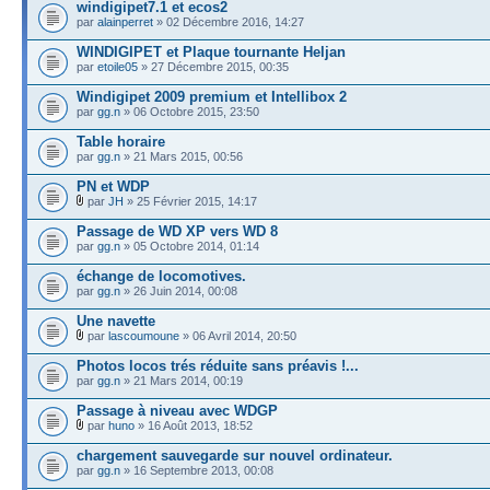
windigipet7.1 et ecos2
par
alainperret
» 02 Décembre 2016, 14:27
WINDIGIPET et Plaque tournante Heljan
par
etoile05
» 27 Décembre 2015, 00:35
Windigipet 2009 premium et Intellibox 2
par
gg.n
» 06 Octobre 2015, 23:50
Table horaire
par
gg.n
» 21 Mars 2015, 00:56
PN et WDP
par
JH
» 25 Février 2015, 14:17
Passage de WD XP vers WD 8
par
gg.n
» 05 Octobre 2014, 01:14
échange de locomotives.
par
gg.n
» 26 Juin 2014, 00:08
Une navette
par
lascoumoune
» 06 Avril 2014, 20:50
Photos locos trés réduite sans préavis !...
par
gg.n
» 21 Mars 2014, 00:19
Passage à niveau avec WDGP
par
huno
» 16 Août 2013, 18:52
chargement sauvegarde sur nouvel ordinateur.
par
gg.n
» 16 Septembre 2013, 00:08