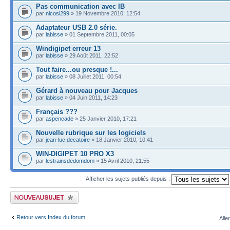
Pas communication avec IB
par
nicosl299
» 19 Novembre 2010, 12:54
Adaptateur USB 2.0 série.
par
labisse
» 01 Septembre 2011, 00:05
Windigipet erreur 13
par
labisse
» 29 Août 2011, 22:52
Tout faire...ou presque !...
par
labisse
» 08 Juillet 2011, 00:54
Gérard à nouveau pour Jacques
par
labisse
» 04 Juin 2011, 14:23
Français ???
par
aspencade
» 25 Janvier 2010, 17:21
Nouvelle rubrique sur les logiciels
par
jean-luc.decatoire
» 18 Janvier 2010, 10:41
WIN-DIGIPET 10 PRO X3
par
lestrainsdedomdom
» 15 Avril 2010, 21:55
Afficher les sujets publiés depuis :
Publier un nouveau sujet
Retour vers Index du forum
Alle