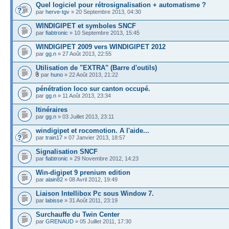
Quel logiciel pour rétrosignalisation + automatisme ?
par
herve-tgv
» 20 Septembre 2013, 04:30
WINDIGIPET et symboles SNCF
par
fiabtronic
» 10 Septembre 2013, 15:45
WINDIGIPET 2009 vers WINDIGIPET 2012
par
gg.n
» 27 Août 2013, 22:55
Utilisation de "EXTRA" (Barre d'outils)
par
huno
» 22 Août 2013, 21:22
pénétration loco sur canton occupé.
par
gg.n
» 11 Août 2013, 23:34
Itinéraires
par
gg.n
» 03 Juillet 2013, 23:11
windigipet et rocomotion. A l'aide...
par
train17
» 07 Janvier 2013, 18:57
Signalisation SNCF
par
fiabtronic
» 29 Novembre 2012, 14:23
Win-digipet 9 prenium edition
par
alain82
» 08 Avril 2012, 19:49
Liaison Intellibox Pc sous Window 7.
par
labisse
» 31 Août 2011, 23:19
Surchauffe du Twin Center
par
GRENAUD
» 05 Juillet 2011, 17:30