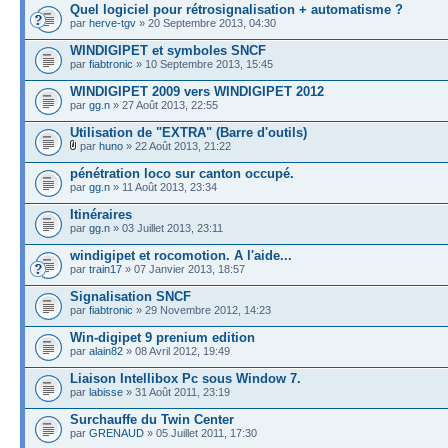
Quel logiciel pour rétrosignalisation + automatisme ?
par
herve-tgv
» 20 Septembre 2013, 04:30
WINDIGIPET et symboles SNCF
par
fiabtronic
» 10 Septembre 2013, 15:45
WINDIGIPET 2009 vers WINDIGIPET 2012
par
gg.n
» 27 Août 2013, 22:55
Utilisation de "EXTRA" (Barre d'outils)
par
huno
» 22 Août 2013, 21:22
pénétration loco sur canton occupé.
par
gg.n
» 11 Août 2013, 23:34
Itinéraires
par
gg.n
» 03 Juillet 2013, 23:11
windigipet et rocomotion. A l'aide...
par
train17
» 07 Janvier 2013, 18:57
Signalisation SNCF
par
fiabtronic
» 29 Novembre 2012, 14:23
Win-digipet 9 prenium edition
par
alain82
» 08 Avril 2012, 19:49
Liaison Intellibox Pc sous Window 7.
par
labisse
» 31 Août 2011, 23:19
Surchauffe du Twin Center
par
GRENAUD
» 05 Juillet 2011, 17:30