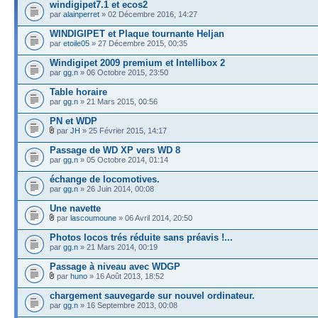
windigipet7.1 et ecos2
par
alainperret
» 02 Décembre 2016, 14:27
WINDIGIPET et Plaque tournante Heljan
par
etoile05
» 27 Décembre 2015, 00:35
Windigipet 2009 premium et Intellibox 2
par
gg.n
» 06 Octobre 2015, 23:50
Table horaire
par
gg.n
» 21 Mars 2015, 00:56
PN et WDP
par
JH
» 25 Février 2015, 14:17
Passage de WD XP vers WD 8
par
gg.n
» 05 Octobre 2014, 01:14
échange de locomotives.
par
gg.n
» 26 Juin 2014, 00:08
Une navette
par
lascoumoune
» 06 Avril 2014, 20:50
Photos locos trés réduite sans préavis !...
par
gg.n
» 21 Mars 2014, 00:19
Passage à niveau avec WDGP
par
huno
» 16 Août 2013, 18:52
chargement sauvegarde sur nouvel ordinateur.
par
gg.n
» 16 Septembre 2013, 00:08