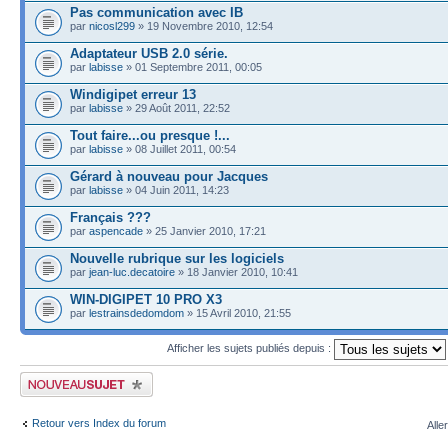
Pas communication avec IB
par
nicosl299
» 19 Novembre 2010, 12:54
Adaptateur USB 2.0 série.
par
labisse
» 01 Septembre 2011, 00:05
Windigipet erreur 13
par
labisse
» 29 Août 2011, 22:52
Tout faire...ou presque !...
par
labisse
» 08 Juillet 2011, 00:54
Gérard à nouveau pour Jacques
par
labisse
» 04 Juin 2011, 14:23
Français ???
par
aspencade
» 25 Janvier 2010, 17:21
Nouvelle rubrique sur les logiciels
par
jean-luc.decatoire
» 18 Janvier 2010, 10:41
WIN-DIGIPET 10 PRO X3
par
lestrainsdedomdom
» 15 Avril 2010, 21:55
Afficher les sujets publiés depuis :
Publier un nouveau sujet
Retour vers Index du forum
Alle