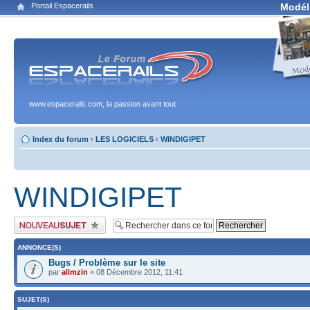
Portail Espacerails
Modél
www.espacerails.com, la passion avant tout
Index du forum
‹
LES LOGICIELS
‹
WINDIGIPET
WINDIGIPET
Publier un nouveau sujet
ANNONCE(S)
Bugs / Problème sur le site
par
alimzin
» 08 Décembre 2012, 11:41
SUJET(S)