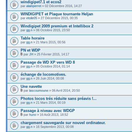
windigipet7.1 et ecos2
par
alainperret
» 02 Décembre 2016, 14:27
WINDIGIPET et Plaque tournante Heljan
par
etoile05
» 27 Décembre 2015, 00:35
Windigipet 2009 premium et Intellibox 2
par
gg.n
» 06 Octobre 2015, 23:50
Table horaire
par
gg.n
» 21 Mars 2015, 00:56
PN et WDP
par
JH
» 25 Février 2015, 14:17
Passage de WD XP vers WD 8
par
gg.n
» 05 Octobre 2014, 01:14
échange de locomotives.
par
gg.n
» 26 Juin 2014, 00:08
Une navette
par
lascoumoune
» 06 Avril 2014, 20:50
Photos locos trés réduite sans préavis !...
par
gg.n
» 21 Mars 2014, 00:19
Passage à niveau avec WDGP
par
huno
» 16 Août 2013, 18:52
chargement sauvegarde sur nouvel ordinateur.
par
gg.n
» 16 Septembre 2013, 00:08