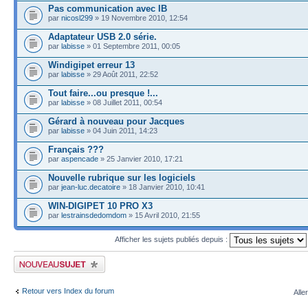
Pas communication avec IB
par
nicosl299
» 19 Novembre 2010, 12:54
Adaptateur USB 2.0 série.
par
labisse
» 01 Septembre 2011, 00:05
Windigipet erreur 13
par
labisse
» 29 Août 2011, 22:52
Tout faire...ou presque !...
par
labisse
» 08 Juillet 2011, 00:54
Gérard à nouveau pour Jacques
par
labisse
» 04 Juin 2011, 14:23
Français ???
par
aspencade
» 25 Janvier 2010, 17:21
Nouvelle rubrique sur les logiciels
par
jean-luc.decatoire
» 18 Janvier 2010, 10:41
WIN-DIGIPET 10 PRO X3
par
lestrainsdedomdom
» 15 Avril 2010, 21:55
Afficher les sujets publiés depuis :
Publier un nouveau sujet
Retour vers Index du forum
Alle