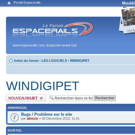
Portail Espacerails
Modél
www.espacerails.com, la passion avant tout
Index du forum
‹
LES LOGICIELS
‹
WINDIGIPET
WINDIGIPET
Publier un nouveau sujet
ANNONCE(S)
Bugs / Problème sur le site
par
alimzin
» 08 Décembre 2012, 11:41
SUJET(S)