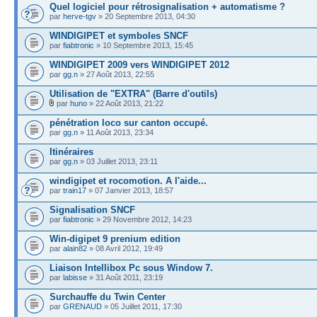
Quel logiciel pour rétrosignalisation + automatisme ?
par
herve-tgv
» 20 Septembre 2013, 04:30
WINDIGIPET et symboles SNCF
par
fiabtronic
» 10 Septembre 2013, 15:45
WINDIGIPET 2009 vers WINDIGIPET 2012
par
gg.n
» 27 Août 2013, 22:55
Utilisation de "EXTRA" (Barre d'outils)
par
huno
» 22 Août 2013, 21:22
pénétration loco sur canton occupé.
par
gg.n
» 11 Août 2013, 23:34
Itinéraires
par
gg.n
» 03 Juillet 2013, 23:11
windigipet et rocomotion. A l'aide...
par
train17
» 07 Janvier 2013, 18:57
Signalisation SNCF
par
fiabtronic
» 29 Novembre 2012, 14:23
Win-digipet 9 prenium edition
par
alain82
» 08 Avril 2012, 19:49
Liaison Intellibox Pc sous Window 7.
par
labisse
» 31 Août 2011, 23:19
Surchauffe du Twin Center
par
GRENAUD
» 05 Juillet 2011, 17:30