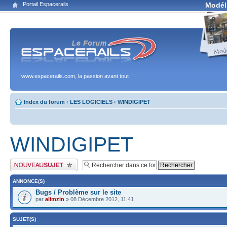
Portail Espacerails
Modél
www.espacerails.com, la passion avant tout
Index du forum
‹
LES LOGICIELS
‹
WINDIGIPET
WINDIGIPET
Publier un nouveau sujet
ANNONCE(S)
Bugs / Problème sur le site
par
alimzin
» 08 Décembre 2012, 11:41
SUJET(S)