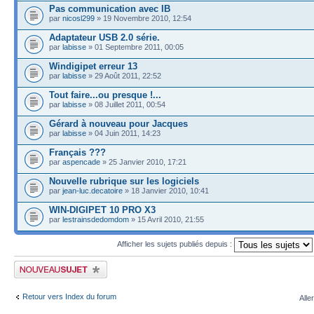
Pas communication avec IB
par
nicosl299
» 19 Novembre 2010, 12:54
Adaptateur USB 2.0 série.
par
labisse
» 01 Septembre 2011, 00:05
Windigipet erreur 13
par
labisse
» 29 Août 2011, 22:52
Tout faire...ou presque !...
par
labisse
» 08 Juillet 2011, 00:54
Gérard à nouveau pour Jacques
par
labisse
» 04 Juin 2011, 14:23
Français ???
par
aspencade
» 25 Janvier 2010, 17:21
Nouvelle rubrique sur les logiciels
par
jean-luc.decatoire
» 18 Janvier 2010, 10:41
WIN-DIGIPET 10 PRO X3
par
lestrainsdedomdom
» 15 Avril 2010, 21:55
Afficher les sujets publiés depuis :
Publier un nouveau sujet
Retour vers Index du forum
Alle