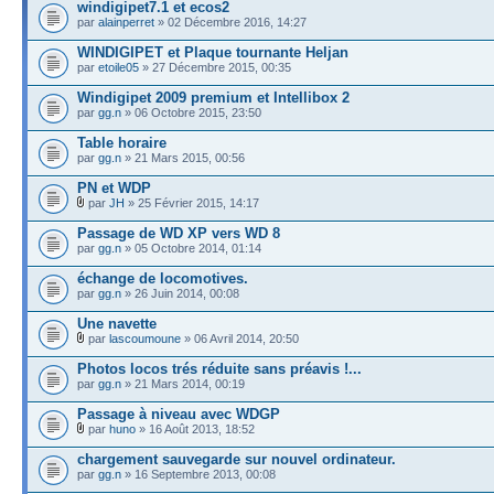
windigipet7.1 et ecos2
par
alainperret
» 02 Décembre 2016, 14:27
WINDIGIPET et Plaque tournante Heljan
par
etoile05
» 27 Décembre 2015, 00:35
Windigipet 2009 premium et Intellibox 2
par
gg.n
» 06 Octobre 2015, 23:50
Table horaire
par
gg.n
» 21 Mars 2015, 00:56
PN et WDP
par
JH
» 25 Février 2015, 14:17
Passage de WD XP vers WD 8
par
gg.n
» 05 Octobre 2014, 01:14
échange de locomotives.
par
gg.n
» 26 Juin 2014, 00:08
Une navette
par
lascoumoune
» 06 Avril 2014, 20:50
Photos locos trés réduite sans préavis !...
par
gg.n
» 21 Mars 2014, 00:19
Passage à niveau avec WDGP
par
huno
» 16 Août 2013, 18:52
chargement sauvegarde sur nouvel ordinateur.
par
gg.n
» 16 Septembre 2013, 00:08