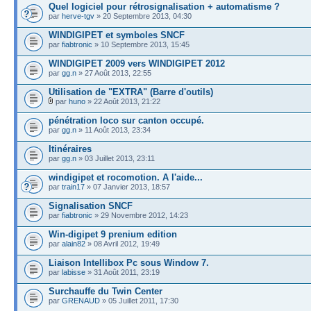
Quel logiciel pour rétrosignalisation + automatisme ?
par
herve-tgv
» 20 Septembre 2013, 04:30
WINDIGIPET et symboles SNCF
par
fiabtronic
» 10 Septembre 2013, 15:45
WINDIGIPET 2009 vers WINDIGIPET 2012
par
gg.n
» 27 Août 2013, 22:55
Utilisation de "EXTRA" (Barre d'outils)
par
huno
» 22 Août 2013, 21:22
pénétration loco sur canton occupé.
par
gg.n
» 11 Août 2013, 23:34
Itinéraires
par
gg.n
» 03 Juillet 2013, 23:11
windigipet et rocomotion. A l'aide...
par
train17
» 07 Janvier 2013, 18:57
Signalisation SNCF
par
fiabtronic
» 29 Novembre 2012, 14:23
Win-digipet 9 prenium edition
par
alain82
» 08 Avril 2012, 19:49
Liaison Intellibox Pc sous Window 7.
par
labisse
» 31 Août 2011, 23:19
Surchauffe du Twin Center
par
GRENAUD
» 05 Juillet 2011, 17:30