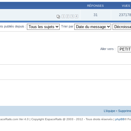
RÉPONSES
VUES
31
23717
1
2
3
4
ets publiés depuis :
Trier par
Aller vers :
L’équipe
•
Supprime
aceRails.com Ver 4.0 | Copyright EspaceRails @ 2003 - 2012 - Tous droits réservés |
phpBB
® F