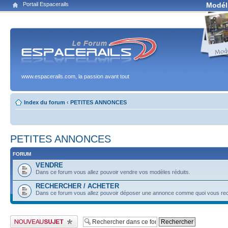
Portail Espacerails
Modél
www.espacerails.com, la passion avant tout
Index du forum
‹
PETITES ANNONCES
PETITES ANNONCES
FORUM
VENDRE
Dans ce forum vous allez pouvoir vendre vos modèles réduits.
RECHERCHER / ACHETER
Dans ce forum vous allez pouvoir déposer une annonce comme quoi vous rec
Publier un nouveau sujet