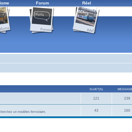
isme
Forum
Réel
SUJET(S)
MESSAGE
121
239
43
160
herchez un modèles ferroviaire.