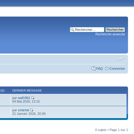
Recherche avancée
FAQ
Connexion
(S)
DERNIER MESSAGE
par
waf1961
04 Mai 2026, 13:15
par
smichel
21 Janvier 2026, 20:39
0 sujets • Page
1
sur
1