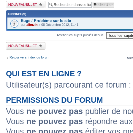
Publier un nouveau sujet
ANNONCE(S)
Bugs / Problème sur le site
par
alimzin
» 08 Décembre 2012, 11:41
Afficher les sujets publiés depuis :
Publier un nouveau sujet
Retour vers Index du forum
Alle
QUI EST EN LIGNE ?
Utilisateur(s) parcourant ce forum : 
PERMISSIONS DU FORUM
Vous
ne pouvez pas
publier de no
Vous
ne pouvez pas
répondre aux 
Vous
ne pouvez pas
éditer vos m