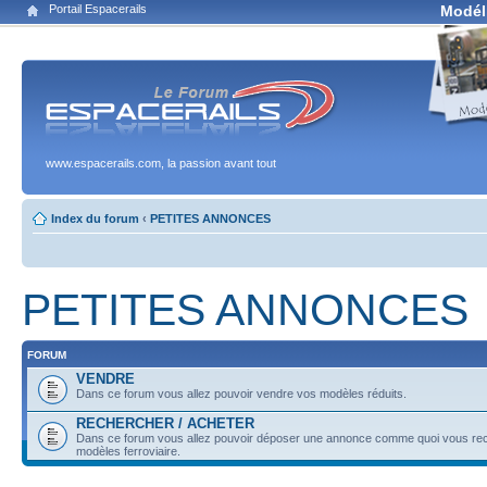
Portail Espacerails
Modél
www.espacerails.com, la passion avant tout
Index du forum
‹
PETITES ANNONCES
PETITES ANNONCES
FORUM
VENDRE
Dans ce forum vous allez pouvoir vendre vos modèles réduits.
RECHERCHER / ACHETER
Dans ce forum vous allez pouvoir déposer une annonce comme quoi vous re
modèles ferroviaire.