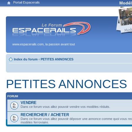
Portail Espacerails
Modél
www.espacerails.com, la passion avant tout
Index du forum
‹
PETITES ANNONCES
PETITES ANNONCES
FORUM
VENDRE
Dans ce forum vous allez pouvoir vendre vos modèles réduits.
RECHERCHER / ACHETER
Dans ce forum vous allez pouvoir déposer une annonce comme quoi vous re
modèles ferroviaire.