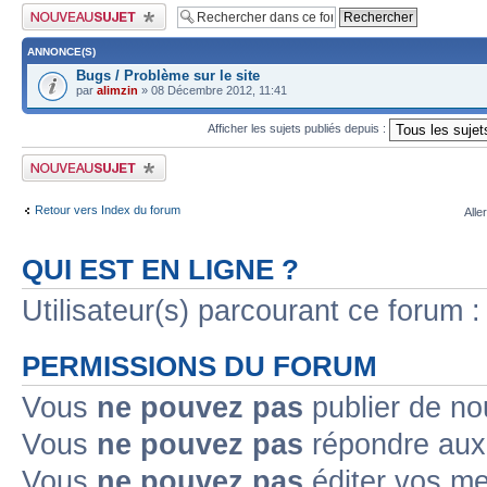
Publier un nouveau sujet
ANNONCE(S)
Bugs / Problème sur le site
par
alimzin
» 08 Décembre 2012, 11:41
Afficher les sujets publiés depuis :
Publier un nouveau sujet
Retour vers Index du forum
Alle
QUI EST EN LIGNE ?
Utilisateur(s) parcourant ce forum : 
PERMISSIONS DU FORUM
Vous
ne pouvez pas
publier de no
Vous
ne pouvez pas
répondre aux 
Vous
ne pouvez pas
éditer vos m