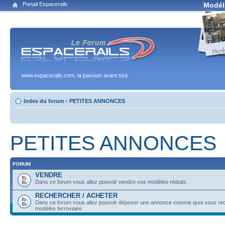
Portail Espacerails
Modél
www.espacerails.com, la passion avant tout
Index du forum
‹
PETITES ANNONCES
PETITES ANNONCES
FORUM
VENDRE
Dans ce forum vous allez pouvoir vendre vos modèles réduits.
RECHERCHER / ACHETER
Dans ce forum vous allez pouvoir déposer une annonce comme quoi vous re
modèles ferroviaire.