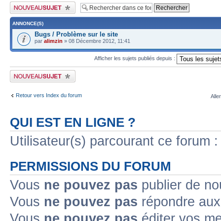
Publier un nouveau sujet
ANNONCE(S)
Bugs / Problème sur le site
par
alimzin
» 08 Décembre 2012, 11:41
Afficher les sujets publiés depuis :
Publier un nouveau sujet
Retour vers Index du forum
Alle
QUI EST EN LIGNE ?
Utilisateur(s) parcourant ce forum : 
PERMISSIONS DU FORUM
Vous
ne pouvez pas
publier de no
Vous
ne pouvez pas
répondre aux 
Vous
ne pouvez pas
éditer vos m