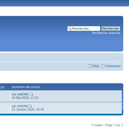
Recherche avancée
FAQ
Connexion
(S)
DERNIER MESSAGE
par
waf1961
04 Mai 2026, 13:15
par
smichel
21 Janvier 2026, 20:39
0 sujets • Page
1
sur
1