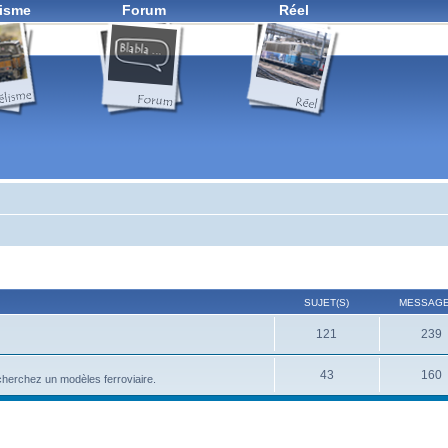
isme
Forum
Réel
SUJET(S)
MESSAGE
121
239
43
160
herchez un modèles ferroviaire.