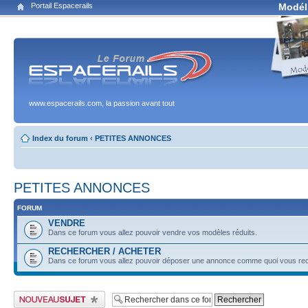
Portail Espacerails
Modél
www.espacerails.com, la passion avant tout
Index du forum
‹
PETITES ANNONCES
PETITES ANNONCES
FORUM
VENDRE
Dans ce forum vous allez pouvoir vendre vos modèles réduits.
RECHERCHER / ACHETER
Dans ce forum vous allez pouvoir déposer une annonce comme quoi vous rec
Publier un nouveau sujet