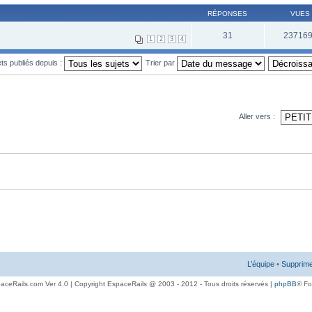
RÉPONSES
VUES
31
23716
1
2
3
4
ets publiés depuis :
Trier par
Aller vers :
L’équipe
•
Supprime
aceRails.com Ver 4.0 | Copyright EspaceRails @ 2003 - 2012 - Tous droits réservés |
phpBB
® F