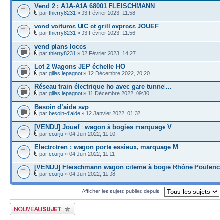
Vend 2 : A1A-A1A 68001 FLEISCHMANN
par
thierry8231
» 03 Février 2023, 11:58
vend voitures UIC et grill express JOUEF
par
thierry8231
» 03 Février 2023, 11:56
vend plans locos
par
thierry8231
» 02 Février 2023, 14:27
Lot 2 Wagons JEP échelle HO
par
gilles.lepagnot
» 12 Décembre 2022, 20:20
Réseau train électrique ho avec gare tunnel...
par
gilles.lepagnot
» 11 Décembre 2022, 09:30
Besoin d’aide svp
par
besoin-d’aide
» 12 Janvier 2022, 01:32
[VENDU] Jouef : wagon à bogies marquage V
par
courju
» 04 Juin 2022, 11:10
Electrotren : wagon porte essieux, marquage M
par
courju
» 04 Juin 2022, 11:11
[VENDU] Fleischmann wagon citerne à bogie Rhône Poulenc
par
courju
» 04 Juin 2022, 11:08
Afficher les sujets publiés depuis :
Publier un nouveau sujet