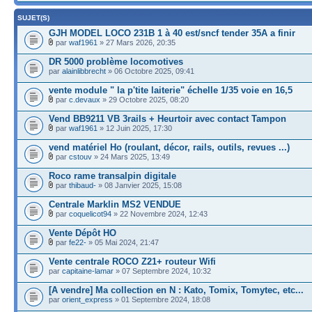
SUJET(S)
GJH MODEL LOCO 231B 1 à 40 est/sncf tender 35A a finir
par
waf1961
» 27 Mars 2026, 20:35
DR 5000 problème locomotives
par
alainlibbrecht
» 06 Octobre 2025, 09:41
vente module " la p'tite laiterie" échelle 1/35 voie en 16,5
par
c.devaux
» 29 Octobre 2025, 08:20
Vend BB9211 VB 3rails + Heurtoir avec contact Tampon
par
waf1961
» 12 Juin 2025, 17:30
vend matériel Ho (roulant, décor, rails, outils, revues ...)
par
cstouv
» 24 Mars 2025, 13:49
Roco rame transalpin digitale
par
thibaud-
» 08 Janvier 2025, 15:08
Centrale Marklin MS2 VENDUE
par
coquelicot94
» 22 Novembre 2024, 12:43
Vente Dépôt HO
par
fe22-
» 05 Mai 2024, 21:47
Vente centrale ROCO Z21+ routeur Wifi
par
capitaine-lamar
» 07 Septembre 2024, 10:32
[A vendre] Ma collection en N : Kato, Tomix, Tomytec, etc...
par
orient_express
» 01 Septembre 2024, 18:08