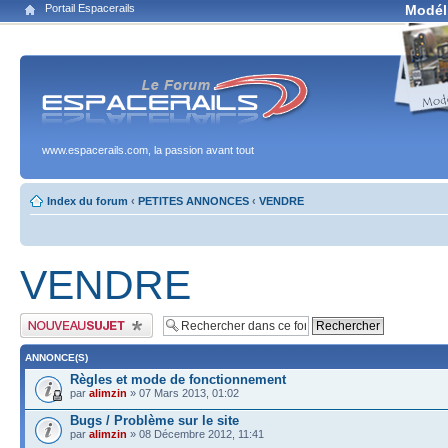
Portail Espacerails
Modél
www.espacerails.com, la passion avant tout
Index du forum
‹
PETITES ANNONCES
‹
VENDRE
VENDRE
Publier un nouveau sujet
ANNONCE(S)
Règles et mode de fonctionnement
par
alimzin
» 07 Mars 2013, 01:02
Bugs / Problème sur le site
par
alimzin
» 08 Décembre 2012, 11:41