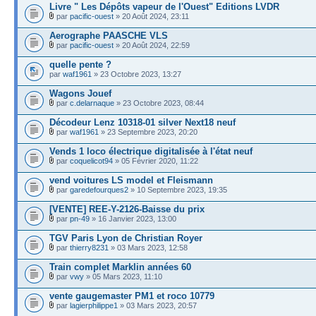
Livre " Les Dépôts vapeur de l'Ouest" Editions LVDR
par
pacific-ouest
» 20 Août 2024, 23:11
Aerographe PAASCHE VLS
par
pacific-ouest
» 20 Août 2024, 22:59
quelle pente ?
par
waf1961
» 23 Octobre 2023, 13:27
Wagons Jouef
par
c.delarnaque
» 23 Octobre 2023, 08:44
Décodeur Lenz 10318-01 silver Next18 neuf
par
waf1961
» 23 Septembre 2023, 20:20
Vends 1 loco électrique digitalisée à l'état neuf
par
coquelicot94
» 05 Février 2020, 11:22
vend voitures LS model et Fleismann
par
garedefourques2
» 10 Septembre 2023, 19:35
[VENTE] REE-Y-2126-Baisse du prix
par
pn-49
» 16 Janvier 2023, 13:00
TGV Paris Lyon de Christian Royer
par
thierry8231
» 03 Mars 2023, 12:58
Train complet Marklin années 60
par
vwy
» 05 Mars 2023, 11:10
vente gaugemaster PM1 et roco 10779
par
lagierphilippe1
» 03 Mars 2023, 20:57