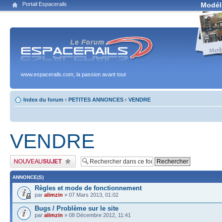
Portail Espacerails
Modél
www.espacerails.com, la passion avant tout
Index du forum
‹
PETITES ANNONCES
‹
VENDRE
VENDRE
Publier un nouveau sujet
ANNONCE(S)
Règles et mode de fonctionnement
par
alimzin
» 07 Mars 2013, 01:02
Bugs / Problème sur le site
par
alimzin
» 08 Décembre 2012, 11:41