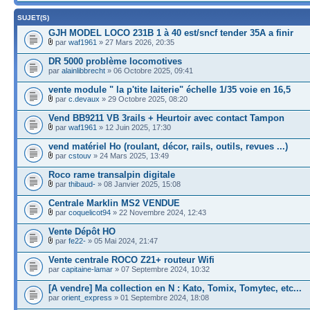
SUJET(S)
GJH MODEL LOCO 231B 1 à 40 est/sncf tender 35A a finir
par
waf1961
» 27 Mars 2026, 20:35
DR 5000 problème locomotives
par
alainlibbrecht
» 06 Octobre 2025, 09:41
vente module " la p'tite laiterie" échelle 1/35 voie en 16,5
par
c.devaux
» 29 Octobre 2025, 08:20
Vend BB9211 VB 3rails + Heurtoir avec contact Tampon
par
waf1961
» 12 Juin 2025, 17:30
vend matériel Ho (roulant, décor, rails, outils, revues ...)
par
cstouv
» 24 Mars 2025, 13:49
Roco rame transalpin digitale
par
thibaud-
» 08 Janvier 2025, 15:08
Centrale Marklin MS2 VENDUE
par
coquelicot94
» 22 Novembre 2024, 12:43
Vente Dépôt HO
par
fe22-
» 05 Mai 2024, 21:47
Vente centrale ROCO Z21+ routeur Wifi
par
capitaine-lamar
» 07 Septembre 2024, 10:32
[A vendre] Ma collection en N : Kato, Tomix, Tomytec, etc...
par
orient_express
» 01 Septembre 2024, 18:08