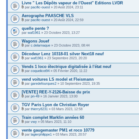
Livre " Les Dépôts vapeur de l'Ouest" Editions LVDR
par
pacific-ouest
» 20 Août 2024, 23:11
Aerographe PAASCHE VLS
par
pacific-ouest
» 20 Août 2024, 22:59
quelle pente ?
par
waf1961
» 23 Octobre 2023, 13:27
Wagons Jouef
par
c.delarnaque
» 23 Octobre 2023, 08:44
Décodeur Lenz 10318-01 silver Next18 neuf
par
waf1961
» 23 Septembre 2023, 20:20
Vends 1 loco électrique digitalisée à l'état neuf
par
coquelicot94
» 05 Février 2020, 11:22
vend voitures LS model et Fleismann
par
garedefourques2
» 10 Septembre 2023, 19:35
[VENTE] REE-Y-2126-Baisse du prix
par
pn-49
» 16 Janvier 2023, 13:00
TGV Paris Lyon de Christian Royer
par
thierry8231
» 03 Mars 2023, 12:58
Train complet Marklin années 60
par
vwy
» 05 Mars 2023, 11:10
vente gaugemaster PM1 et roco 10779
par
lagierphilippe1
» 03 Mars 2023, 20:57