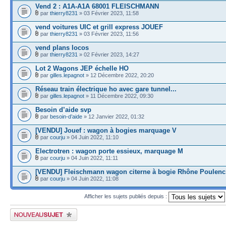
Vend 2 : A1A-A1A 68001 FLEISCHMANN
par
thierry8231
» 03 Février 2023, 11:58
vend voitures UIC et grill express JOUEF
par
thierry8231
» 03 Février 2023, 11:56
vend plans locos
par
thierry8231
» 02 Février 2023, 14:27
Lot 2 Wagons JEP échelle HO
par
gilles.lepagnot
» 12 Décembre 2022, 20:20
Réseau train électrique ho avec gare tunnel...
par
gilles.lepagnot
» 11 Décembre 2022, 09:30
Besoin d’aide svp
par
besoin-d’aide
» 12 Janvier 2022, 01:32
[VENDU] Jouef : wagon à bogies marquage V
par
courju
» 04 Juin 2022, 11:10
Electrotren : wagon porte essieux, marquage M
par
courju
» 04 Juin 2022, 11:11
[VENDU] Fleischmann wagon citerne à bogie Rhône Poulenc
par
courju
» 04 Juin 2022, 11:08
Afficher les sujets publiés depuis :
Publier un nouveau sujet